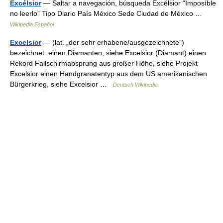
Excélsior
— Saltar a navegación, búsqueda Excélsior “Imposíble
no leerlo” Tipo Diario País México Sede Ciudad de México …
Wikipedia Español
Excelsior
— (lat. „der sehr erhabene/ausgezeichnete“)
bezeichnet: einen Diamanten, siehe Excelsior (Diamant) einen
Rekord Fallschirmabsprung aus großer Höhe, siehe Projekt
Excelsior einen Handgranatentyp aus dem US amerikanischen
Bürgerkrieg, siehe Excelsior …
Deutsch Wikipedia