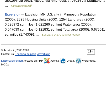
звездочный отель Адрес: Via Amendola, 7, 07024 Ла Маддалена
…
Каталог отелей
Excelsior
— Excelsior, MN U.S. city in Minnesota Population
(2000): 2393 Housing Units (2000): 1254 Land area (2000):
0.625972 sq. miles (1.621260 sq. km) Water area (2000):
0.047039 sq. miles (0.121831 sq. km) Total area (2000): 0.673011
sq. miles (1.743091 …
StarDict's U.S. Gazetteer Places
© Academic, 2000-2026
18+
Contact us:
Technical Support
,
Advertising
Dictionaries export
, created on PHP,
Joomla,
Drupal,
WordPress,
MODx.