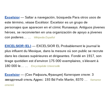
Excelsior
— Saltar a navegación, búsqueda Para otros usos de
este término, véase Excélsior. Excelsior es un grupo de
personajes que aparecen en el cómic Runaways. Antiguos jóvenes
héroes, se reconvierten en una organización de apoyo a jóvenes
con poderes… …
Wikipedia Español
EXCELSIOR (EL)
— EXCELSIOR EL Probablement le journal le
plus influent du Mexique, dans la mesure où son public se recrute
dans les classes supérieures et dirigeantes. Fondé en 1917, son
tirage quotidien est d’environ 175 000 exemplaires, s’élevant à
180 000 le… …
Encyclopédie Universelle
Excelsior
— (Сен Рафаэль,Франция) Категория отеля: 3
звездочный отель Адрес: 193 Bd Felix Martin, 8370 …
Каталог
отелей