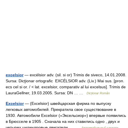
excelsior
— excélsior adv. (sil. si or) Trimis de siveco, 14.01.2008.
Sursa: Dicţionar ortografic EXCÉLSIOR adv. (Liv.) Mai sus. [pron.
ecs cel si or. / < lat. excelsior, comparativ al lui excelsus]. Trimis de
LauraGellner, 19.03.2005. Sursa: DN … …
Dicționar Român
Excelsior
— (Excelsior) швейцарская фирма по выпуску
легковых автомобилей. Прекратила свое существование в
1930. Автомобили Excelsior («Эксельсиор») впервые появились
в Брюсселе в 1905 . Сначала на них ставились одно , двух и
четырех цилиндровые двигатели,… …
Автомобильный словарь