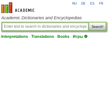
RU
DE
ES
FR
en-academic.com
Academic Dictionaries and Encyclopedias
Search!
Interpretations
Translations
Books
Игры ⚽