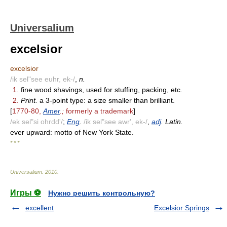
Universalium
excelsior
excelsior
/ik sel"see euhr, ek-/
,
n.
1.
fine wood shavings, used for stuffing, packing, etc.
2.
Print.
a 3-point type: a size smaller than brilliant.
[
1770-80,
Amer
.;
formerly a trademark
]
/ek sel"si ohrdd'/
;
Eng
.
/ik sel"see awr', ek-/
,
adj
. Latin.
ever upward: motto of New York State.
* * *
Universalium
.
2010
.
Игры ⚽
Нужно решить контрольную?
excellent
Excelsior Springs