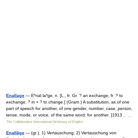
Enallage
— E*nal la*ge, n. [L., fr. Gr. ? an exchange, fr. ? to
exchange; ? in + ? to change.] (Gram.) A substitution, as of one
part of speech for another, of one gender, number, case, person,
tense, mode, or voice, of the same word, for another. [1913… …
The Collaborative International Dictionary of English
Enallăge
— (gr.), 1) Vertauschung; 2) Vertauschung von