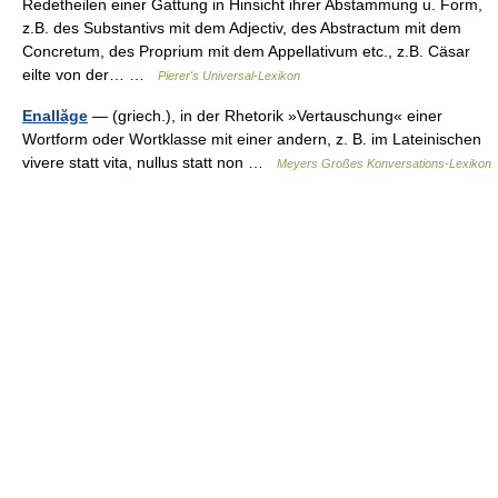
Redetheilen einer Gattung in Hinsicht ihrer Abstammung u. Form,
z.B. des Substantivs mit dem Adjectiv, des Abstractum mit dem
Concretum, des Proprium mit dem Appellativum etc., z.B. Cäsar
eilte von der… …
Pierer's Universal-Lexikon
Enallăge
— (griech.), in der Rhetorik »Vertauschung« einer
Wortform oder Wortklasse mit einer andern, z. B. im Lateinischen
vivere statt vita, nullus statt non …
Meyers Großes Konversations-Lexikon