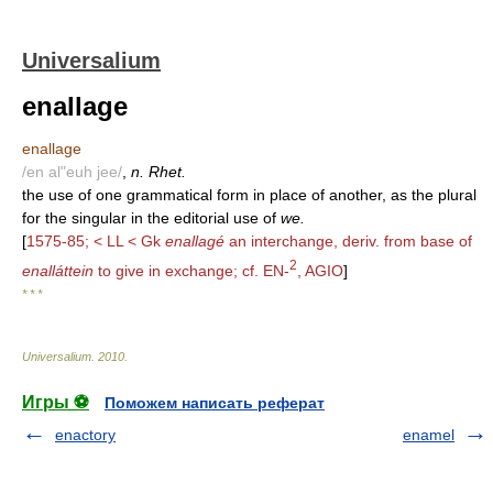
Universalium
enallage
enallage
/en al"euh jee/
,
n. Rhet.
the use of one grammatical form in place of another, as the plural
for the singular in the editorial use of
we.
[
1575-85; < LL < Gk
enallagé
an interchange, deriv. from base of
2
enalláttein
to give in exchange; cf. EN-
, AGIO
]
* * *
Universalium
.
2010
.
Игры ⚽
Поможем написать реферат
enactory
enamel