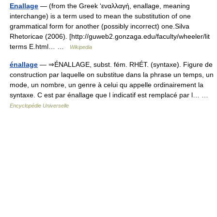
Enallage
— (from the Greek ‘εναλλαγή, enallage, meaning
interchange) is a term used to mean the substitution of one
grammatical form for another (possibly incorrect) one.Silva
Rhetoricae (2006). [http://guweb2.gonzaga.edu/faculty/wheeler/lit
terms E.html… …
Wikipedia
énallage
— ⇒ÉNALLAGE, subst. fém. RHÉT. (syntaxe). Figure de
construction par laquelle on substitue dans la phrase un temps, un
mode, un nombre, un genre à celui qu appelle ordinairement la
syntaxe. C est par énallage que l indicatif est remplacé par l… …
Encyclopédie Universelle