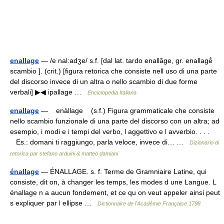
enallage
— /e nal:adʒe/ s.f. [dal lat. tardo enallăge, gr. enallagḗ
scambio ]. (crit.) [figura retorica che consiste nell uso di una parte
del discorso invece di un altra o nello scambio di due forme
verbali] ▶◀ ipallage …
Enciclopedia Italiana
enallage
— enàllage (s.f.) Figura grammaticale che consiste
nello scambio funzionale di una parte del discorso con un altra; ad
esempio, i modi e i tempi del verbo, l aggettivo e l avverbio. . . .
Es.: domani ti raggiungo, parla veloce, invece di… …
Dizionario di
retorica par stefano arduini & matteo damiani
énallage
— ÉNALLAGE. s. f. Terme de Gramniaire Latine, qui
consiste, dit on, à changer les temps, les modes d une Langue. L
énallage n a aucun fondement, et ce qu on veut appeler ainsi peut
s expliquer par l ellipse …
Dictionnaire de l'Académie Française 1798