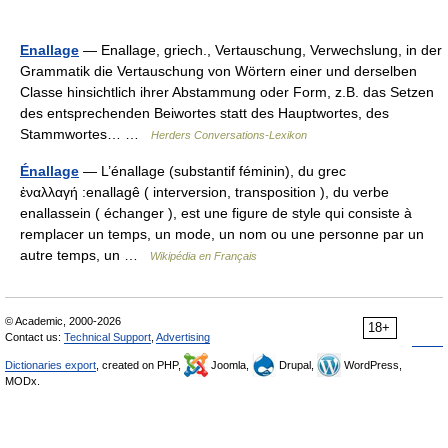
Enallage
— Enallage, griech., Vertauschung, Verwechslung, in der
Grammatik die Vertauschung von Wörtern einer und derselben
Classe hinsichtlich ihrer Abstammung oder Form, z.B. das Setzen
des entsprechenden Beiwortes statt des Hauptwortes, des
Stammwortes… …
Herders Conversations-Lexikon
Énallage
— L’énallage (substantif féminin), du grec
ἐναλλαγή :enallagê ( interversion, transposition ), du verbe
enallassein ( échanger ), est une figure de style qui consiste à
remplacer un temps, un mode, un nom ou une personne par un
autre temps, un …
Wikipédia en Français
© Academic, 2000-2026
18+
Contact us:
Technical Support
,
Advertising
Dictionaries export
, created on PHP,
Joomla,
Drupal,
WordPress,
MODx.