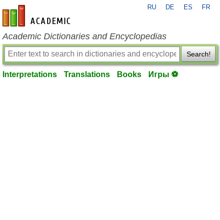
RU
DE
ES
FR
en-academic.com
Academic Dictionaries and Encyclopedias
Search!
Interpretations
Translations
Books
Игры ⚽