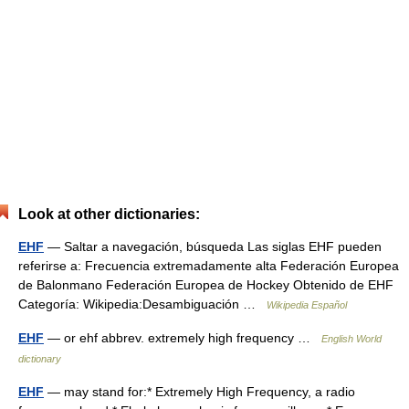
Look at other dictionaries:
EHF
— Saltar a navegación, búsqueda Las siglas EHF pueden
referirse a: Frecuencia extremadamente alta Federación Europea
de Balonmano Federación Europea de Hockey Obtenido de EHF
Categoría: Wikipedia:Desambiguación …
Wikipedia Español
EHF
— or ehf abbrev. extremely high frequency …
English World
dictionary
EHF
— may stand for:* Extremely High Frequency, a radio