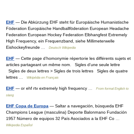
EHF
— Die Abkürzung EHF steht für Europäische Humanistische
Föderation Europäische Handballföderation European Headache
Federation European Hockey Federation Elbhangfest Extremely
High Frequency, ein Frequenzband, siehe Millimeterwelle
Eishockeyfreunde …
Deutsch Wikipedia
EHF
— Cette page d’homonymie répertorie les différents sujets et
articles partageant un même nom. Sigles d’une seule lettre
Sigles de deux lettres > Sigles de trois lettres Sigles de quatre
lettres …
Wikipédia en Français
EHF
— or ehf rtv extremely high frequency …
From formal English to
slang
EHF Copa de Europa
— Saltar a navegación, búsqueda EHF
Champions League (masculina) Deporte Balonmano Fundación
1957 Número de equipos 32 País Asociados a la EHF Co …
Wikipedia Español