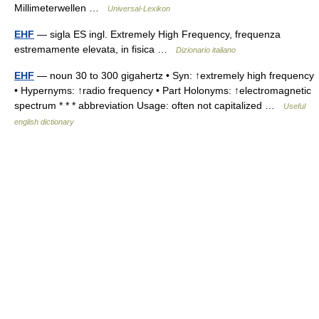
Millimeterwellen …
Universal-Lexikon
EHF
— sigla ES ingl. Extremely High Frequency, frequenza
estremamente elevata, in fisica …
Dizionario italiano
EHF
— noun 30 to 300 gigahertz • Syn: ↑extremely high frequency
• Hypernyms: ↑radio frequency • Part Holonyms: ↑electromagnetic
spectrum * * * abbreviation Usage: often not capitalized …
Useful
english dictionary