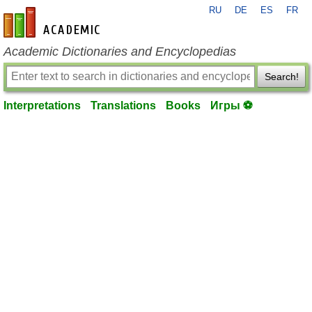
RU
DE
ES
FR
en-academic.com
Academic Dictionaries and Encyclopedias
Search!
Interpretations
Translations
Books
Игры ⚽