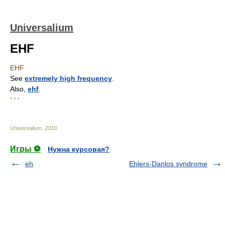
Universalium
EHF
EHF
See
extremely high frequency
.
Also,
ehf
.
* * *
Universalium
.
2010
.
Игры ⚽
Нужна курсовая?
eh
Ehlers-Danlos syndrome