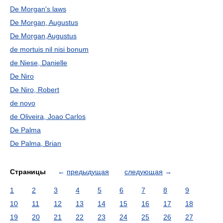
De Morgan's laws
De Morgan, Augustus
De Morgan,Augustus
de mortuis nil nisi bonum
de Niese, Danielle
De Niro
De Niro, Robert
de novo
de Oliveira, Joao Carlos
De Palma
De Palma, Brian
Страницы
←
предыдущая
следующая
→
1
2
3
4
5
6
7
8
9
10
11
12
13
14
15
16
17
18
19
20
21
22
23
24
25
26
27