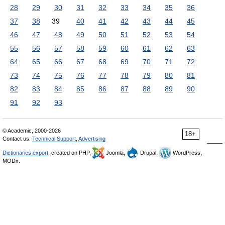
28
29
30
31
32
33
34
35
36
37
38
39
40
41
42
43
44
45
46
47
48
49
50
51
52
53
54
55
56
57
58
59
60
61
62
63
64
65
66
67
68
69
70
71
72
73
74
75
76
77
78
79
80
81
82
83
84
85
86
87
88
89
90
91
92
93
© Academic, 2000-2026
18+
Contact us:
Technical Support
,
Advertising
Dictionaries export
, created on PHP,
Joomla,
Drupal,
WordPress,
MODx.