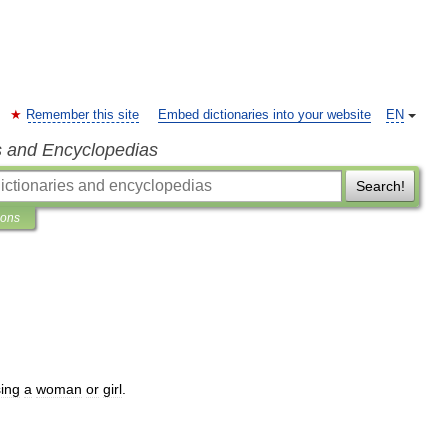
Remember this site
Embed dictionaries into your website
EN
s and Encyclopedias
Search!
ions
ing
a
woman
or
girl
.