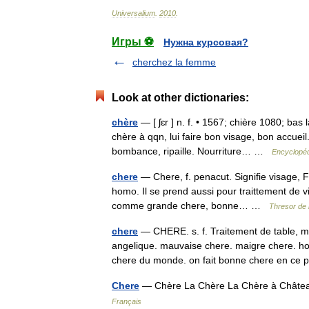
Universalium
.
2010
.
Игры ⚽
Нужна курсовая?
cherchez la femme
Look at other dictionaries:
chère
— [ ʃɛr ] n. f. • 1567; chière 1080; bas 
chère à qqn, lui faire bon visage, bon accuei
bombance, ripaille. Nourriture… …
Encyclopéd
chere
— Chere, f. penacut. Signifie visage, F
homo. Il se prend aussi pour traittement de vi
comme grande chere, bonne… …
Thresor de 
chere
— CHERE. s. f. Traitement de table, ma
angelique. mauvaise chere. maigre chere. hom
chere du monde. on fait bonne chere en ce
Chere
— Chère La Chère La Chère à Châtea
Français