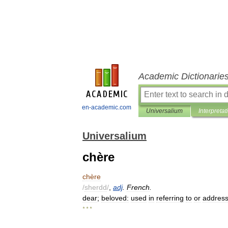
Academic Dictionarie
en-academic.com
Universalium
Interpretat
Universalium
chère
chère
/
sherdd
/
,
adj
.
French
.
dear
;
beloved:
used
in
referring
to
or
address
* * *