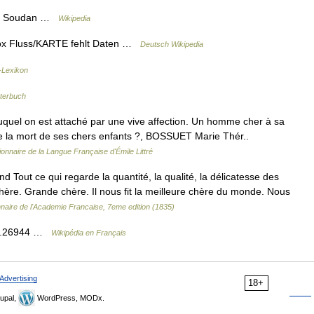
gin Soudan …
Wikipedia
box Fluss/KARTE fehlt Daten …
Deutsch Wikipedia
-Lexikon
terbuch
uquel on est attaché par une vive affection. Un homme cher à sa
 de la mort de ses chers enfants ?, BOSSUET Marie Thér..
ionnaire de la Langue Française d'Émile Littré
 Tout ce qui regarde la quantité, la qualité, la délicatesse des
chère. Grande chère. Il nous fit la meilleure chère du monde. Nous
nnaire de l'Academie Francaise, 7eme edition (1835)
, 1.26944 …
Wikipédia en Français
Advertising
18+
upal,
WordPress, MODx.