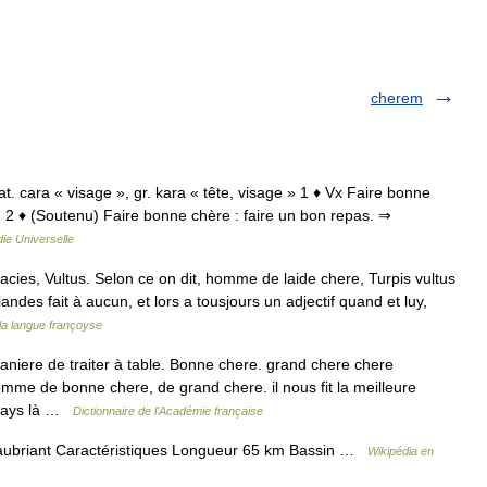
cherem
lat. cara « visage », gr. kara « tête, visage » 1 ♦ Vx Faire bonne
l. 2 ♦ (Soutenu) Faire bonne chère : faire un bon repas. ⇒
ie Universelle
acies, Vultus. Selon ce on dit, homme de laide chere, Turpis vultus
andes fait à aucun, et lors a tousjours un adjectif quand et luy,
la langue françoyse
niere de traiter à table. Bonne chere. grand chere chere
me de bonne chere, de grand chere. il nous fit la meilleure
 pays là …
Dictionnaire de l'Académie française
ubriant Caractéristiques Longueur 65 km Bassin …
Wikipédia en