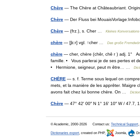
Chère
— The Chère at Châteaubriant. Ori
Chère
— Der Fluss bei MouaisVorlage:Info
Chère
— (frz.), s. Cher …
Kleines Konversations
chère
— [ʃɛ:r] vgl. ↑cher …
Das große Fremdwör
chère
— cher, chère (chêr, chê r ) adj. 1° A
famille. • Vous parlerai je de ses pertes et
• Hermione, seigneur, peut m être… …
Dict
CHÈRE
— s. f. Terme sous lequel on comprend
mets, et la manière de les apprêter. Maigre 
avons fait chez lui bonne chère. On …
Dictio
Chère
— 47° 42′ 00″ N 1° 16′ 10″ W / 47.7
© Academic, 2000-2026
Contact us:
Technical Support
,
Dictionaries export
, created on PHP,
Joomla,
Dr