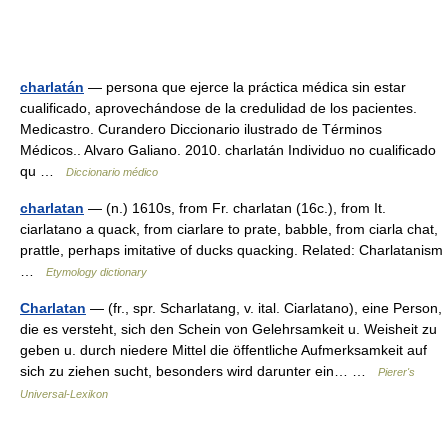
charlatán
— persona que ejerce la práctica médica sin estar
cualificado, aprovechándose de la credulidad de los pacientes.
Medicastro. Curandero Diccionario ilustrado de Términos
Médicos.. Alvaro Galiano. 2010. charlatán Individuo no cualificado
qu …
Diccionario médico
charlatan
— (n.) 1610s, from Fr. charlatan (16c.), from It.
ciarlatano a quack, from ciarlare to prate, babble, from ciarla chat,
prattle, perhaps imitative of ducks quacking. Related: Charlatanism
…
Etymology dictionary
Charlatan
— (fr., spr. Scharlatang, v. ital. Ciarlatano), eine Person,
die es versteht, sich den Schein von Gelehrsamkeit u. Weisheit zu
geben u. durch niedere Mittel die öffentliche Aufmerksamkeit auf
sich zu ziehen sucht, besonders wird darunter ein… …
Pierer's
Universal-Lexikon