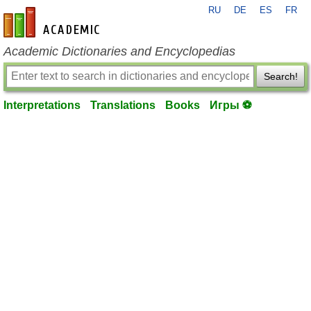
RU
DE
ES
FR
en-academic.com
Academic Dictionaries and Encyclopedias
Search!
Interpretations
Translations
Books
Игры ⚽