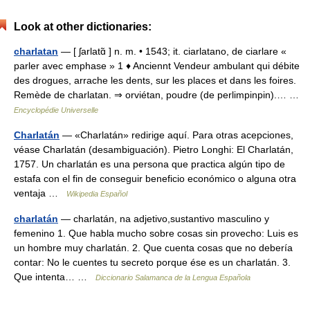
Look at other dictionaries:
charlatan
— [ ʃarlatɑ̃ ] n. m. • 1543; it. ciarlatano, de ciarlare «
parler avec emphase » 1 ♦ Anciennt Vendeur ambulant qui débite
des drogues, arrache les dents, sur les places et dans les foires.
Remède de charlatan. ⇒ orviétan, poudre (de perlimpinpin).… …
Encyclopédie Universelle
Charlatán
— «Charlatán» redirige aquí. Para otras acepciones,
véase Charlatán (desambiguación). Pietro Longhi: El Charlatán,
1757. Un charlatán es una persona que practica algún tipo de
estafa con el fin de conseguir beneficio económico o alguna otra
ventaja …
Wikipedia Español
charlatán
— charlatán, na adjetivo,sustantivo masculino y
femenino 1. Que habla mucho sobre cosas sin provecho: Luis es
un hombre muy charlatán. 2. Que cuenta cosas que no debería
contar: No le cuentes tu secreto porque ése es un charlatán. 3.
Que intenta… …
Diccionario Salamanca de la Lengua Española