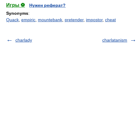
Игры ⚽
Нужен реферат?
Synonyms
:
Quack
,
empiric
,
mountebank
,
pretender
,
impostor
,
cheat
charlady
charlatanism