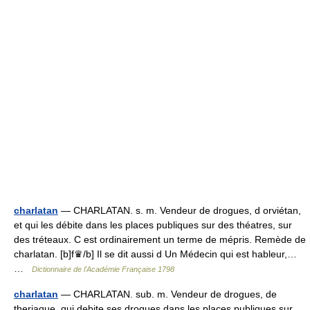
charlatan
— CHARLATAN. s. m. Vendeur de drogues, d orviétan,
et qui les débite dans les places publiques sur des théatres, sur
des tréteaux. C est ordinairement un terme de mépris. Remède de
charlatan. [b]f♛/b] Il se dit aussi d Un Médecin qui est hableur,…
…
Dictionnaire de l'Académie Française 1798
charlatan
— CHARLATAN. sub. m. Vendeur de drogues, de
theriaque, qui debite ses drogues dans les places publiques sur