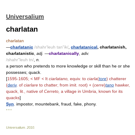
Universalium
charlatan
charlatan
—
charlatanic
/shahr'leuh tan"ik/
,
charlatanical
, charlatanish,
charlatanistic
,
adj.
—
charlatanically
,
adv.
/shahr"leuh tn/
,
n.
a person who pretends to more knowledge or skill than he or she
possesses; quack.
[
1595-1605; < MF < It
ciarlatano,
equiv. to
ciarla
(
tore
) chatterer
(
deriv
. of
ciarlare
to chatter; from imit. root) + (
cerre
)
tano
hawker,
quack, lit., native of
Cerreto,
a village in Umbria, known for its
quacks
]
Syn
. impostor, mountebank, fraud, fake, phony.
* * *
Universalium
.
2010
.