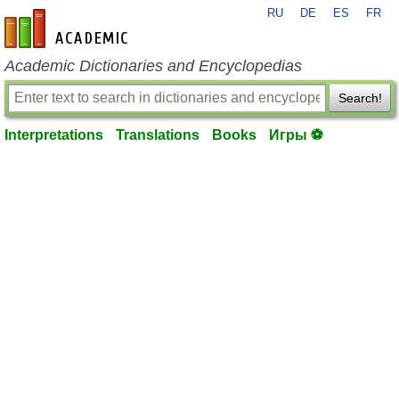
RU
DE
ES
FR
en-academic.com
Academic Dictionaries and Encyclopedias
Search!
Interpretations
Translations
Books
Игры ⚽