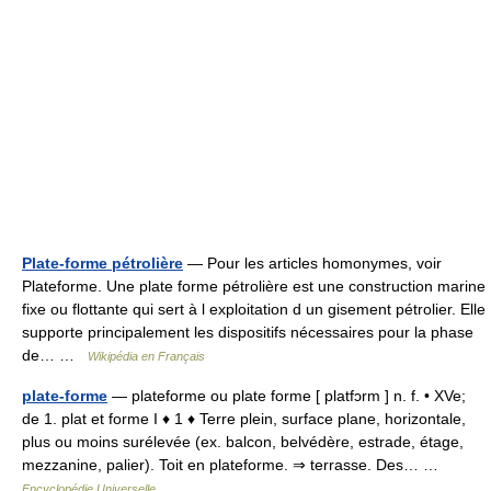
Plate-forme pétrolière
— Pour les articles homonymes, voir
Plateforme. Une plate forme pétrolière est une construction marine
fixe ou flottante qui sert à l exploitation d un gisement pétrolier. Elle
supporte principalement les dispositifs nécessaires pour la phase
de… …
Wikipédia en Français
plate-forme
— plateforme ou plate forme [ platfɔrm ] n. f. • XVe;
de 1. plat et forme I ♦ 1 ♦ Terre plein, surface plane, horizontale,
plus ou moins surélevée (ex. balcon, belvédère, estrade, étage,
mezzanine, palier). Toit en plateforme. ⇒ terrasse. Des… …
Encyclopédie Universelle