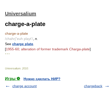
Universalium
charge-a-plate
charge-a-plate
/chahrj"euh playt'/
,
n.
See
charge plate
.
[
1955-60; alteration of former trademark
Charga-plate
]
* * *
Universalium
.
2010
.
Игры ⚽
Нужно сделать НИР?
charge account
chargeback