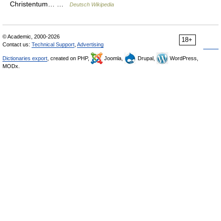
Christentum… …
Deutsch Wikipedia
© Academic, 2000-2026
18+
Contact us:
Technical Support
,
Advertising
Dictionaries export
, created on PHP,
Joomla,
Drupal,
WordPress,
MODx.