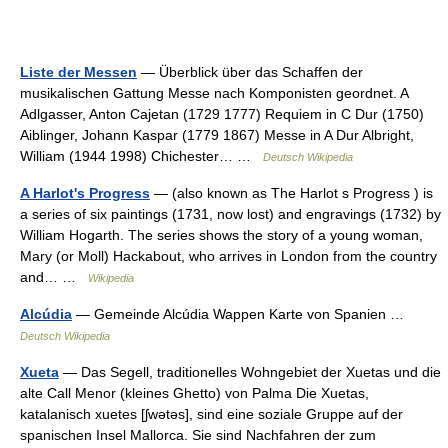
Liste der Messen
— Überblick über das Schaffen der
musikalischen Gattung Messe nach Komponisten geordnet. A
Adlgasser, Anton Cajetan (1729 1777) Requiem in C Dur (1750)
Aiblinger, Johann Kaspar (1779 1867) Messe in A Dur Albright,
William (1944 1998) Chichester… …
Deutsch Wikipedia
A Harlot's Progress
— (also known as The Harlot s Progress ) is
a series of six paintings (1731, now lost) and engravings (1732) by
William Hogarth. The series shows the story of a young woman,
Mary (or Moll) Hackabout, who arrives in London from the country
and… …
Wikipedia
Alcúdia
— Gemeinde Alcúdia Wappen Karte von Spanien …
Deutsch Wikipedia
Xueta
— Das Segell, traditionelles Wohngebiet der Xuetas und die
alte Call Menor (kleines Ghetto) von Palma Die Xuetas,
katalanisch xuetes [ʃwətəs], sind eine soziale Gruppe auf der
spanischen Insel Mallorca. Sie sind Nachfahren der zum