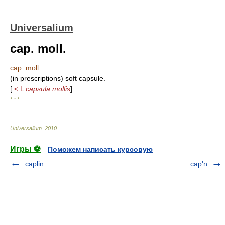
Universalium
cap. moll.
cap. moll.
(in prescriptions) soft capsule.
[
< L
capsula mollis
]
* * *
Universalium
.
2010
.
Игры ⚽
Поможем написать курсовую
caplin
cap'n