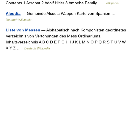
Contents 1 Acrobat 2 Adolf Hitler 3 Amoeba Family …
Wikipedia
Alcudia
— Gemeinde Alcúdia Wappen Karte von Spanien …
Deutsch Wikipedia
Liste von Messen
— Alphabetisch nach Komponisten geordnetes
Verzeichnis von Vertonungen des Mess Ordinariums.
Inhaltsverzeichnis A B C D E F G H I J K L M N O P Q R S T U V W
X Y Z …
Deutsch Wikipedia