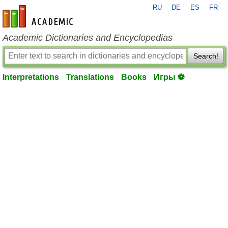
RU
DE
ES
FR
en-academic.com
Academic Dictionaries and Encyclopedias
Search!
Interpretations
Translations
Books
Игры ⚽