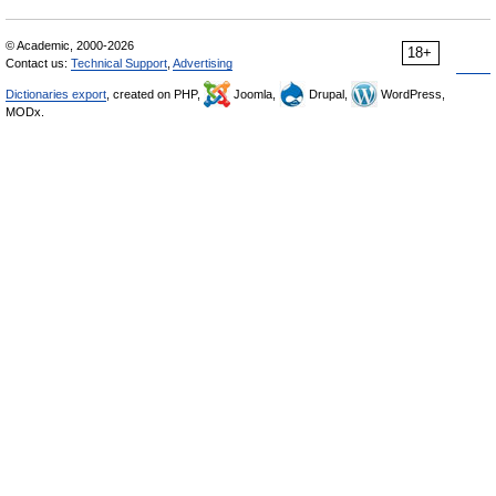
© Academic, 2000-2026
18+
Contact us:
Technical Support
,
Advertising
Dictionaries export
, created on PHP,
Joomla,
Drupal,
WordPress,
MODx.