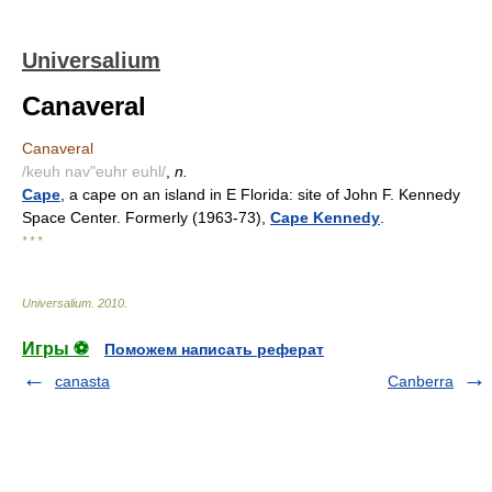
Universalium
Canaveral
Canaveral
/keuh nav"euhr euhl/
,
n.
Cape
, a cape on an island in E Florida: site of John F. Kennedy
Space Center. Formerly (1963-73),
Cape Kennedy
.
* * *
Universalium
.
2010
.
Игры ⚽
Поможем написать реферат
canasta
Canberra