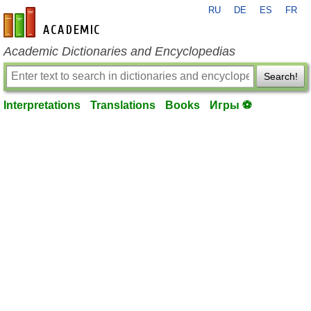
RU
DE
ES
FR
en-academic.com
Academic Dictionaries and Encyclopedias
Search!
Interpretations
Translations
Books
Игры ⚽