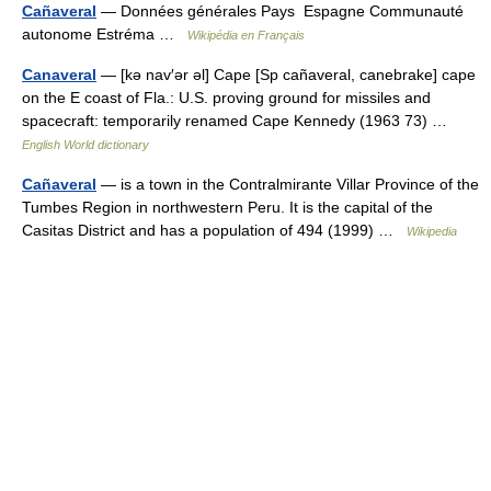
Cañaveral
— Données générales Pays Espagne Communauté
autonome Estréma …
Wikipédia en Français
Canaveral
— [kə nav′ər əl] Cape [Sp cañaveral, canebrake] cape
on the E coast of Fla.: U.S. proving ground for missiles and
spacecraft: temporarily renamed Cape Kennedy (1963 73) …
English World dictionary
Cañaveral
— is a town in the Contralmirante Villar Province of the
Tumbes Region in northwestern Peru. It is the capital of the
Casitas District and has a population of 494 (1999) …
Wikipedia