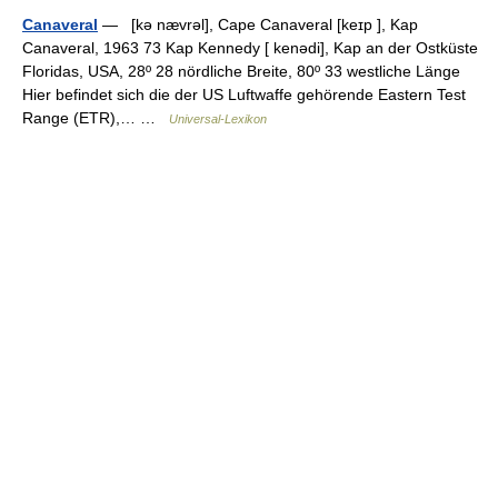
Canaveral
— [kə nævrəl], Cape Canaveral [keɪp ], Kap
Canaveral, 1963 73 Kap Kennedy [ kenədi], Kap an der Ostküste
Floridas, USA, 28º 28 nördliche Breite, 80º 33 westliche Länge
Hier befindet sich die der US Luftwaffe gehörende Eastern Test
Range (ETR),… …
Universal-Lexikon