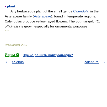
▪
plant
Any herbaceous plant of the small genus
Calendula
, in the
Asteraceae family (
Asteraceae
), found in temperate regions.
Calendulas produce yellow-rayed flowers. The pot marigold (
C.
officinalis
) is grown especially for ornamental purposes.
* * *
Universalium
.
2010
.
Игры ⚽
Нужно решить контрольную?
calends
calenture