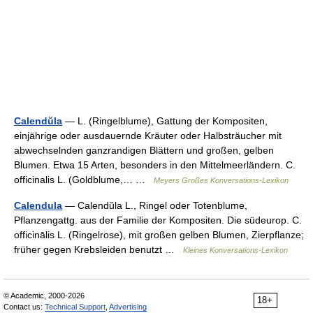
Calendŭla
— L. (Ringelblume), Gattung der Kompositen,
einjährige oder ausdauernde Kräuter oder Halbsträucher mit
abwechselnden ganzrandigen Blättern und großen, gelben
Blumen. Etwa 15 Arten, besonders in den Mittelmeerländern. C.
officinalis L. (Goldblume,… …
Meyers Großes Konversations-Lexikon
Calendula
— Calendŭla L., Ringel oder Totenblume,
Pflanzengattg. aus der Familie der Kompositen. Die südeurop. C.
officinālis L. (Ringelrose), mit großen gelben Blumen, Zierpflanze;
früher gegen Krebsleiden benutzt …
Kleines Konversations-Lexikon
© Academic, 2000-2026
18+
Contact us:
Technical Support
,
Advertising