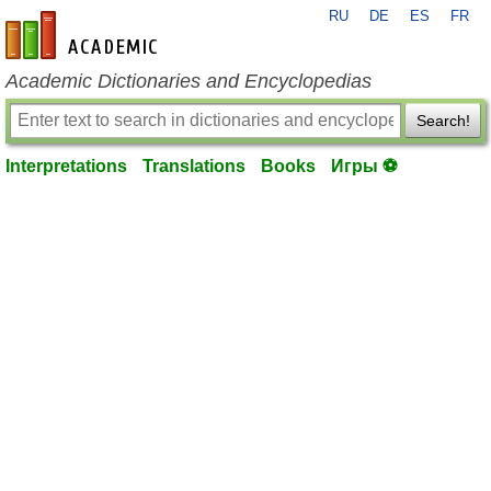
RU
DE
ES
FR
en-academic.com
Academic Dictionaries and Encyclopedias
Search!
Interpretations
Translations
Books
Игры ⚽