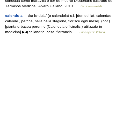
conocida como maravilla o flor de muerto Diccionario ilustrado de
Términos Médicos.. Alvaro Galiano. 2010 …
Diccionario médico
calendula
— /ka lɛndula/ (o calendola) s.f. [der. del lat. calendae
calende , perché, nella bella stagione, fiorisce ogni mese]. (bot.)
[pianta erbacea perenne (Calendula officinalis ) utilizzata in
medicina] ▶◀ callandria, calta, fiorrancio …
Enciclopedia Italiana