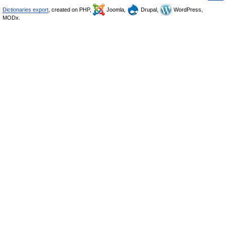
Dictionaries export
, created on PHP,
Joomla,
Drupal,
WordPress,
MODx.