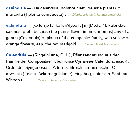
caléndula
— (De calendŭla, nombre cient. de esta planta). f.
maravilla (ǁ planta compuesta) …
Diccionario de la lengua española
calendula
— [kə len′jə lə, kə len′dyo͞o lə] n. [ModL < L kalendae,
calends: prob. because the plants flower in most months] any of a
genus (Calendula) of plants of the composite family, with yellow or
orange flowers, esp. the pot marigold …
English World dictionary
Calendŭla
— (Ringelblume, C. L.), Pflanzengattung aus der
Familie der Compositae Tubuliflorae Cynareae Calendulaceae, 4.
Ordn. der Syngenesie L. Arten: zahlreich. Einheimische: C.
arvensis (Feld u. Ackerringelblume), einjährig, unter der Saat, auf
Wiesen u.… …
Pierer's Universal-Lexikon