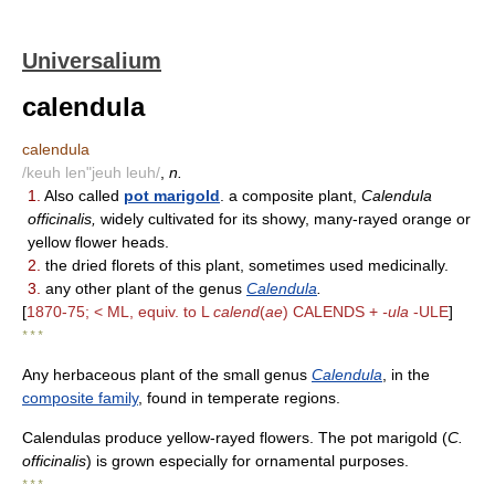
Universalium
calendula
calendula
/keuh len"jeuh leuh/
,
n.
1.
Also called
pot marigold
. a composite plant,
Calendula
officinalis,
widely cultivated for its showy, many-rayed orange or
yellow flower heads.
2.
the dried florets of this plant, sometimes used medicinally.
3.
any other plant of the genus
Calendula
.
[
1870-75; < ML, equiv. to L
calend
(
ae
) CALENDS +
-ula
-ULE
]
* * *
Any herbaceous plant of the small genus
Calendula
, in the
composite family
, found in temperate regions.
Calendulas produce yellow-rayed flowers. The pot marigold (
C.
officinalis
) is grown especially for ornamental purposes.
* * *