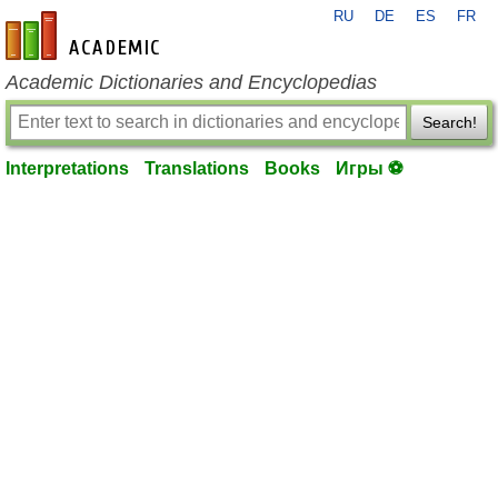
RU
DE
ES
FR
en-academic.com
Academic Dictionaries and Encyclopedias
Search!
Interpretations
Translations
Books
Игры ⚽