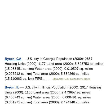
Byron, GA
— U.S. city in Georgia Population (2000): 2887
Housing Units (2000): 1177 Land area (2000): 5.823753 sq. miles
(15.083451 sq. km) Water area (2000): 0.010507 sq. miles
(0.027212 sq. km) Total area (2000): 5.834260 sq. miles
(15.110663 sq. km) FIPS… …
StarDict's U.S. Gazetteer Places
Byron, IL
— U.S. city in Illinois Population (2000): 2917 Housing
Units (2000): 1166 Land area (2000): 2.473657 sq. miles
(6.406743 sq. km) Water area (2000): 0.000491 sq. miles
(0.001271 sq. km) Total area (2000): 2.474148 sq. miles