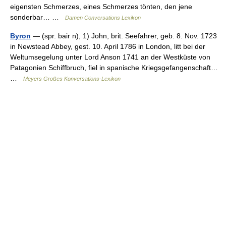
eigensten Schmerzes, eines Schmerzes tönten, den jene
sonderbar… …
Damen Conversations Lexikon
Byron
— (spr. bair n), 1) John, brit. Seefahrer, geb. 8. Nov. 1723
in Newstead Abbey, gest. 10. April 1786 in London, litt bei der
Weltumsegelung unter Lord Anson 1741 an der Westküste von
Patagonien Schiffbruch, fiel in spanische Kriegsgefangenschaft…
…
Meyers Großes Konversations-Lexikon