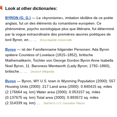
Look at other dictionaries:
BYRON (G. G.)
— Le «byronisme», imitation idolâtre de ce poète
anglais, fut un des éléments du romantisme européen. Ce
phénomène, psycho sociologique plus que littéraire, fut déterminé
par la vogue extraordinaire des premières œuvres poétiques de
lord Byron, en… …
Encyclopédie Universelle
Byron
— ist der Familienname folgender Personen: Ada Byron
spätere Countess of Lovelace (1815–1852), britische
Mathematikerin, Tochter von George Gordon Byron Anne Isabella
Noel Byron, 11. Baroness Wentworth (Lady Byron; 1792–1860),
britische… …
Deutsch Wikipedia
Byron
— Byron, WY U.S. town in Wyoming Population (2000): 557
Housing Units (2000): 217 Land area (2000): 0.840415 sq. miles
(2.176664 sq. km) Water area (2000): 0.053157 sq. miles
(0.137675 sq. km) Total area (2000): 0.893572 sq. miles
(2.314339 sq. km) …
StarDict's U.S. Gazetteer Places