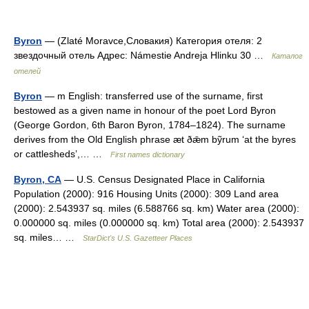
Byron
— (Zlaté Moravce,Словакия) Категория отеля: 2
звездочный отель Адрес: Námestie Andreja Hlinku 30 …
Каталог
отелей
Byron
— m English: transferred use of the surname, first
bestowed as a given name in honour of the poet Lord Byron
(George Gordon, 6th Baron Byron, 1784–1824). The surname
derives from the Old English phrase æt ðǣm bỹrum ‘at the byres
or cattlesheds’,… …
First names dictionary
Byron, CA
— U.S. Census Designated Place in California
Population (2000): 916 Housing Units (2000): 309 Land area
(2000): 2.543937 sq. miles (6.588766 sq. km) Water area (2000):
0.000000 sq. miles (0.000000 sq. km) Total area (2000): 2.543937
sq. miles… …
StarDict's U.S. Gazetteer Places