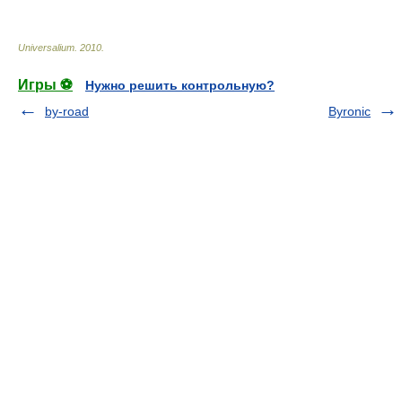
Universalium
.
2010
.
Игры ⚽
Нужно решить контрольную?
by-road
Byronic