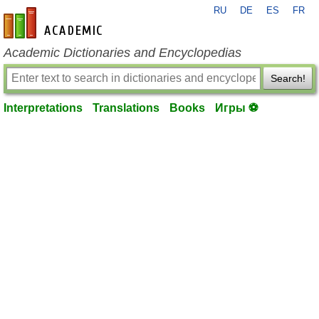
RU
DE
ES
FR
en-academic.com
Academic Dictionaries and Encyclopedias
Search!
Interpretations
Translations
Books
Игры ⚽