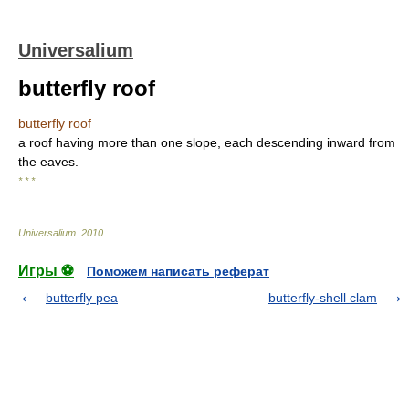
Universalium
butterfly roof
butterfly roof
a roof having more than one slope, each descending inward from
the eaves.
* * *
Universalium
.
2010
.
Игры ⚽
Поможем написать реферат
butterfly pea
butterfly-shell clam