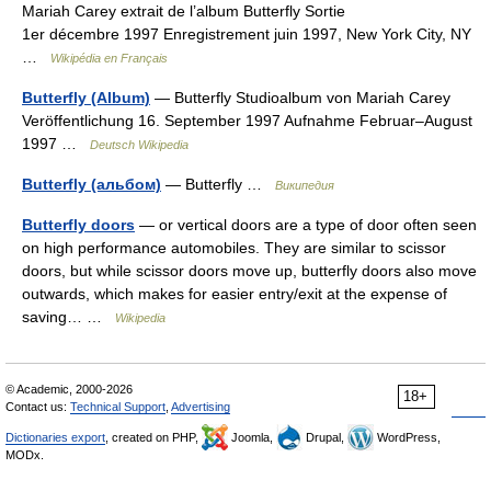
Mariah Carey extrait de l’album Butterfly Sortie
1er décembre 1997 Enregistrement juin 1997, New York City, NY
…
Wikipédia en Français
Butterfly (Album)
— Butterfly Studioalbum von Mariah Carey
Veröffentlichung 16. September 1997 Aufnahme Februar–August
1997 …
Deutsch Wikipedia
Butterfly (альбом)
— Butterfly …
Википедия
Butterfly doors
— or vertical doors are a type of door often seen
on high performance automobiles. They are similar to scissor
doors, but while scissor doors move up, butterfly doors also move
outwards, which makes for easier entry/exit at the expense of
saving… …
Wikipedia
© Academic, 2000-2026
18+
Contact us:
Technical Support
,
Advertising
Dictionaries export
, created on PHP,
Joomla,
Drupal,
WordPress,
MODx.