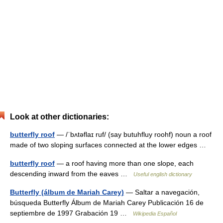
Look at other dictionaries:
butterfly roof
— /ˈbʌtəflaɪ ruf/ (say butuhfluy roohf) noun a roof
made of two sloping surfaces connected at the lower edges …
butterfly roof
— a roof having more than one slope, each
descending inward from the eaves …
Useful english dictionary
Butterfly (álbum de Mariah Carey)
— Saltar a navegación,
búsqueda Butterfly Álbum de Mariah Carey Publicación 16 de
septiembre de 1997 Grabación 19 …
Wikipedia Español