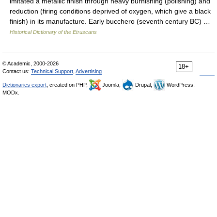
imitated a metallic finish through heavy burnishing (polishing) and
reduction (firing conditions deprived of oxygen, which give a black
finish) in its manufacture. Early bucchero (seventh century BC) …
Historical Dictionary of the Etruscans
© Academic, 2000-2026
18+
Contact us:
Technical Support
,
Advertising
Dictionaries export
, created on PHP,
Joomla,
Drupal,
WordPress,
MODx.