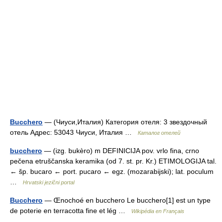
Bucchero
— (Чиуси,Италия) Категория отеля: 3 звездочный
отель Адрес: 53043 Чиуси, Италия …
Каталог отелей
bucchero
— (izg. bukèro) m DEFINICIJA pov. vrlo fina, crno
pečena etruščanska keramika (od 7. st. pr. Kr.) ETIMOLOGIJA tal.
← šp. bucaro ← port. pucaro ← egz. (mozarabijski); lat. poculum
…
Hrvatski jezični portal
Bucchero
— Œnochoé en bucchero Le bucchero[1] est un type
de poterie en terracotta fine et lég …
Wikipédia en Français