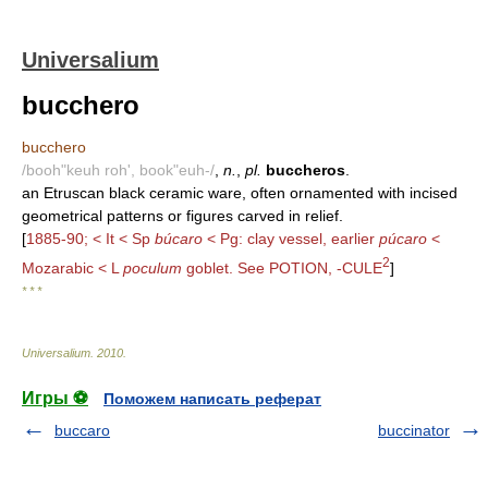
Universalium
bucchero
bucchero
/booh"keuh roh', book"euh-/
,
n.
,
pl.
buccheros
.
an Etruscan black ceramic ware, often ornamented with incised
geometrical patterns or figures carved in relief.
[
1885-90; < It < Sp
búcaro
< Pg: clay vessel, earlier
púcaro
<
2
Mozarabic < L
poculum
goblet. See POTION, -CULE
]
* * *
Universalium
.
2010
.
Игры ⚽
Поможем написать реферат
buccaro
buccinator