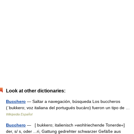
Look at other dictionaries:
Bucchero
— Saltar a navegación, búsqueda Los buccheros
(ˈbukkero; voz italiana del portugués bucáro) fueron un tipo de …
Wikipedia Español
Bucchero
— [ bukkero; italienisch »wohlriechende Tonerde«]
der, s/ s, oder ...ri, Gattung gedrehter schwarzer Gefäße aus