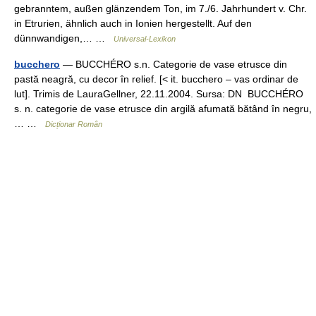
gebranntem, außen glänzendem Ton, im 7./6. Jahrhundert v. Chr.
in Etrurien, ähnlich auch in Ionien hergestellt. Auf den
dünnwandigen,… …
Universal-Lexikon
bucchero
— BUCCHÉRO s.n. Categorie de vase etrusce din
pastă neagră, cu decor în relief. [< it. bucchero – vas ordinar de
lut]. Trimis de LauraGellner, 22.11.2004. Sursa: DN BUCCHÉRO
s. n. categorie de vase etrusce din argilă afumată bătând în negru,
… …
Dicționar Român