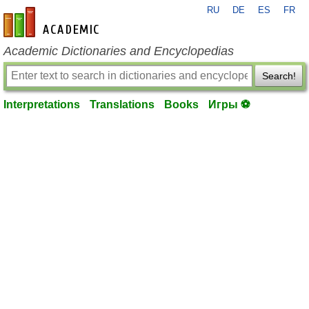
RU
DE
ES
FR
en-academic.com
Academic Dictionaries and Encyclopedias
Search!
Interpretations
Translations
Books
Игры ⚽