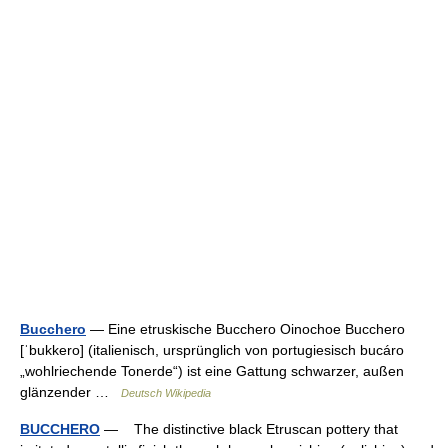
Bucchero
— Eine etruskische Bucchero Oinochoe Bucchero
[ˈbukkero] (italienisch, ursprünglich von portugiesisch bucáro
„wohlriechende Tonerde“) ist eine Gattung schwarzer, außen
glänzender …
Deutsch Wikipedia
BUCCHERO
— The distinctive black Etruscan pottery that