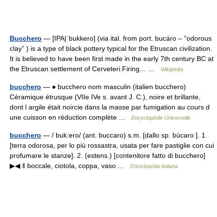
Bucchero
— [IPA|ˈbukkero] (via ital. from port. bucáro – “odorous
clay” ) is a type of black pottery typical for the Etruscan civilization.
It is believed to have been first made in the early 7th century BC at
the Etruscan settlement of Cerveteri.Firing… …
Wikipedia
bucchero
— ● bucchero nom masculin (italien bucchero)
Céramique étrusque (VIIe IVe s. avant J. C.), noire et brillante,
dont l argile était noircie dans la masse par fumigation au cours d
une cuisson en réduction complète …
Encyclopédie Universelle
bucchero
— / buk:ero/ (ant. buccaro) s.m. [dallo sp. búcaro ]. 1.
[terra odorosa, per lo più rossastra, usata per fare pastiglie con cui
profumare le stanze]. 2. (estens.) [contenitore fatto di bucchero]
▶◀ ‖ boccale, ciotola, coppa, vaso …
Enciclopedia Italiana