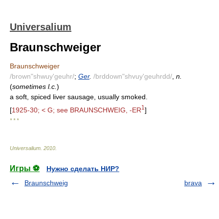
Universalium
Braunschweiger
Braunschweiger
/brown"shwuy'geuhr/
;
Ger
.
/brddown"shvuy'geuhrdd/
,
n.
(
sometimes l.c.
)
a soft, spiced liver sausage, usually smoked.
1
[
1925-30; < G; see BRAUNSCHWEIG, -ER
]
* * *
Universalium
.
2010
.
Игры ⚽
Нужно сделать НИР?
Braunschweig
brava