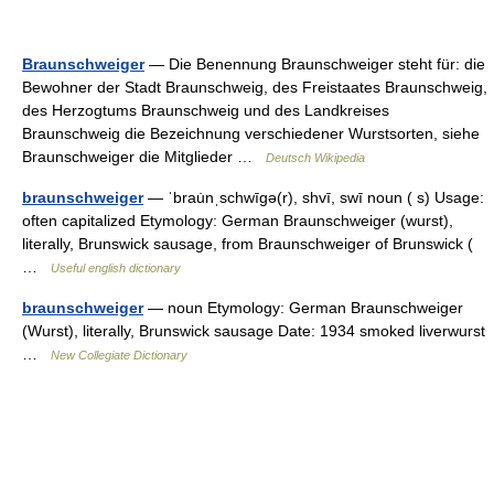
Braunschweiger
— Die Benennung Braunschweiger steht für: die
Bewohner der Stadt Braunschweig, des Freistaates Braunschweig,
des Herzogtums Braunschweig und des Landkreises
Braunschweig die Bezeichnung verschiedener Wurstsorten, siehe
Braunschweiger die Mitglieder …
Deutsch Wikipedia
braunschweiger
— ˈbrau̇nˌschwīgə(r), shvī, swī noun ( s) Usage:
often capitalized Etymology: German Braunschweiger (wurst),
literally, Brunswick sausage, from Braunschweiger of Brunswick (
…
Useful english dictionary
braunschweiger
— noun Etymology: German Braunschweiger
(Wurst), literally, Brunswick sausage Date: 1934 smoked liverwurst
…
New Collegiate Dictionary