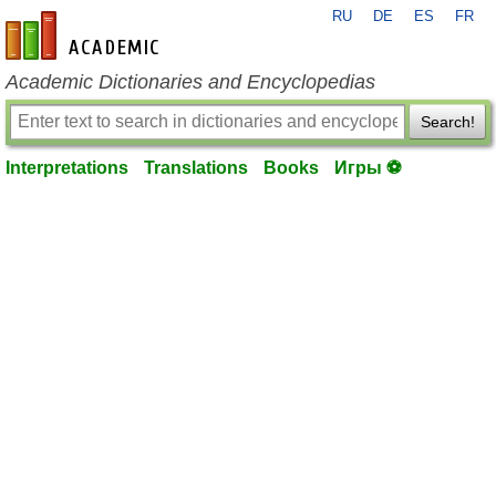
RU
DE
ES
FR
en-academic.com
Academic Dictionaries and Encyclopedias
Search!
Interpretations
Translations
Books
Игры ⚽