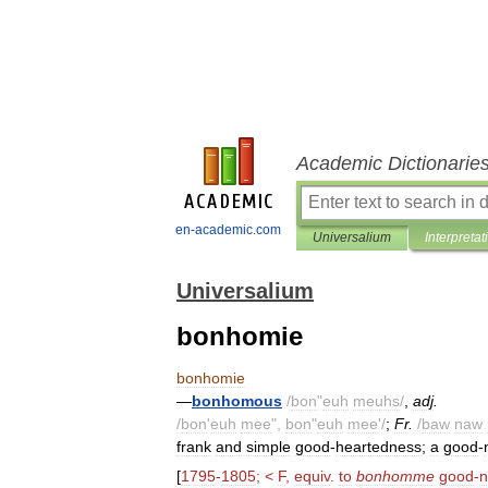
Academic Dictionarie
en-academic.com
Universalium
Interpretat
Universalium
bonhomie
bonhomie
—
bonhomous
/
bon
"
euh
meuhs
/
,
adj
.
/
bon
'
euh
mee
",
bon
"
euh
mee
'/
;
Fr
.
/
baw
naw
frank
and
simple
good
-
heartedness
;
a
good
-
[
1795
-
1805
; <
F
,
equiv
.
to
bonhomme
good
-
n