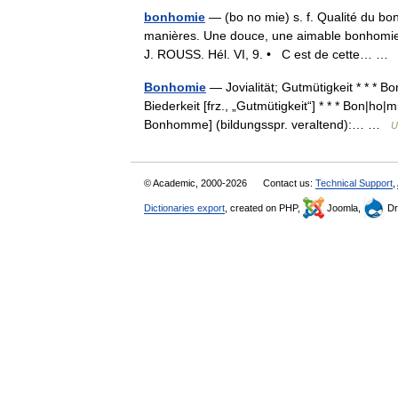
bonhomie
— (bo no mie) s. f. Qualité du bon
manières. Une douce, une aimable bonhomie.
J. ROUSS. Hél. VI, 9. • C est de cette… 
Bonhomie
— Jovialität; Gutmütigkeit * * * Bon
Biederkeit [frz., „Gutmütigkeit“] * * * Bon|ho|
Bonhomme] (bildungsspr. veraltend):… …
U
© Academic, 2000-2026
Contact us:
Technical Support
,
Dictionaries export
, created on PHP,
Joomla,
Dr