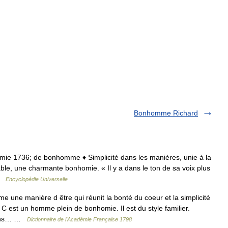
Bonhomme Richard
mmie 1736; de bonhomme ♦ Simplicité dans les manières, unie à la
ble, une charmante bonhomie. « Il y a dans le ton de sa voix plus
 …
Encyclopédie Universelle
une manière d être qui réunit la bonté du coeur et la simplicité
 est un homme plein de bonhomie. Il est du style familier.
 dans… …
Dictionnaire de l'Académie Française 1798