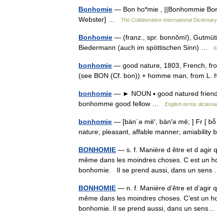
Bonhomie
— Bon ho*mie , ||Bonhommie Bon 
Webster] …
The Collaborative International Dictionary
Bonhomie
— (franz., spr. bonnŏmī), Gutmüt
Biedermann (auch im spöttischen Sinn) …
M
bonhomie
— good nature, 1803, French, fr
(see BON (Cf. bon)) + homme man, from 
bonhomie
— ► NOUN ▪ good natured friend
bonhomme good fellow …
English terms dictiona
bonhomie
— [bän΄ə mē′, bän′ə mē; ] Fr [ bo
nature; pleasant, affable manner; amiabili
BONHOMIE
— s. f. Manière d être et d agir q
même dans les moindres choses. C est un ho
bonhomie. Il se prend aussi, dans un sen
BONHOMIE
— n. f. Manière d’être et d’agir q
même dans les moindres choses. C’est un ho
bonhomie. Il se prend aussi, dans un sen