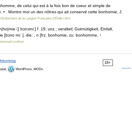
homme, de celui qui est à la fois bon de coeur et simple de
 • Montre moi un des nôtres qui ait conservé cette bonhomie, J.
…
Dictionnaire de la Langue Française d'Émile Littré
|ho|mie 〈[ bɔnɔmi:] f. 19; unz.; veraltet〉 Gutmütigkeit, Einfalt,
mie [bɔno mi: ], die; , n [frz. bonhomie, zu: bonhomme, ↑
niversal-Lexikon
Advertising
18+
upal,
WordPress, MODx.