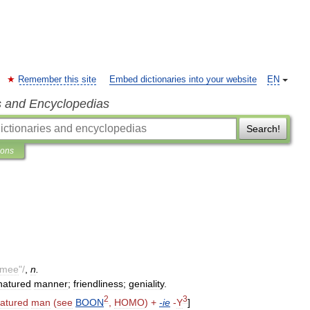
Remember this site
Embed dictionaries into your website
EN
s and Encyclopedias
Search!
ions
mee
"/
,
n
.
natured
manner
;
friendliness
;
geniality
.
2
3
atured
man
(
see
BOON
,
HOMO
) +
-
ie
-
Y
]