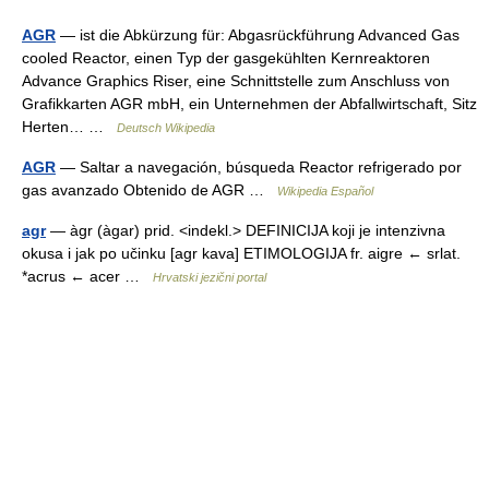
AGR
— ist die Abkürzung für: Abgasrückführung Advanced Gas
cooled Reactor, einen Typ der gasgekühlten Kernreaktoren
Advance Graphics Riser, eine Schnittstelle zum Anschluss von
Grafikkarten AGR mbH, ein Unternehmen der Abfallwirtschaft, Sitz
Herten… …
Deutsch Wikipedia
AGR
— Saltar a navegación, búsqueda Reactor refrigerado por
gas avanzado Obtenido de AGR …
Wikipedia Español
agr
— àgr (àgar) prid. <indekl.> DEFINICIJA koji je intenzivna
okusa i jak po učinku [agr kava] ETIMOLOGIJA fr. aigre ← srlat.
*acrus ← acer …
Hrvatski jezični portal