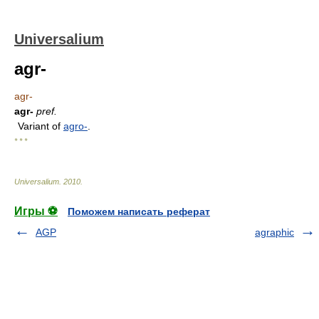
Universalium
agr-
agr-
agr-
pref.
Variant of
agro-
.
* * *
Universalium
.
2010
.
Игры ⚽
Поможем написать реферат
AGP
agraphic