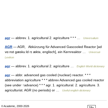
agr
— abbrev. 1. agricultural 2. agriculture * * * …
Universalium
AGR
— AGR, Abkürzung für Advanced Gascooled Reactor [əd
vɑːnst gæskuːld rɪ æktə, englisch], ein Kernreaktor …
Universal-
Lexikon
agr
— abbrev. 1. agricultural 2. agriculture …
English World dictionary
agr
— abbr. advanced gas cooled (nuclear) reactor. * * *
abbreviation agriculture * * * abbrev Advanced gas cooled reactor
(see under ↑advance) * * * agr. 1. agricultural. 2. agriculture. 3.
agriculturist. AGR (no periods) or …
Useful english dictionary
© Academic, 2000-2026
18+