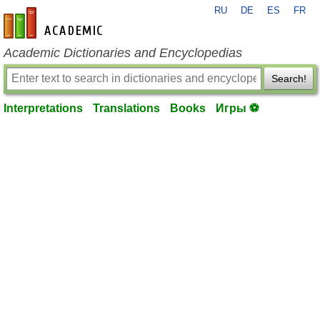
RU
DE
ES
FR
en-academic.com
Academic Dictionaries and Encyclopedias
Search!
Interpretations
Translations
Books
Игры ⚽