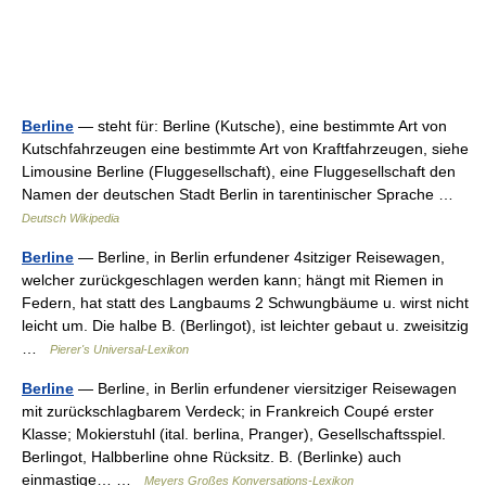
Berline
— steht für: Berline (Kutsche), eine bestimmte Art von
Kutschfahrzeugen eine bestimmte Art von Kraftfahrzeugen, siehe
Limousine Berline (Fluggesellschaft), eine Fluggesellschaft den
Namen der deutschen Stadt Berlin in tarentinischer Sprache …
Deutsch Wikipedia
Berline
— Berline, in Berlin erfundener 4sitziger Reisewagen,
welcher zurückgeschlagen werden kann; hängt mit Riemen in
Federn, hat statt des Langbaums 2 Schwungbäume u. wirst nicht
leicht um. Die halbe B. (Berlingot), ist leichter gebaut u. zweisitzig
…
Pierer's Universal-Lexikon
Berline
— Berline, in Berlin erfundener viersitziger Reisewagen
mit zurückschlagbarem Verdeck; in Frankreich Coupé erster
Klasse; Mokierstuhl (ital. berlina, Pranger), Gesellschaftsspiel.
Berlingot, Halbberline ohne Rücksitz. B. (Berlinke) auch
einmastige… …
Meyers Großes Konversations-Lexikon