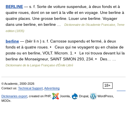
BERLINE
— s. f. Sorte de voiture suspendue, à deux fonds et à
quatre roues, dont on se sert à la ville et en voyage. Une berline à
quatre places. Une grosse berline. Louer une berline. Voyager
dans une berline, en berline …
Dictionnaire de l'Academie Francaise, 7eme
edition (1835)
berline
— (bèr li n ) s. f. Carrosse suspendu et fermé, à deux
fonds et à quatre roues. • Ceux qui ne voyagent qu en chaise de
poste ou en berline, VOLT. Microm. 1. • Le roi trouva devant lui la
berline de Monseigneur, SAINT SIMON 293, 234. • Des… …
Dictionnaire de la Langue Française d'Émile Littré
© Academic, 2000-2026
18+
Contact us:
Technical Support
,
Advertising
Dictionaries export
, created on PHP,
Joomla,
Drupal,
WordPress,
MODx.