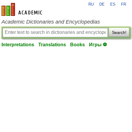
RU
DE
ES
FR
en-academic.com
Academic Dictionaries and Encyclopedias
Search!
Interpretations
Translations
Books
Игры ⚽