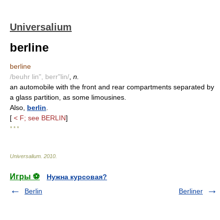
Universalium
berline
berline
/beuhr lin", berr"lin/
,
n.
an automobile with the front and rear compartments separated by
a glass partition, as some limousines.
Also,
berlin
.
[
< F; see BERLIN
]
* * *
Universalium
.
2010
.
Игры ⚽
Нужна курсовая?
Berlin
Berliner