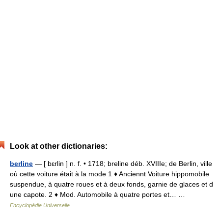
Look at other dictionaries:
berline
— [ bɛrlin ] n. f. • 1718; breline déb. XVIIIe; de Berlin, ville
où cette voiture était à la mode 1 ♦ Anciennt Voiture hippomobile
suspendue, à quatre roues et à deux fonds, garnie de glaces et d
une capote. 2 ♦ Mod. Automobile à quatre portes et… …
Encyclopédie Universelle