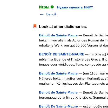
Игры ⚽
Нужно сделать НИР?
Benoît
Look at other dictionaries:
Bénoît de Sainte-Maure
— Benoît de Sainte 
bekannt vor allem als Autor des Roman de Tr
erhaltene Werk von gut 30.300 Versen ist 
BENOÎT DE SAINTE-MAURE
— (fin XIIe s.)
mêlent la légende et l’histoire des Grecs. Il ig
tenues pour véridiques; l’une, composée 
Benoît de Sainte-Maure
— (um 1165) war ein
Näheres bekannt außer seiner Herkunft aus 
englischen Königshauses der Plantagenets
Benoit de Sainte-Maure
— Benoît de Sainte
tourangeau de la fin du XIIe siècle. Somm
Benoît De Sainte-Maure
— est un poète nor