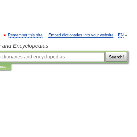
Remember this site
Embed dictionaries into your website
EN
s and Encyclopedias
Search!
ions