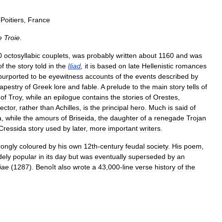
Poitiers
,
France
e
Troie
.
0
octosyllabic
couplets
,
was
probably
written
about
1160
and
was
of
the
story
told
in
the
Iliad
,
it
is
based
on
late
Hellenistic
romances
purported
to
be
eyewitness
accounts
of
the
events
described
by
tapestry
of
Greek
lore
and
fable
.
A
prelude
to
the
main
story
tells
of
of
Troy
,
while
an
epilogue
contains
the
stories
of
Orestes
,
ector
,
rather
than
Achilles
,
is
the
principal
hero
.
Much
is
said
of
a
,
while
the
amours
of
Briseida
,
the
daughter
of
a
renegade
Trojan
Cressida
story
used
by
later
,
more
important
writers
.
rongly
coloured
by
his
own
12th
-
century
feudal
society
.
His
poem
,
dely
popular
in
its
day
but
was
eventually
superseded
by
an
iae
(
1287
).
Benoît
also
wrote
a
43
,
000
-
line
verse
history
of
the