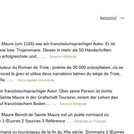
benomyl
Maure (um 1165) war ein französischsprachiger Autor. Er ist
oie bzw. Trojaromans. Dieses in mehr als 50 Handschriften
das erfolgreichste und… …
Deutsch Wikipedia
 Auteur du Roman de Troie , poème de 30 000 octosyllabes, où se
norait le grec et utilisa deux narrations latines du siège de Troie,
au VIe… …
Encyclopédie Universelle
 französischsprachiger Autor. Über seine Person ist nichts
Sainte Maure in der Grafschaft Touraine, einem der Lehen des
 auf französischem Boden.… …
Deutsch Wikipedia
 Maure Benoît de Sainte Maure est un poète normand ou
aire 1 Œuvres 2 Sources 3 Référence …
Wikipédia en Français
mand ou tourangeau de la fin du XIIe siècle. Sommaire 1 Œuvres