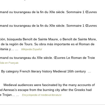
mand ou tourangeau de la fin du XIIe siècle. Sommaire 1 Œuvres
mand ou tourangeau de la fin du XIIe siècle. Sommaire 1 Œuvres
ión, búsqueda Benoît de Sainte Maure, o Benoît de Sainte More,
ario de la región de Tours. Su obra más importante es el Roman de
quitania y… …
Wikipedia Español
mand ou tourangeau du XIIe siècle. Œuvres Le Roman de Troie
édia en Français
 By category French literary history Medieval 16th century …
Medieval audiences were fascinated by the many accounts of
and Aeneas’s escape from the burning city after the Greeks had
, the Trojan… …
Encyclopedia of medieval literature