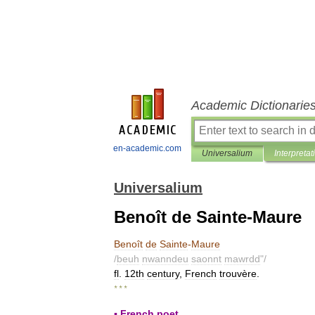
Academic Dictionarie
en-academic.com
Universalium
Interpretat
Universalium
Benoît de Sainte-Maure
Benoît
de
Sainte
-
Maure
/
beuh
nwanndeu
saonnt
mawrdd
"/
fl
.
12th
century
,
French
trouvère
.
* * *
▪
French
poet