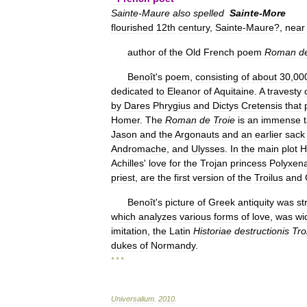
Sainte
-
Maure
also
spelled
Sainte
-
More
flourished
12th
century
,
Sainte
-
Maure
?,
near
author
of
the
Old
French
poem
Roman
d
Benoît
'
s
poem
,
consisting
of
about
30
,
00
dedicated
to
Eleanor
of
Aquitaine
.
A
travesty
by
Dares
Phrygius
and
Dictys
Cretensis
that
Homer
.
The
Roman
de
Troie
is
an
immense
Jason
and
the
Argonauts
and
an
earlier
sack
Andromache
,
and
Ulysses
.
In
the
main
plot
H
Achilles
'
love
for
the
Trojan
princess
Polyxen
priest
,
are
the
first
version
of
the
Troilus
and
Benoît
'
s
picture
of
Greek
antiquity
was
st
which
analyzes
various
forms
of
love
,
was
wi
imitation
,
the
Latin
Historiae
destructionis
Tro
dukes
of
Normandy
.
* * *
Universalium
.
2010
.