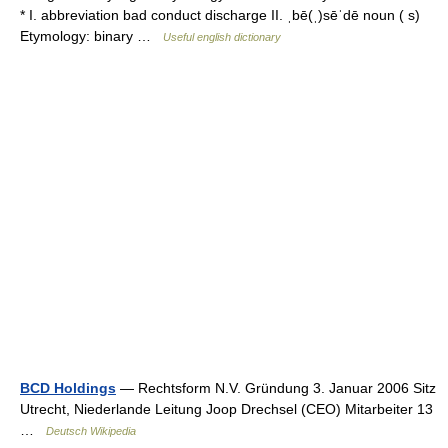
* I. abbreviation bad conduct discharge II. ˌbē(ˌ)sēˈdē noun ( s)
Etymology: binary …
Useful english dictionary
BCD Holdings
— Rechtsform N.V. Gründung 3. Januar 2006 Sitz
Utrecht, Niederlande Leitung Joop Drechsel (CEO) Mitarbeiter 13
…
Deutsch Wikipedia