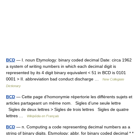
BCD
— I. noun Etymology: binary coded decimal Date: circa 1962
a system of writing numbers in which each decimal digit is
represented by its 4 digit binary equivalent < 51 in BCD is 0101
0001 > II. abbreviation bad conduct discharge …
New Collegiate
Dictionary
BCD
— Cette page d’homonymie répertorie les différents sujets et
articles partageant un même nom. Sigles d’une seule lettre
Sigles de deux lettres > Sigles de trois lettres Sigles de quatre
lettres …
Wikipédia en Français
BCD
— n. Computing a code representing decimal numbers as a
string of binary digits. Etymology: abbr. for binary coded decimal * *