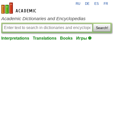
RU
DE
ES
FR
en-academic.com
Academic Dictionaries and Encyclopedias
Search!
Interpretations
Translations
Books
Игры ⚽