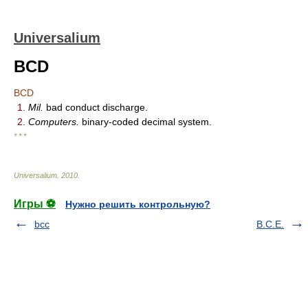
Universalium
BCD
BCD
1.
Mil.
bad conduct discharge.
2.
Computers.
binary-coded decimal system.
* * *
Universalium
.
2010
.
Игры ⚽
Нужно решить контрольную?
bcc
B.C.E.