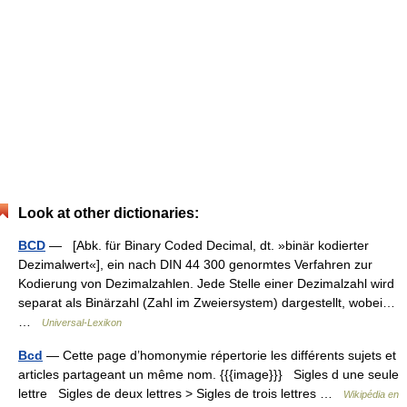
Look at other dictionaries:
BCD
— [Abk. für Binary Coded Decimal, dt. »binär kodierter
Dezimalwert«], ein nach DIN 44 300 genormtes Verfahren zur
Kodierung von Dezimalzahlen. Jede Stelle einer Dezimalzahl wird
separat als Binärzahl (Zahl im Zweiersystem) dargestellt, wobei…
…
Universal-Lexikon
Bcd
— Cette page d’homonymie répertorie les différents sujets et
articles partageant un même nom. {{{image}}} Sigles d une seule
lettre Sigles de deux lettres > Sigles de trois lettres …
Wikipédia en