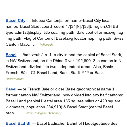
Basel-City
— Infobox Canton|short name=Basel City local
names=Basel Stadt coord=coord|47|34|N|7|36|E|region:CH BS
type:adm1st|display=title coa img path=Bale coat of arms.svg flag
img path=Flag of Canton of Basel.svg locatormap img path=Swiss
Canton Map… …
Wikipedia
Basel
— /bah zeuhl/, n. 1. a city in and the capital of Basel Stadt,
in NW Switzerland, on the Rhine River. 192,800. 2. a canton in N
Switzerland, divided into two independent areas. Also, Basle.
French, Bâle. Cf. Basel Land, Basel Stadt. * * * or Basle… …
Universalium
Basel
— or French Bâle or older Basle geographical name 1.
former canton NW Switzerland, now divided into two half cantons:
Basel Land (capital Liestal area 165 square miles or 429 square
kilometers, population 234,910) & Basel Stadt (capital Basel
area… …
New Collegiate Dictionary
Basel Bad Bf
— Basel Badischer Bahnhof Hauptgebäude des