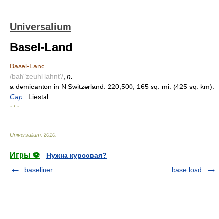
Universalium
Basel-Land
Basel-Land
/bah"zeuhl lahnt'/
,
n.
a demicanton in N Switzerland. 220,500; 165 sq. mi. (425 sq. km).
Cap
.:
Liestal.
* * *
Universalium
.
2010
.
Игры ⚽
Нужна курсовая?
baseliner
base load