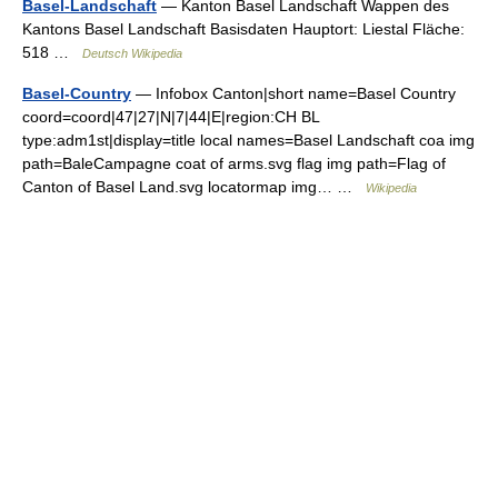
Basel-Landschaft
— Kanton Basel Landschaft Wappen des
Kantons Basel Landschaft Basisdaten Hauptort: Liestal Fläche:
518 …
Deutsch Wikipedia
Basel-Country
— Infobox Canton|short name=Basel Country
coord=coord|47|27|N|7|44|E|region:CH BL
type:adm1st|display=title local names=Basel Landschaft coa img
path=BaleCampagne coat of arms.svg flag img path=Flag of
Canton of Basel Land.svg locatormap img… …
Wikipedia