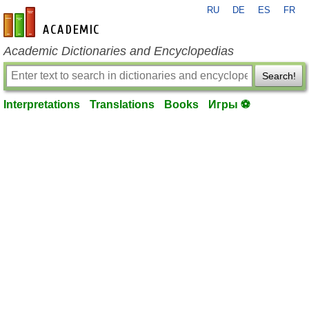
RU
DE
ES
FR
en-academic.com
Academic Dictionaries and Encyclopedias
Search!
Interpretations
Translations
Books
Игры ⚽