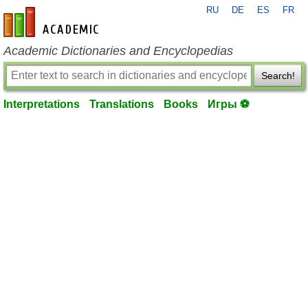
RU
DE
ES
FR
en-academic.com
Academic Dictionaries and Encyclopedias
Search!
Interpretations
Translations
Books
Игры ⚽