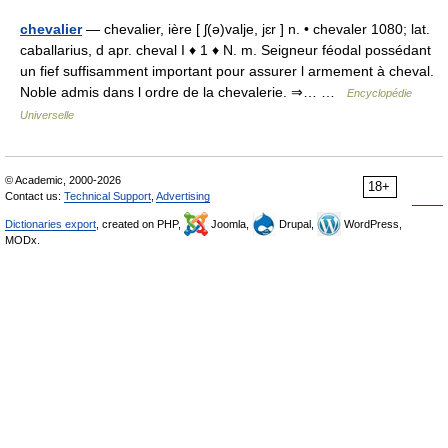
chevalier
— chevalier, ière [ ʃ(ə)valje, jɛr ] n. • chevaler 1080; lat.
caballarius, d apr. cheval I ♦ 1 ♦ N. m. Seigneur féodal possédant
un fief suffisamment important pour assurer l armement à cheval.
Noble admis dans l ordre de la chevalerie. ⇒… …
Encyclopédie
Universelle
© Academic, 2000-2026
18+
Contact us:
Technical Support
,
Advertising
Dictionaries export
, created on PHP,
Joomla,
Drupal,
WordPress,
MODx.