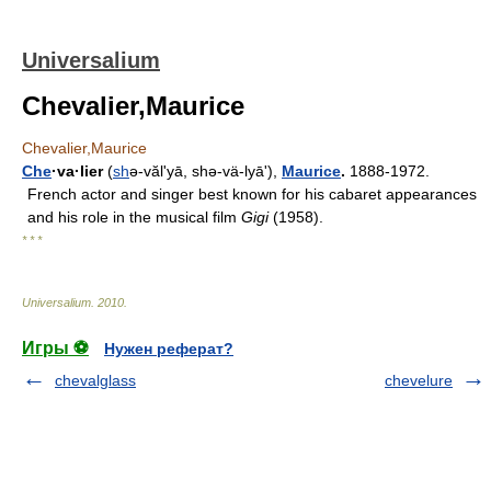
Universalium
Chevalier,Maurice
Chevalier,Maurice
Che
·va·lier
(
sh
ə-vălʹyā, shə-vä-lyāʹ),
Maurice
.
1888-1972.
French actor and singer best known for his cabaret appearances
and his role in the musical film
Gigi
(1958).
* * *
Universalium
.
2010
.
Игры ⚽
Нужен реферат?
chevalglass
chevelure