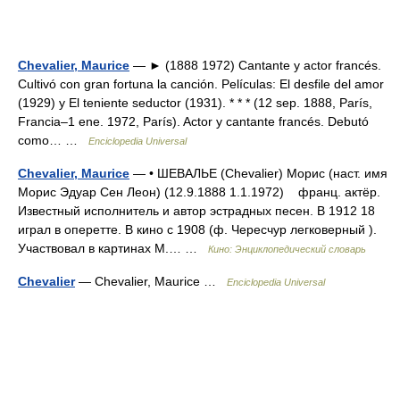
Chevalier, Maurice
— ► (1888 1972) Cantante y actor francés.
Cultivó con gran fortuna la canción. Películas: El desfile del amor
(1929) y El teniente seductor (1931). * * * (12 sep. 1888, París,
Francia–1 ene. 1972, París). Actor y cantante francés. Debutó
como… …
Enciclopedia Universal
Chevalier, Maurice
— • ШЕВАЛЬЕ (Chevalier) Морис (наст. имя
Морис Эдуар Сен Леон) (12.9.1888 1.1.1972) франц. актёр.
Известный исполнитель и автор эстрадных песен. В 1912 18
играл в оперетте. В кино с 1908 (ф. Чересчур легковерный ).
Участвовал в картинах М.… …
Кино: Энциклопедический словарь
Chevalier
— Chevalier, Maurice …
Enciclopedia Universal