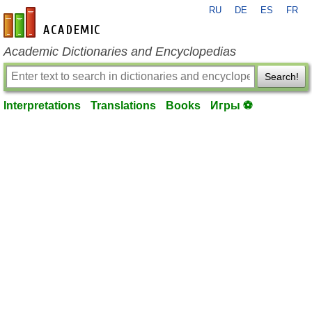
RU
DE
ES
FR
en-academic.com
Academic Dictionaries and Encyclopedias
Search!
Interpretations
Translations
Books
Игры ⚽