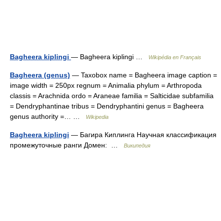
Bagheera kiplingi
— Bagheera kiplingi …
Wikipédia en Français
Bagheera (genus)
— Taxobox name = Bagheera image caption =
image width = 250px regnum = Animalia phylum = Arthropoda
classis = Arachnida ordo = Araneae familia = Salticidae subfamilia
= Dendryphantinae tribus = Dendryphantini genus = Bagheera
genus authority =… …
Wikipedia
Bagheera kiplingi
— Багира Киплинга Научная классификация
промежуточные ранги Домен: …
Википедия