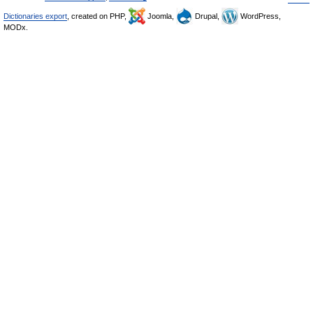
Dictionaries export
, created on PHP,
Joomla,
Drupal,
WordPress,
MODx.