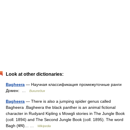
Look at other dictionaries:
Bagheera
— Научная классификация промежуточные ранги
Домен: …
Википедия
Bagheera
— There is also a jumping spider genus called
Bagheera .Bagheera the black panther is an animal fictional
character in Rudyard Kipling s Mowgli stories in The Jungle Book
(coll. 1894) and The Second Jungle Book (coll. 1895). The word
Bagh (बाघ)… …
Wikipedia