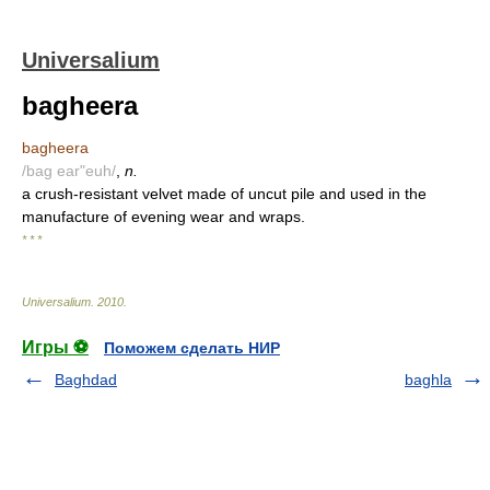
Universalium
bagheera
bagheera
/bag ear"euh/
,
n.
a crush-resistant velvet made of uncut pile and used in the
manufacture of evening wear and wraps.
* * *
Universalium
.
2010
.
Игры ⚽
Поможем сделать НИР
Baghdad
baghla