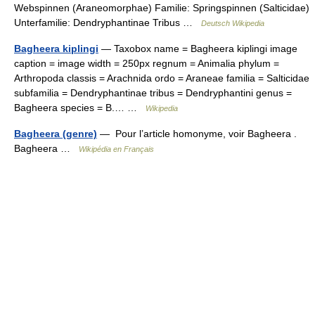
Webspinnen (Araneomorphae) Familie: Springspinnen (Salticidae)
Unterfamilie: Dendryphantinae Tribus …
Deutsch Wikipedia
Bagheera kiplingi
— Taxobox name = Bagheera kiplingi image
caption = image width = 250px regnum = Animalia phylum =
Arthropoda classis = Arachnida ordo = Araneae familia = Salticidae
subfamilia = Dendryphantinae tribus = Dendryphantini genus =
Bagheera species = B.… …
Wikipedia
Bagheera (genre)
— Pour l’article homonyme, voir Bagheera .
Bagheera …
Wikipédia en Français