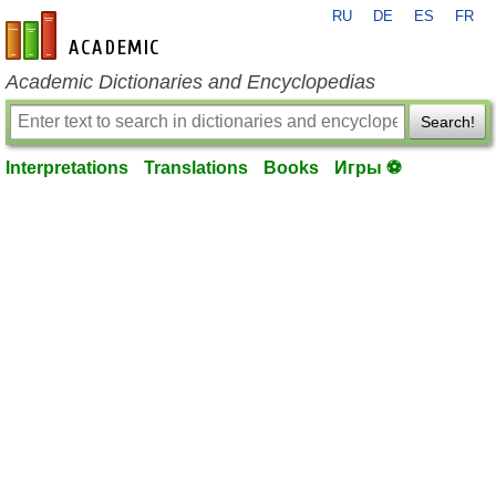
RU
DE
ES
FR
en-academic.com
Academic Dictionaries and Encyclopedias
Search!
Interpretations
Translations
Books
Игры ⚽