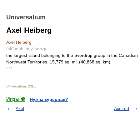
Universalium
Axel Heiberg
Axel Heiberg
/ak"seuhl huy"berrg/
the largest island belonging to the Sverdrup group in the Canadian
Northwest Territories. 15,779 sq. mi. (40,868 sq. km).
* * *
Universalium
.
2010
.
Игры ⚽
Нужна курсовая?
Axel
Axelrod