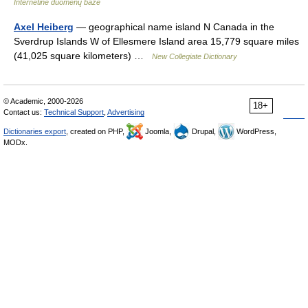
Internetinė duomenų bazė
Axel Heiberg
— geographical name island N Canada in the
Sverdrup Islands W of Ellesmere Island area 15,779 square miles
(41,025 square kilometers) …
New Collegiate Dictionary
© Academic, 2000-2026
18+
Contact us:
Technical Support
,
Advertising
Dictionaries export
, created on PHP,
Joomla,
Drupal,
WordPress,
MODx.