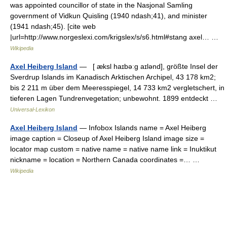
was appointed councillor of state in the Nasjonal Samling
government of Vidkun Quisling (1940 ndash;41), and minister
(1941 ndash;45). [cite web
|url=http://www.norgeslexi.com/krigslex/s/s6.html#stang axel… …
Wikipedia
Axel Heiberg Island
— [ æksl haɪbəːg aɪlənd], größte Insel der
Sverdrup Islands im Kanadisch Arktischen Archipel, 43 178 km2;
bis 2 211 m über dem Meeresspiegel, 14 733 km2 vergletschert, in
tieferen Lagen Tundrenvegetation; unbewohnt. 1899 entdeckt …
Universal-Lexikon
Axel Heiberg Island
— Infobox Islands name = Axel Heiberg
image caption = Closeup of Axel Heiberg Island image size =
locator map custom = native name = native name link = Inuktikut
nickname = location = Northern Canada coordinates =… …
Wikipedia