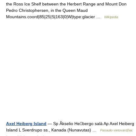
the Ross Ice Shelf between the Herbert Range and Mount Don
Pedro Christophersen, in the Queen Maud
Mountains.coord|85|25|S|163|0|W|type:glacier …
Wikipedia
Axel Heiberg Island
— Sp Ãkselio Hebergo salà Ap Axel Heiberg
Island L Sverdrupo ss., Kanada (Nunavutas) …
Pasaulio vietovardžiai.