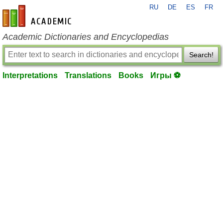
RU
DE
ES
FR
en-academic.com
Academic Dictionaries and Encyclopedias
Search!
Interpretations
Translations
Books
Игры ⚽