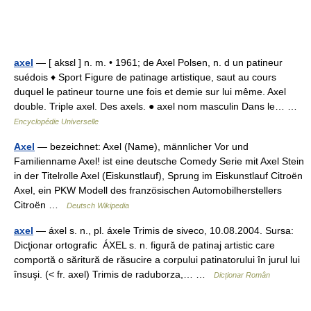
axel
— [ aksɛl ] n. m. • 1961; de Axel Polsen, n. d un patineur
suédois ♦ Sport Figure de patinage artistique, saut au cours
duquel le patineur tourne une fois et demie sur lui même. Axel
double. Triple axel. Des axels. ● axel nom masculin Dans le… …
Encyclopédie Universelle
Axel
— bezeichnet: Axel (Name), männlicher Vor und
Familienname Axel! ist eine deutsche Comedy Serie mit Axel Stein
in der Titelrolle Axel (Eiskunstlauf), Sprung im Eiskunstlauf Citroën
Axel, ein PKW Modell des französischen Automobilherstellers
Citroën …
Deutsch Wikipedia
axel
— áxel s. n., pl. áxele Trimis de siveco, 10.08.2004. Sursa:
Dicţionar ortografic ÁXEL s. n. figură de patinaj artistic care
comportă o săritură de răsucire a corpului patinatorului în jurul lui
însuşi. (< fr. axel) Trimis de raduborza,… …
Dicționar Român