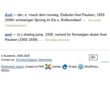
Axel
— der; s, <nach dem norweg. Eisläufer Axel Paulsen, 1855
1938> schwieriger Sprung im Eis u. Rollkunstlauf …
Das große
Fremdwörterbuch
axel
— (n.) skating jump, 1930, named for Norwegian skater Axel
Paulsen (1855 1938) …
Etymology dictionary
© Academic, 2000-2026
18+
Contact us:
Technical Support
,
Advertising
Dictionaries export
, created on PHP,
Joomla,
Drupal,
WordPress,
MODx.