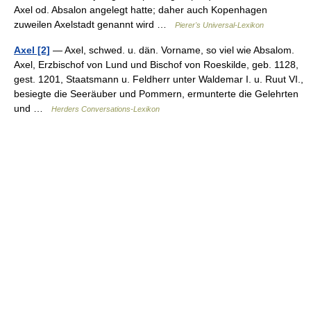
Axel od. Absalon angelegt hatte; daher auch Kopenhagen
zuweilen Axelstadt genannt wird …
Pierer's Universal-Lexikon
Axel [2]
— Axel, schwed. u. dän. Vorname, so viel wie Absalom.
Axel, Erzbischof von Lund und Bischof von Roeskilde, geb. 1128,
gest. 1201, Staatsmann u. Feldherr unter Waldemar I. u. Ruut VI.,
besiegte die Seeräuber und Pommern, ermunterte die Gelehrten
und …
Herders Conversations-Lexikon