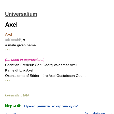
Universalium
Axel
Axel
/ak"seuhl/
,
n.
a male given name.
* * *
(as used in expressions)
Christian Frederik Carl Georg Valdemar Axel
Karlfeldt Erik Axel
Oxenstierna af Södermöre Axel Gustafsson Count
* * *
Universalium
.
2010
.
Игры ⚽
Нужно решить контрольную?
axel
Axel Heiberg