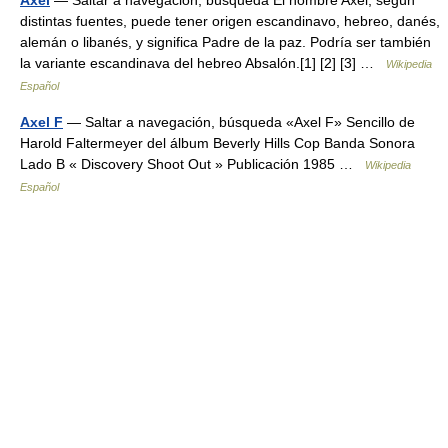
Axel
— Saltar a navegación, búsqueda El nombre Axel, según
distintas fuentes, puede tener origen escandinavo, hebreo, danés,
alemán o libanés, y significa Padre de la paz. Podría ser también
la variante escandinava del hebreo Absalón.[1] [2] [3] …
Wikipedia
Español
Axel F
— Saltar a navegación, búsqueda «Axel F» Sencillo de
Harold Faltermeyer del álbum Beverly Hills Cop Banda Sonora
Lado B « Discovery Shoot Out » Publicación 1985 …
Wikipedia
Español