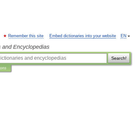
Remember this site
Embed dictionaries into your website
EN
s and Encyclopedias
Search!
ions