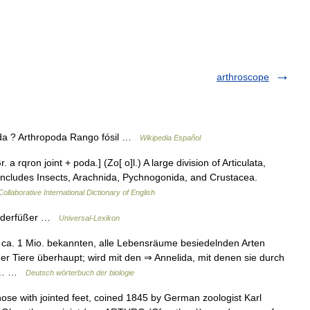
arthroscope
da ? Arthropoda Rango fósil …
Wikipedia Español
. a rqron joint + poda.] (Zo[ o]l.) A large division of Articulata,
t includes Insects, Arachnida, Pychnogonida, and Crustacea.
ollaborative International Dictionary of English
iederfüßer …
Universal-Lexikon
 ca. 1 Mio. bekannten, alle Lebensräume besiedelnden Arten
er Tiere überhaupt; wird mit den ⇒ Annelida, mit denen sie durch
ur… …
Deutsch wörterbuch der biologie
hose with jointed feet, coined 1845 by German zoologist Karl