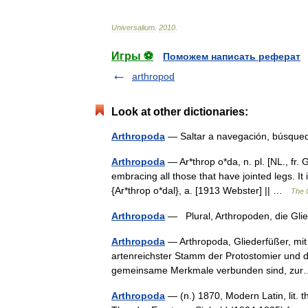
Universalium
.
2010
.
Игры ⚽
Поможем написать реферат
arthropod
Look at other dictionaries:
Arthropoda
— Saltar a navegación, búsque
Arthropoda
— Ar*throp o*da, n. pl. [NL., fr. Gr
embracing all those that have jointed legs. I
{Ar*throp o*dal}, a. [1913 Webster] || …
The C
Arthropoda
— Plural, Arthropoden, die Gl
Arthropoda
— Arthropoda, Gliederfüßer, mit
artenreichster Stamm der Protostomier und d
gemeinsame Merkmale verbunden sind, z
Arthropoda
— (n.) 1870, Modern Latin, lit. t