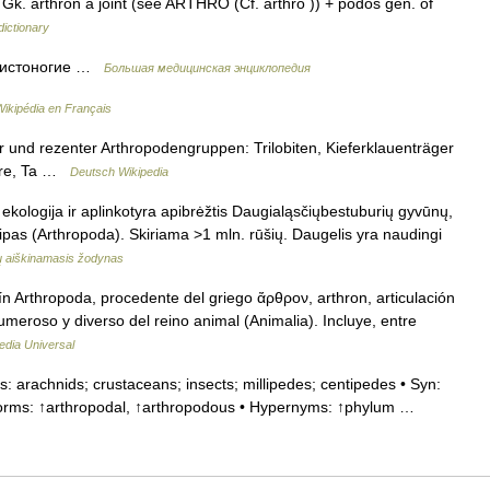
k. arthron a joint (see ARTHRO (Cf. arthro )) + podos gen. of
ictionary
нистоногие …
Большая медицинская энциклопедия
Wikipédia en Français
r und rezenter Arthropodengruppen: Trilobiten, Kieferklauenträger
iere, Ta …
Deutsch Wikipedia
 ekologija ir aplinkotyra apibrėžtis Daugialąsčiųbestuburių gyvūnų,
, tipas (Arthropoda). Skiriama >1 mln. rūšių. Daugelis yra naudingi
nų aiškinamasis žodynas
ín Arthropoda, procedente del griego ἄρθρον, arthron, articulación
numeroso y diverso del reino animal (Animalia). Incluye, entre
edia Universal
: arachnids; crustaceans; insects; millipedes; centipedes • Syn:
d forms: ↑arthropodal, ↑arthropodous • Hypernyms: ↑phylum …