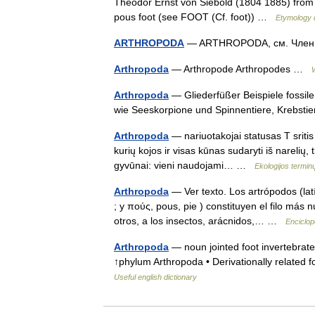
Theodor Ernst von Siebold (1804 1885) from G
pous foot (see FOOT (Cf. foot)) …
Etymology d
ARTHROPODA
— ARTHROPODA, см. Чле
Arthropoda
— Arthropode Arthropodes …
Arthropoda
— Gliederfüßer Beispiele fossile
wie Seeskorpione und Spinnentiere, Krebst
Arthropoda
— nariuotakojai statusas T sritis
kurių kojos ir visas kūnas sudaryti iš narelių
gyvūnai: vieni naudojami… …
Ekologijos termi
Arthropoda
— Ver texto. Los artrópodos (lat
; y πούς, pous, pie ) constituyen el filo más 
otros, a los insectos, arácnidos,… …
Enciclop
Arthropoda
— noun jointed foot invertebrates
↑phylum Arthropoda • Derivationally relate
Useful english dictionary