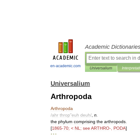
Academic Dictionarie
en-academic.com
Universalium
Interpretat
Universalium
Arthropoda
Arthropoda
/
ahr
throp
"
euh
deuh
/
,
n
.
the
phylum
comprising
the
arthropods
.
[
1865
-
70
; <
NL
;
see
ARTHRO
-,
PODA
]
* * *