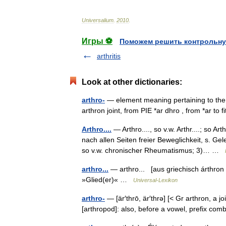
Universalium
.
2010
.
Игры ⚽
Поможем решить контрольну
arthritis
Look at other dictionaries:
arthro-
— element meaning pertaining to the j
arthron joint, from PIE *ar dhro , from *ar t
Arthro....
— Arthro...., so v.w. Arthr....; so 
nach allen Seiten freier Beweglichkeit, s. G
so v.w. chronischer Rheumatismus; 3)… …
arthro...
— arthro... [aus griechisch árthro
»Glied(er)« …
Universal-Lexikon
arthro-
— [är′thrō, är′thrə] [< Gr arthron, a jo
[arthropod]: also, before a vowel, prefix co