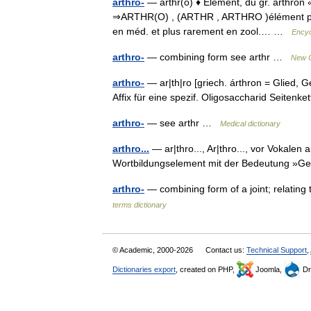
arthro-
— arthr(o) ♦ Élément, du gr. arthron « a
⇒ARTHR(O) , (ARTHR , ARTHRO )élément préf.
en méd. et plus rarement en zool.… …
Encyc
arthro-
— combining form see arthr …
New C
arthro-
— ar|th|ro [griech. árthron = Glied,
Affix für eine spezif. Oligosaccharid Seiten
arthro-
— see arthr …
Medical dictionary
arthro...
— ar|thro..., Ar|thro..., vor Vokalen a
Wortbildungselement mit der Bedeutung »Gel
arthro-
— combining form of a joint; relating 
terms dictionary
© Academic, 2000-2026
Contact us:
Technical Support
,
Dictionaries export
, created on PHP,
Joomla,
Dr