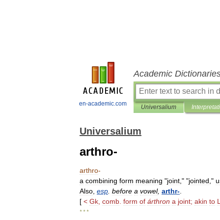
Academic Dictionarie
en-academic.com
Universalium
Interpretat
Universalium
arthro-
arthro
-
a
combining
form
meaning
"
joint
," "
jointed
,"
u
Also
,
esp
.
before
a
vowel
,
arthr
-
.
[
<
Gk
,
comb
.
form
of
árthron
a
joint
;
akin
to
* * *