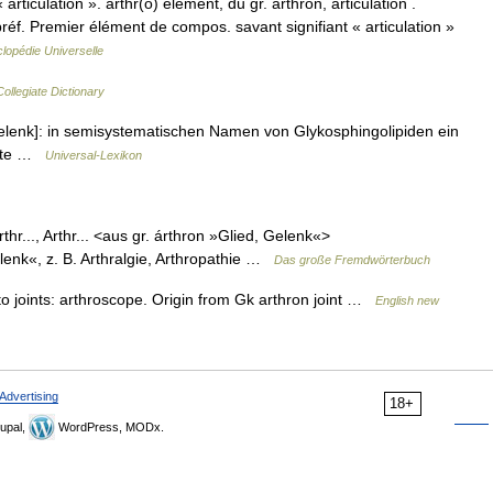
rticulation ». arthr(o) élément, du gr. arthron, articulation .
 Premier élément de compos. savant signifiant « articulation »
lopédie Universelle
ollegiate Dictionary
 Gelenk]: in semisystematischen Namen von Glykosphingolipiden ein
kette …
Universal-Lexikon
rthr..., Arthr... <aus gr. árthron »Glied, Gelenk«>
enk«, z. B. Arthralgie, Arthropathie …
Das große Fremdwörterbuch
to joints: arthroscope. Origin from Gk arthron joint …
English new
Advertising
18+
upal,
WordPress, MODx.