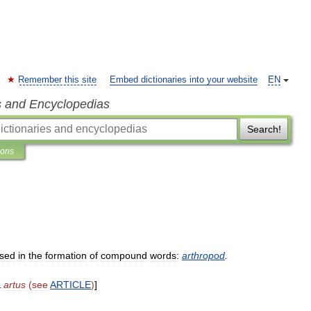
Remember this site
Embed dictionaries into your website
EN
s and Encyclopedias
Search!
ions
sed
in
the
formation
of
compound
words:
arthropod
.
L
artus
(
see
ARTICLE
)
]