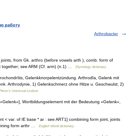
ю работу
Arthrobacter
oints, from Gk. arthro (before vowels arth ), comb. form of
o fit together; see ARM (Cf. arm) (n.1) …
Etymology dictionary
Arthrochondrītis, Gelenkknorpelentzündung. Arthrodĭa, Gelenk mit
elenk. Arthrodynie, 1) Gelenkschmerz ohne Hitze u. Geschwulst; 2)
Pierer's Universal-Lexikon
n »Gelenk«], Wortbildungselement mit der Bedeutung »Gelenk«,
int < var. of IE base * ar : see ART1] combining form joint, joints
mbining form arthr …
English World dictionary