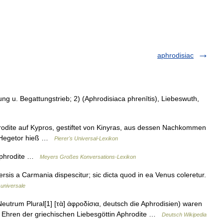
aphrodisiac
ung u. Begattungstrieb; 2) (Aphrodisiaca phrenītis), Liebeswuth,
odite auf Kypros, gestiftet von Kinyras, aus dessen Nachkommen
er Hegetor hieß …
Pierer's Universal-Lexikon
 Aphrodite …
Meyers Großes Konversations-Lexikon
ersis a Carmania dispescitur; sic dicta quod in ea Venus coleretur.
universale
Neutrum Plural[1] [τὰ] ἀφροδίσια, deutsch die Aphrodisien) waren
zu Ehren der griechischen Liebesgöttin Aphrodite …
Deutsch Wikipedia