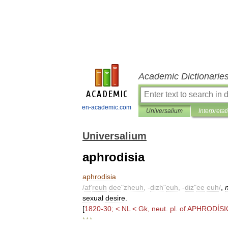
Academic Dictionarie
en-academic.com
Universalium
Interpretat
Universalium
aphrodisia
aphrodisia
/
af
'
reuh
dee
"
zheuh
, -
dizh
"
euh
, -
diz
"
ee
euh
/
,
sexual
desire
.
[
1820
-
30
; <
NL
<
Gk
,
neut
.
pl
.
of
APHRODÍSI
* * *