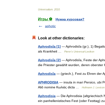
Universalium
.
2010
.
Игры ⚽
Нужна курсовая?
aphotic
Look at other dictionaries:
Aphrodisĭa [1]
— Aphrodisĭa (gr.), 1) Begatt
als Krankheit …
Pierer's Universal-Lexikon
Aphrodisĭa [2]
— Aphrodisĭa, Feste der Aphr
die Priester gewählt wurden, deren oberst
Aphrodisĭa
— (griech.), Fest zu Ehren der
APHRODISIA
— insula in mari Persico, ubi P
Aliô nomine Κωλιὰς dicta …
Hofmann J. Lexicon 
Aphrodisia
— Die Aphrodisia (altgriechisch 
ein panhellenistisches Fest (oder Festtag) 