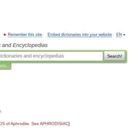
Remember this site
Embed dictionaries into your website
EN
s and Encyclopedias
Search!
ions
n
.
OS
of
Aphrodite
.
See
APHRODISIAC
]