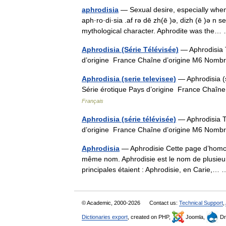
aphrodisia
— Sexual desire, especially when e
aph·ro·di·sia .af rə dē zh(ē )ə, dizh (ē )ə n s
mythological character. Aphrodite was th
Aphrodisia (Série Télévisée)
— Aphrodisia T
d’origine France Chaîne d’origine M6 Nom
Aphrodisia (serie televisee)
— Aphrodisia (s
Série érotique Pays d’origine France Chaî
Français
Aphrodisia (série télévisée)
— Aphrodisia T
d’origine France Chaîne d’origine M6 Nom
Aphrodisia
— Aphrodisie Cette page d’homonym
même nom. Aphrodisie est le nom de plusieur
principales étaient : Aphrodisie, en Carie,
© Academic, 2000-2026
Contact us:
Technical Support
,
Dictionaries export
, created on PHP,
Joomla,
Dr