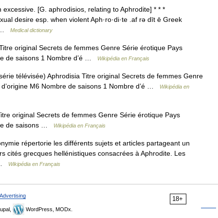
xcessive. [G. aphrodisios, relating to Aphrodite] * * *
exual desire esp. when violent Aph·ro·di·te .af rə dīt ē Greek
e… …
Medical dictionary
itre original Secrets de femmes Genre Série érotique Pays
bre de saisons 1 Nombre d’é …
Wikipédia en Français
érie télévisée) Aphrodisia Titre original Secrets de femmes Genre
ne d’origine M6 Nombre de saisons 1 Nombre d’é …
Wikipédia en
itre original Secrets de femmes Genre Série érotique Pays
bre de saisons …
Wikipédia en Français
ie répertorie les différents sujets et articles partageant un
s cités grecques hellénistiques consacrées à Aphrodite. Les
… …
Wikipédia en Français
Advertising
18+
upal,
WordPress, MODx.