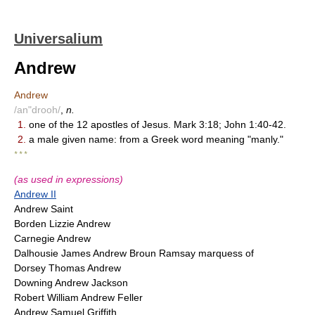
Universalium
Andrew
Andrew
/an"drooh/
,
n.
1.
one of the 12 apostles of Jesus. Mark 3:18; John 1:40-42.
2.
a male given name: from a Greek word meaning "manly."
* * *
(as used in expressions)
Andrew II
Andrew Saint
Borden Lizzie Andrew
Carnegie Andrew
Dalhousie James Andrew Broun Ramsay marquess of
Dorsey Thomas Andrew
Downing Andrew Jackson
Robert William Andrew Feller
Andrew Samuel Griffith