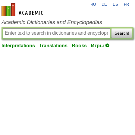
RU
DE
ES
FR
en-academic.com
Academic Dictionaries and Encyclopedias
Search!
Interpretations
Translations
Books
Игры ⚽