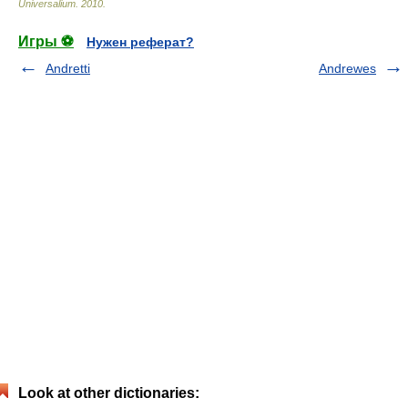
Universalium
.
2010
.
Игры ⚽
Нужен реферат?
Andretti
Andrewes
Look at other dictionaries: