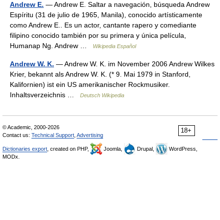
Andrew E.
— Andrew E. Saltar a navegación, búsqueda Andrew
Espíritu (31 de julio de 1965, Manila), conocido artísticamente
como Andrew E.. Es un actor, cantante rapero y comediante
filipino conocido también por su primera y única película,
Humanap Ng. Andrew …
Wikipedia Español
Andrew W. K.
— Andrew W. K. im November 2006 Andrew Wilkes
Krier, bekannt als Andrew W. K. (* 9. Mai 1979 in Stanford,
Kalifornien) ist ein US amerikanischer Rockmusiker.
Inhaltsverzeichnis …
Deutsch Wikipedia
© Academic, 2000-2026
18+
Contact us:
Technical Support
,
Advertising
Dictionaries export
, created on PHP,
Joomla,
Drupal,
WordPress,
MODx.