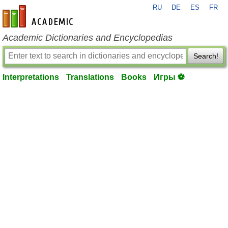
RU
DE
ES
FR
en-academic.com
Academic Dictionaries and Encyclopedias
Search!
Interpretations
Translations
Books
Игры ⚽