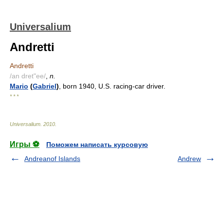
Universalium
Andretti
Andretti
/an dret"ee/
,
n.
Mario
(
Gabriel
)
, born 1940, U.S. racing-car driver.
* * *
Universalium
.
2010
.
Игры ⚽
Поможем написать курсовую
Andreanof Islands
Andrew