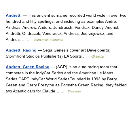
Andretti
— This ancient surname recorded world wide in over two
hundred and fifty spellings, and including as examples Andre,
Aindrias, Andrew, Anders, Jendrusch, Vondrak, Dandy, Andriol,
Andretti, Ondracek, Vondraeck, Andress, Jedrzejewicz, and
Andriuis,… …
Surnames reference
Andretti Racing
— Sega Genesis cover art Developer(s)
Stormfront Studios Publisher(s) EA Sports …
Wikipedia
Andretti Green Racing
— (AGR) is an auto racing team that
competes in the IndyCar Series and the American Le Mans
Series.CART IndyCar World SeriesFounded in 1993 by Barry
Green and Gerry Forsythe as Forsythe Green Racing, they fielded
two Atlantic cars for Claude… …
Wikipedia