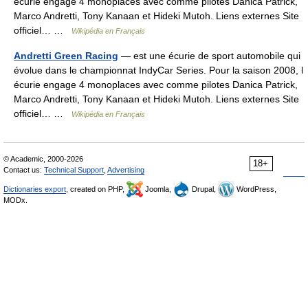
écurie engage 4 monoplaces avec comme pilotes Danica Patrick,
Marco Andretti, Tony Kanaan et Hideki Mutoh. Liens externes Site
officiel… …
Wikipédia en Français
Andretti Green Racing
— est une écurie de sport automobile qui
évolue dans le championnat IndyCar Series. Pour la saison 2008, l
écurie engage 4 monoplaces avec comme pilotes Danica Patrick,
Marco Andretti, Tony Kanaan et Hideki Mutoh. Liens externes Site
officiel… …
Wikipédia en Français
© Academic, 2000-2026
18+
Contact us:
Technical Support
,
Advertising
Dictionaries export
, created on PHP,
Joomla,
Drupal,
WordPress,
MODx.