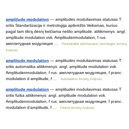
amplitude modulation
— amplitudės moduliavimas statusas T
sritis Standartizacija ir metrologija apibrėžtis Veiksmas, kuriuo
pagal tam tikrą dėsnį keičiama nešlio amplitudė. atitikmenys: angl.
amplitude modulation vok. Amplitudenmodulation, f rus.
амплитудная модуляция …
Penkiakalbis aiškinamasis metrologijos terminų
žodynas
amplitude modulation
— amplitudės moduliavimas statusas T
sritis automatika atitikmenys: angl. amplitude modulation vok.
Amplitudenmodulation, f rus. амплитудная модуляция, f pranc.
modulation d amplitude, f …
Automatikos terminų žodynas
amplitude modulation
— amplitudės moduliavimas statusas T
sritis fizika atitikmenys: angl. amplitude modulation vok.
Amplitudenmodulation, f rus. амплитудная модуляция, f pranc.
modulation d’amplitude, f …
Fizikos terminų žodynas