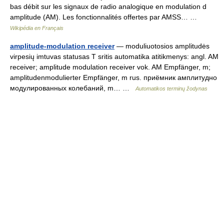
bas débit sur les signaux de radio analogique en modulation d
amplitude (AM). Les fonctionnalités offertes par AMSS… …
Wikipédia en Français
amplitude-modulation receiver
— moduliuotosios amplitudės
virpesių imtuvas statusas T sritis automatika atitikmenys: angl. AM
receiver; amplitude modulation receiver vok. AM Empfänger, m;
amplitudenmodulierter Empfänger, m rus. приёмник амплитудно
модулированных колебаний, m… …
Automatikos terminų žodynas