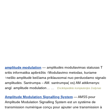
amplitude modulation
— amplitudės moduliavimas statusas T
sritis informatika apibrėžtis ↑Moduliavimo metodas, kuriame
↑nešlio amplitudė keičiama priklausomai nuo perduodamo signalo
amplitudės. Santrumpa – AM. santrumpa( os) AM atitikmenys:
angl. amplitude modulation… …
Enciklopedinis kompiuterijos žodynas
Amplitude Modulation Signalling System
— AMSS pour
Amplitude Modulation Signalling System est un système de
transmission numérique conçu pour ajouter une transmission à