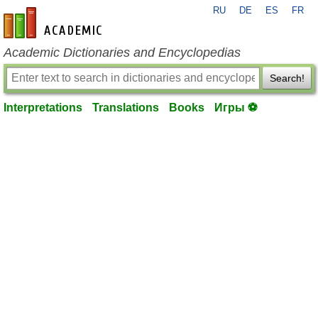
RU
DE
ES
FR
en-academic.com
Academic Dictionaries and Encyclopedias
Search!
Interpretations
Translations
Books
Игры ⚽