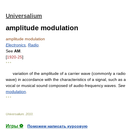
Universalium
amplitude modulation
amplitude modulation
Electronics
,
Radio
.
See
AM
.
[
1920-25
]
* * *
variation of the amplitude of a carrier wave (commonly a radio
wave) in accordance with the characteristics of a signal, such as a
vocal or musical sound composed of audio-frequency waves.
See
modulation
.
* * *
Universalium
.
2010
.
Игры ⚽
Поможем написать курсовую