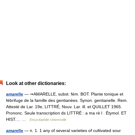
Look at other dictionaries:
amarelle
— ⇒AMARELLE, subst. fém. BOT. Plante tonique et
fébrifuge de la famille des gentianées. Synon. gentianelle. Rem.
Attesté de Lar. 19e, LITTRÉ, Nouv. Lar. ill. et QUILLET 1965.
Prononc. Seule transcription ds LITTRÉ : a ma rè l . Étymol. ET
HIST.… …
Encyclopédie Universelle
amarelle
— n. 1. 1 any of several varieties of cultivated sour