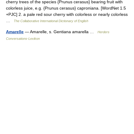
cherry trees of the species {Prunus cerasus} bearing fruit with
colorless juice, e.g. {Prunus cerasus} caproniana. [WordNet 1.5
+PJC] 2. a pale red sour cherry with colorless or nearly colorless
…
The Collaborative International Dictionary of English
Amarelle
— Amarelle, s. Gentiana amarella …
Herders
Conversations-Lexikon