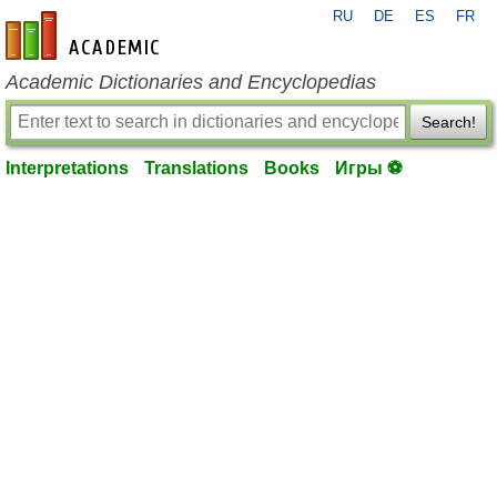
RU
DE
ES
FR
en-academic.com
Academic Dictionaries and Encyclopedias
Search!
Interpretations
Translations
Books
Игры ⚽