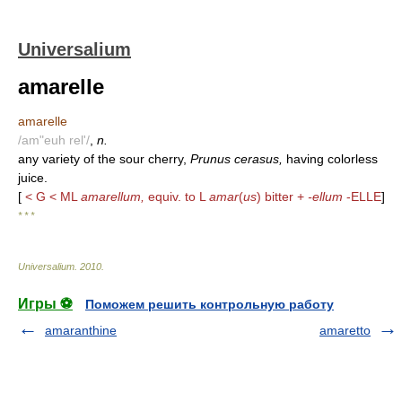
Universalium
amarelle
amarelle
/am"euh rel'/
,
n.
any variety of the sour cherry,
Prunus cerasus,
having colorless
juice.
[
< G < ML
amarellum,
equiv. to L
amar
(
us
) bitter +
-ellum
-ELLE
]
* * *
Universalium
.
2010
.
Игры ⚽
Поможем решить контрольную работу
amaranthine
amaretto