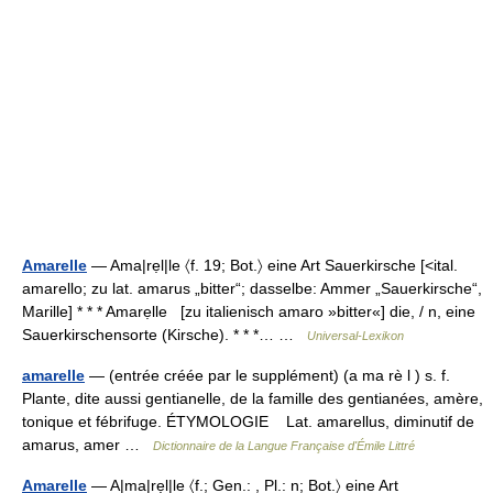
Amarelle
— Ama|rẹl|le 〈f. 19; Bot.〉 eine Art Sauerkirsche [<ital.
amarello; zu lat. amarus „bitter“; dasselbe: Ammer „Sauerkirsche“,
Marille] * * * Amarẹlle [zu italienisch amaro »bitter«] die, / n, eine
Sauerkirschensorte (Kirsche). * * *… …
Universal-Lexikon
amarelle
— (entrée créée par le supplément) (a ma rè l ) s. f.
Plante, dite aussi gentianelle, de la famille des gentianées, amère,
tonique et fébrifuge. ÉTYMOLOGIE Lat. amarellus, diminutif de
amarus, amer …
Dictionnaire de la Langue Française d'Émile Littré
Amarelle
— A|ma|rẹl|le 〈f.; Gen.: , Pl.: n; Bot.〉 eine Art