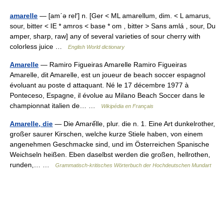
amarelle
— [am΄ə rel′] n. [Ger < ML amarellum, dim. < L amarus,
sour, bitter < IE * amros < base * om , bitter > Sans amlá , sour, Du
amper, sharp, raw] any of several varieties of sour cherry with
colorless juice …
English World dictionary
Amarelle
— Ramiro Figueiras Amarelle Ramiro Figueiras
Amarelle, dit Amarelle, est un joueur de beach soccer espagnol
évoluant au poste d attaquant. Né le 17 décembre 1977 à
Ponteceso, Espagne, il évolue au Milano Beach Soccer dans le
championnat italien de… …
Wikipédia en Français
Amarelle, die
— Die Amarếlle, plur. die n. 1. Eine Art dunkelrother,
großer saurer Kirschen, welche kurze Stiele haben, von einem
angenehmen Geschmacke sind, und im Österreichen Spanische
Weichseln heißen. Eben daselbst werden die großen, hellrothen,
runden,… …
Grammatisch-kritisches Wörterbuch der Hochdeutschen Mundart