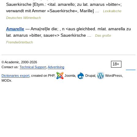
Sauerkirsche [Etym.: <ital. amarello; zu lat. amarus »bitter«;
verwandt mit Ammer »Sauerkirsche«, Marille] …
Lexikalische
Deutsches Wörterbuch
Amarelle
— Ama|rel|le die; , n <aus gleichbed. mlat. amarella zu
lat. amarus »bitter, sauer«> Sauerkirsche …
Das große
Fremdwörterbuch
© Academic, 2000-2026
18+
Contact us:
Technical Support
,
Advertising
Dictionaries export
, created on PHP,
Joomla,
Drupal,
WordPress,
MODx.