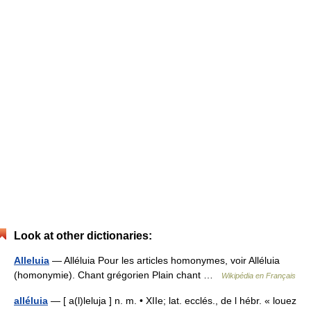
Look at other dictionaries:
Alleluia
— Alléluia Pour les articles homonymes, voir Alléluia
(homonymie). Chant grégorien Plain chant …
Wikipédia en Français
alléluia
— [ a(l)leluja ] n. m. • XIIe; lat. ecclés., de l hébr. « louez