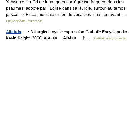
Yahweh » 1 ♦ Cri de louange et d allégresse fréquent dans les
psaumes, adopté par l Église dans sa liturgie, surtout au temps
pascal. ♢ Pièce musicale ornée de vocalises, chantée avant …
Encyclopédie Universelle
Alleluia
— • A liturgical mystic expression Catholic Encyclopedia.
Kevin Knight. 2006. Alleluia Alleluia † …
Catholic encyclopedia