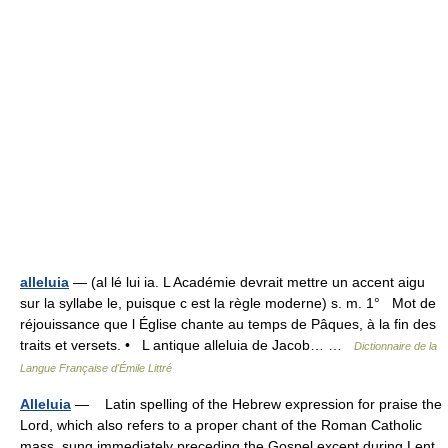
alleluia
— (al lé lui ia. L Académie devrait mettre un accent aigu
sur la syllabe le, puisque c est la règle moderne) s. m. 1° Mot de
réjouissance que l Église chante au temps de Pâques, à la fin des
traits et versets. • L antique alleluia de Jacob… …
Dictionnaire de la
Langue Française d'Émile Littré
Alleluia
— Latin spelling of the Hebrew expression for praise the
Lord, which also refers to a proper chant of the Roman Catholic
mass, sung immediately preceding the Gospel except during Lent.