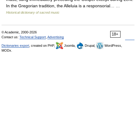
In the Gregorian tradition, the Alleluia is a responsorial… …
Historical dictionary of sacred music
© Academic, 2000-2026
18+
Contact us:
Technical Support
,
Advertising
Dictionaries export
, created on PHP,
Joomla,
Drupal,
WordPress,
MODx.