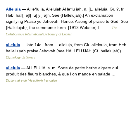
Alleluia
— Al le*lu ia, Alleluiah Al le*lu iah, n. [L. alleluia, Gr. ?, fr.
Heb. hall[=e]l[=u] y[=a]h. See {Hallelujah}.] An exclamation
signifying Praise ye Jehovah. Hence: A song of praise to God. See
{Hallelujah}, the commoner form. [1913 Webster] I… …
The
Collaborative International Dictionary of English
alleluia
— late 14c., from L. alleluja, from Gk. allelouia, from Heb.
hallelu yah praise Jehovah (see HALLELUJAH (Cf. hallelujah)) …
Etymology dictionary
alleluia
— ALLELUIA. s. m. Sorte de petite herbe aigrete qui
produit des fleurs blanches, & que l on mange en salade …
Dictionnaire de l'Académie française