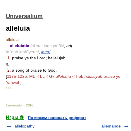
Universalium
alleluia
alleluia
—
alleluiatic
/al'euh looh yat"ik/
,
adj.
/al'euh looh"yeuh/
,
interj
.
1.
praise ye the Lord; hallelujah.
n.
2.
a song of praise to God.
[
1175-1225; ME < LL < Gk
allelouía
< Heb
halaluyah
praise ye
Yahweh
]
* * *
Universalium
.
2010
.
Игры ⚽
Поможем написать реферат
allelopathy
allemande