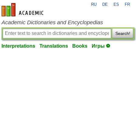
RU
DE
ES
FR
en-academic.com
Academic Dictionaries and Encyclopedias
Search!
Interpretations
Translations
Books
Игры ⚽