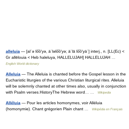
alleluia
— [al΄ə lo͞o′yə, ä΄ləlo͞o′yə; ä΄lā lo͞o′yä΄] interj., n. [LL(Ec) <
Gr allēlouia < Heb haleluya, HALLELUJAH] HALLELUJAH …
English World dictionary
Alleluia
— The Alleluia is chanted before the Gospel lesson in the
Eucharistic liturgies of the various Christian liturgical rites. Alleluia
will be solemnly chanted at other times also, usually in conjunction
with Psalm verses.HistoryThe Hebrew word… …
Wikipedia
Alléluia
— Pour les articles homonymes, voir Alléluia
(homonymie). Chant grégorien Plain chant …
Wikipédia en Français