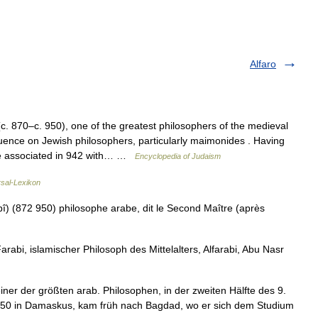
Alfaro
. 870–c. 950), one of the greatest philosophers of the medieval
fluence on Jewish philosophers, particularly maimonides . Having
ame associated in 942 with… …
Encyclopedia of Judaism
rsal-Lexikon
î) (872 950) philosophe arabe, dit le Second Maître (après
i, islamischer Philosoph des Mittelalters, Alfarabi, Abu Nasr
er der größten arab. Philosophen, in der zweiten Hälfte des 9.
. 950 in Damaskus, kam früh nach Bagdad, wo er sich dem Studium