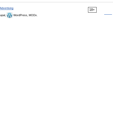
Advertising
18+
upal,
WordPress, MODx.