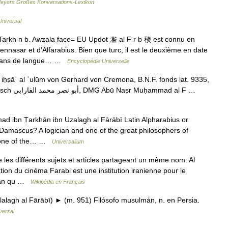
eyers Großes Konversations-Lexikon
Universal
kh n b. Awzala face= EU Updot 濫 al F r b 稜 est connu en
nasar et d’Alfarabius. Bien que turc, il est le deuxième en date
ulmans de langue… …
Encyclopédie Universelle
iḥṣāʾ al ʿulūm von Gerhard von Cremona, B.N.F. fonds lat. 9335,
13. Jh. Abu Nasr Muhammad al Farabi (arabisch ‏أبو نصر محمد الفارابي‎, DMG Abū Naṣr Muḥammad al F …
 ibn Ṭarkhān ibn Uzalagh al Fārābī Latin Alpharabius or
Damascus? A logician and one of the great philosophers of
f one of the… …
Universalium
es différents sujets et articles partageant un même nom. Al
ion du cinéma Farabi est une institution iranienne pour le
Iran qu …
Wikipédia en Français
agh al Fārābī) ► (m. 951) Filósofo musulmán, n. en Persia.
versal