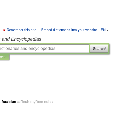
Remember this site
Embed dictionaries into your website
EN
s and Encyclopedias
Search!
ions
lfarabius
/
al
'
feuh
ray
"
bee
euhs
/
.