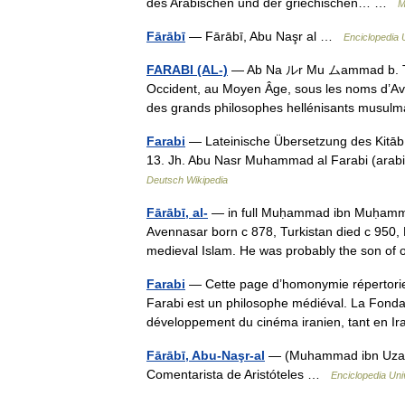
des Arabischen und der griechischen… …
M
Fārābī
— Fārābī, Abu Naşr al …
Enciclopedia 
FARABI (AL-)
— Ab Na ルr Mu ムammad b. Tar
Occident, au Moyen Âge, sous les noms d’Aven
des grands philosophes hellénisants mus
Farabi
— Lateinische Übersetzung des Kitāb 
Deutsch Wikipedia
Fārābī, al-
— in full Muḥammad ibn Muḥammad
Avennasar born с 878, Turkistan died с 950, 
medieval Islam. He was probably the son o
Farabi
— Cette page d’homonymie répertorie l
Farabi est un philosophe médiéval. La Fondat
développement du cinéma iranien, tant en 
Fārābī, Abu-Naşr-al
— (Muhammad ibn Uzalal
Comentarista de Aristóteles …
Enciclopedia Uni