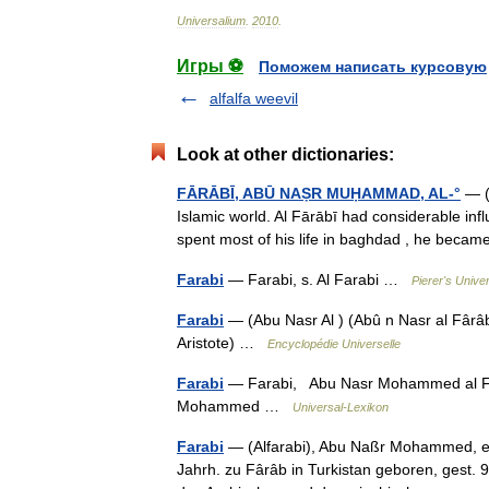
Universalium
.
2010
.
Игры ⚽
Поможем написать курсовую
alfalfa weevil
Look at other dictionaries:
FĀRĀBĪ, ABŪ NAṢR MUḤAMMAD, AL-°
— (c
Islamic world. Al Fārābī had considerable in
spent most of his life in baghdad , he bec
Farabi
— Farabi, s. Al Farabi …
Pierer's Unive
Farabi
— (Abu Nasr Al ) (Abû n Nasr al Fârâb
Aristote) …
Encyclopédie Universelle
Farabi
— Farabi, Abu Nasr Mohammed al Farab
Mohammed …
Universal-Lexikon
Farabi
— (Alfarabi), Abu Naßr Mohammed, ein
Jahrh. zu Fârâb in Turkistan geboren, gest