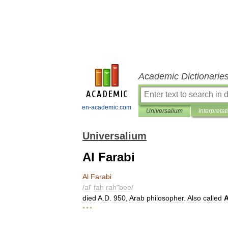
Academic Dictionarie
en-academic.com
Universalium
Interpretat
Universalium
Al Farabi
Al
Farabi
/
al
'
fah
rah
"
bee
/
died
A
.
D
.
950
,
Arab
philosopher
.
Also
called
A
* * *