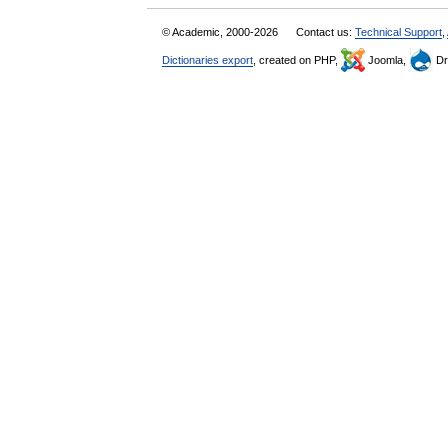
© Academic, 2000-2026
Contact us:
Technical Support
,
Dictionaries export
, created on PHP,
Joomla,
Dr