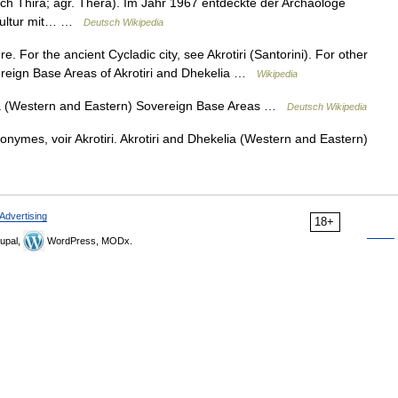
uch Thira; agr. Thēra). Im Jahr 1967 entdeckte der Archäologe
nkultur mit… …
Deutsch Wikipedia
re. For the ancient Cycladic city, see Akrotiri (Santorini). For other
vereign Base Areas of Akrotiri and Dhekelia …
Wikipedia
ia (Western and Eastern) Sovereign Base Areas …
Deutsch Wikipedia
nymes, voir Akrotiri. Akrotiri and Dhekelia (Western and Eastern)
Advertising
18+
upal,
WordPress, MODx.