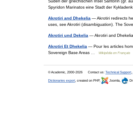
Süden der griechischen Insel Santorin (gr. a
Spyridon Marinatos eine Stadt der Kyklade
Akrotiri and Dhekelia
— Akrotiri redirects he
uses, see Akrotiri (disambiguation). The So
Akrotiri und Dekelia
— Akrotiri and Dhekel
Akrotiri Et Dhekelia
— Pour les articles homo
Sovereign Base Areas …
Wikipédia en Français
© Academic, 2000-2026
Contact us:
Technical Support
,
Dictionaries export
, created on PHP,
Joomla,
Dr