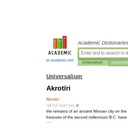
Academic Dictionarie
en-academic.com
Universalium
Interpretat
Universalium
Akrotíri
Akrotíri
/
ak
'
roh
tear
"
ee
/
,
n
.
the
remains
of
an
ancient
Minoan
city
on
the
frescoes
of
the
second
millennium
B
.
C
.
have
* * *