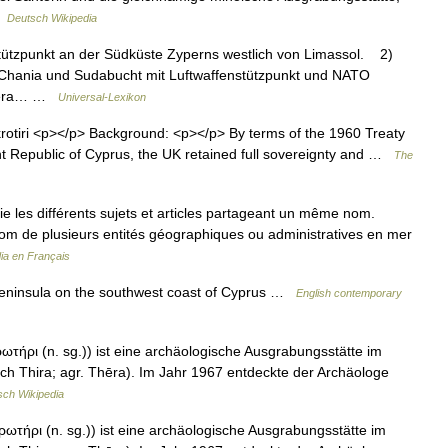
 …
Deutsch Wikipedia
stützpunkt an der Südküste Zyperns westlich von Limassol. 2)
 Chania und Sudabucht mit Luftwaffenstützpunkt und NATO
Thera… …
Universal-Lexikon
rotiri <p></p> Background: <p></p> By terms of the 1960 Treaty
nt Republic of Cyprus, the UK retained full sovereignty and …
The
 les différents sujets et articles partageant un même nom.
 nom de plusieurs entités géographiques ou administratives en mer
ia en Français
peninsula on the southwest coast of Cyprus …
English contemporary
ρωτήρι (n. sg.)) ist eine archäologische Ausgrabungsstätte im
uch Thira; agr. Thēra). Im Jahr 1967 entdeckte der Archäologe
sch Wikipedia
ρωτήρι (n. sg.)) ist eine archäologische Ausgrabungsstätte im