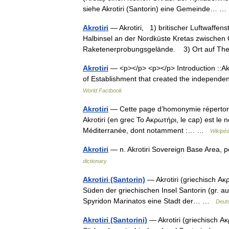
siehe Akrotiri (Santorin) eine Gemeinde…
Akrotiri
— Akrotiri, 1) britischer Luftwaffen
Halbinsel an der Nordküste Kretas zwischen
Raketenerprobungsgelände. 3) Ort auf 
Akrotiri
— <p></p> <p></p> Introduction ::Ak
of Establishment that created the independe
World Factbook
Akrotiri
— Cette page d’homonymie répertorie
Akrotiri (en grec Το Ακρωτήρι, le cap) est le
Méditerranée, dont notamment :… …
Wikipéd
Akrotiri
— n. Akrotiri Sovereign Base Area, 
dictionary
Akrotiri (Santorin)
— Akrotiri (griechisch Ακ
Süden der griechischen Insel Santorin (gr. a
Spyridon Marinatos eine Stadt der… …
Deut
Akrotiri (Santorini)
— Akrotiri (griechisch Ακ