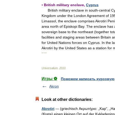
▪
British
military
enclave
,
Cyprus
British
military
enclave
in
south
-
central
Cy
Kingdom
under
the
London
Agreement
of
19
Limassol
,
the
enclave
comprises
Akrotiri
Peni
area
north
of
Episkopi
Bay
.
The
enclave
has
sovereign
base
to
the
northeast
(
together
tot
facilities
and
staging
areas
between
Britain
a
for
United
Nations
forces
on
Cyprus
.
In
the
la
Akrotiri
by
the
United
States
as
a
station
for
m
* * *
Universalium
.
2010
.
Игры ⚽
Поможем написать курсовую
Akron
Look at other dictionaries:
Akrotiri
— (griechisch Ακρωτήριο: „Kap“, „Halb
(Kreta) einen kleinen Ort auf der Kykladenin