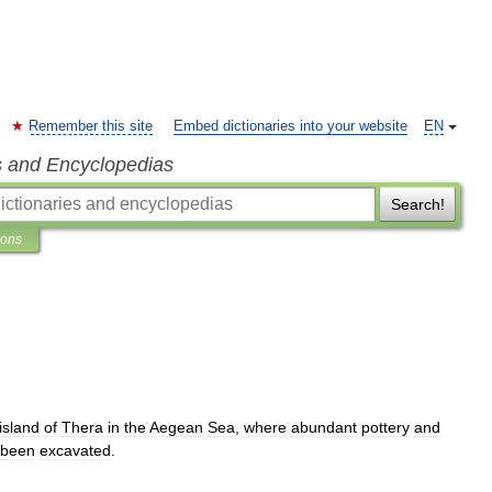
Remember this site
Embed dictionaries into your website
EN
s and Encyclopedias
Search!
ions
island
of
Thera
in
the
Aegean
Sea
,
where
abundant
pottery
and
been
excavated
.