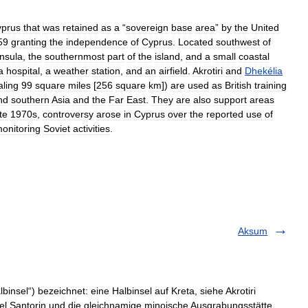
prus
that
was
retained
as
a
“
sovereign
base
area
”
by
the
United
59
granting
the
independence
of
Cyprus
.
Located
southwest
of
nsula
,
the
southernmost
part
of
the
island
,
and
a
small
coastal
a
hospital
,
a
weather
station
,
and
an
airfield
.
Akrotiri
and
Dhekélia
aling
99
square
miles
[
256
square
km
])
are
used
as
British
training
nd
southern
Asia
and
the
Far
East
.
They
are
also
support
areas
te
1970s
,
controversy
arose
in
Cyprus
over
the
reported
use
of
onitoring
Soviet
activities
.
Aksum
insel“) bezeichnet: eine Halbinsel auf Kreta, siehe Akrotiri
sel Santorin und die gleichnamige minoische Ausgrabungsstätte,