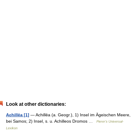
Look at other dictionaries:
Achillēa [1]
— Achillēa (a. Geogr.), 1) Insel im Ägeischen Meere,
bei Samos; 2) Insel, s. u. Achilleos Dromos …
Pierer's Universal-
Lexikon