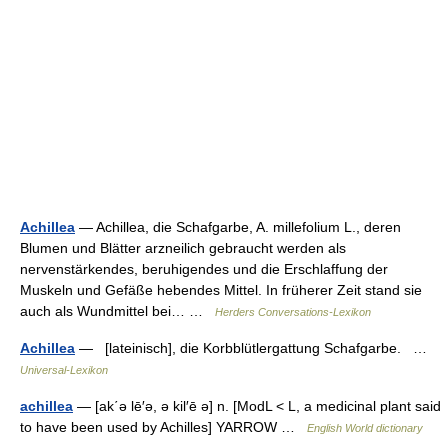
Achillea
— Achillea, die Schafgarbe, A. millefolium L., deren
Blumen und Blätter arzneilich gebraucht werden als
nervenstärkendes, beruhigendes und die Erschlaffung der
Muskeln und Gefäße hebendes Mittel. In früherer Zeit stand sie
auch als Wundmittel bei… …
Herders Conversations-Lexikon
Achillea
— [lateinisch], die Korbblütlergattung Schafgarbe. …
Universal-Lexikon
achillea
— [ak΄ə lē′ə, ə kil′ē ə] n. [ModL < L, a medicinal plant said
to have been used by Achilles] YARROW …
English World dictionary