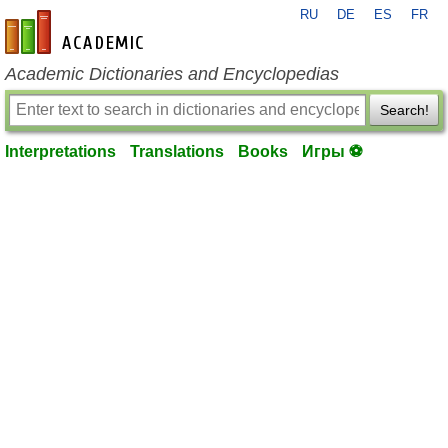
RU
DE
ES
FR
en-academic.com
Academic Dictionaries and Encyclopedias
Search!
Interpretations
Translations
Books
Игры ⚽