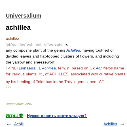
Universalium
achillea
achillea
/ak'euh lee"euh, euh kil"ee euh/
,
n.
any composite plant of the genus
Achillea
,
having toothed or
divided leaves and flat-topped clusters of flowers, and including
the yarrow and sneezewort.
[
< NL (
Linnaeus
), L
Achillea
,
fem. n. based on Gk
Ach
ílleios
name
for various plants, lit., of ACHILLES, associated with curative plants
2
by his healing of Telephus in the Troy legends; see -A
]
* * *
Universalium
.
2010
.
Игры ⚽
Нужно решить контрольную?
Achill
Achilles