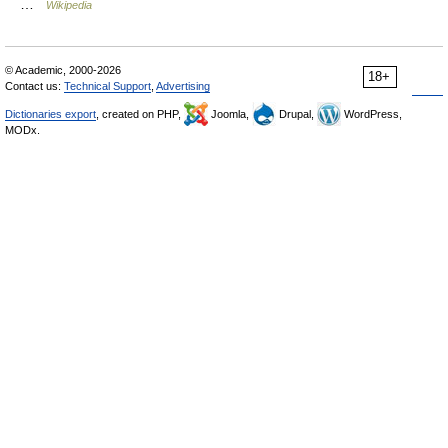
…
Wikipedia
© Academic, 2000-2026
18+
Contact us:
Technical Support
,
Advertising
Dictionaries export
, created on PHP,
Joomla,
Drupal,
WordPress,
MODx.