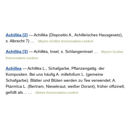
Achillēa [2]
— Achillēa (Dispositio A., Achilleïsches Hausgesetz),
s. Albrecht 7) …
Meyers Großes Konversations-Lexikon
Achillēa [3]
— Achillēa, Insel, s. Schlangeninsel …
Meyers Großes
Konversations-Lexikon
Achillea
— Achillēa L., Schafgarbe, Pflanzengattg. der
Kompositen. Bei uns häufig A. millefolĭum L. (gemeine
Schafgarbe), Blätter und Blüten werden zu Tee verwendet; A.
Ptarmĭca L. (Bertram, Niesekraut, weißer Dorant), früher offizinell,
gefüllt als… …
Kleines Konversations-Lexikon