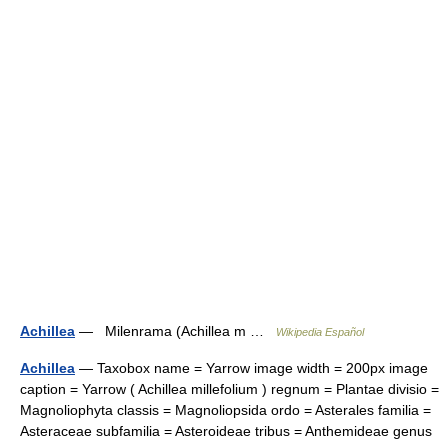
Achillea
— Milenrama (Achillea m …
Wikipedia Español
Achillea
— Taxobox name = Yarrow image width = 200px image
caption = Yarrow ( Achillea millefolium ) regnum = Plantae divisio =
Magnoliophyta classis = Magnoliopsida ordo = Asterales familia =
Asteraceae subfamilia = Asteroideae tribus = Anthemideae genus