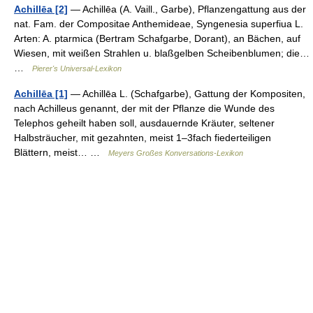
Achillēa [2]
— Achillēa (A. Vaill., Garbe), Pflanzengattung aus der
nat. Fam. der Compositae Anthemideae, Syngenesia superfiua L.
Arten: A. ptarmica (Bertram Schafgarbe, Dorant), an Bächen, auf
Wiesen, mit weißen Strahlen u. blaßgelben Scheibenblumen; die…
…
Pierer's Universal-Lexikon
Achillēa [1]
— Achillēa L. (Schafgarbe), Gattung der Kompositen,
nach Achilleus genannt, der mit der Pflanze die Wunde des
Telephos geheilt haben soll, ausdauernde Kräuter, seltener
Halbsträucher, mit gezahnten, meist 1–3fach fiederteiligen
Blättern, meist… …
Meyers Großes Konversations-Lexikon