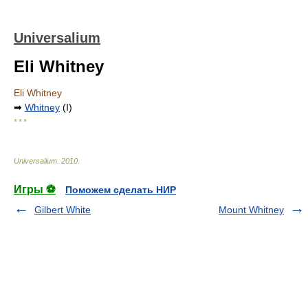
Universalium
Eli Whitney
Eli Whitney
➡
Whitney
(I)
* * *
Universalium
.
2010
.
Игры ⚽
Поможем сделать НИР
Gilbert White
Mount Whitney