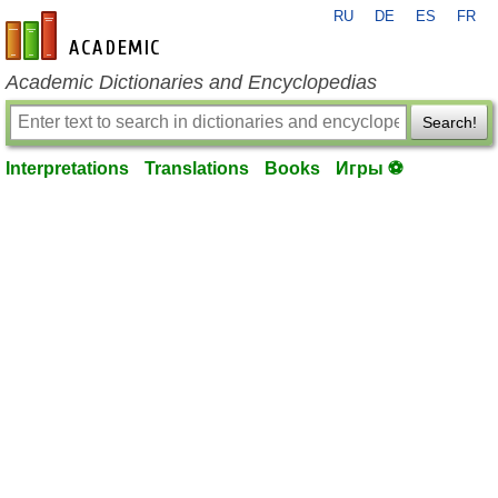
RU
DE
ES
FR
en-academic.com
Academic Dictionaries and Encyclopedias
Search!
Interpretations
Translations
Books
Игры ⚽