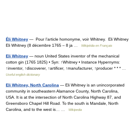
Éli Whitney
— Pour l’article homonyme, voir Whitney. Eli Whitney
Eli Whitney (8 décembre 1765 – 8 ja …
Wikipédia en Français
Eli Whitney
— noun United States inventor of the mechanical
cotton gin (1765 1825) • Syn: ↑Whitney • Instance Hypernyms:
↑inventor, ↑discoverer, ↑artificer, ↑manufacturer, ↑producer * * * …
Useful english dictionary
Eli Whitney, North Carolina
— Eli Whitney is an unincorporated
community in southeastern Alamance County, North Carolina,
USA. It is at the intersection of North Carolina Highway 87, and
Greensboro Chapel Hill Road. To the south is Mandale, North
Carolina, and to the west is… …
Wikipedia