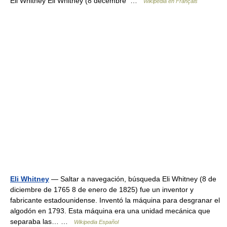
Eli Whitney Eli Whitney (8 décembre …
Wikipédia en Français
Eli Whitney
— Saltar a navegación, búsqueda Eli Whitney (8 de
diciembre de 1765 8 de enero de 1825) fue un inventor y
fabricante estadounidense. Inventó la máquina para desgranar el
algodón en 1793. Esta máquina era una unidad mecánica que
separaba las… …
Wikipedia Español