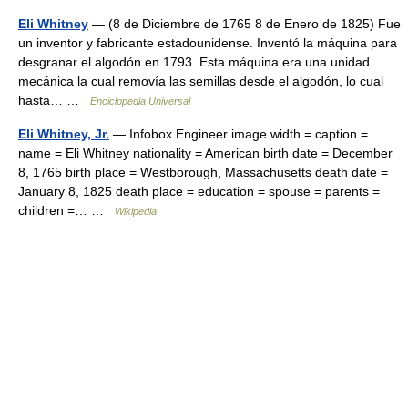
Eli Whitney
— (8 de Diciembre de 1765 8 de Enero de 1825) Fue
un inventor y fabricante estadounidense. Inventó la máquina para
desgranar el algodón en 1793. Esta máquina era una unidad
mecánica la cual removía las semillas desde el algodón, lo cual
hasta… …
Enciclopedia Universal
Eli Whitney, Jr.
— Infobox Engineer image width = caption =
name = Eli Whitney nationality = American birth date = December
8, 1765 birth place = Westborough, Massachusetts death date =
January 8, 1825 death place = education = spouse = parents =
children =… …
Wikipedia