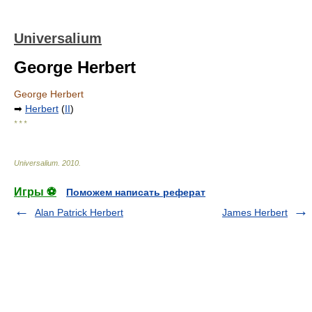
Universalium
George Herbert
George Herbert
➡
Herbert
(
II
)
* * *
Universalium
.
2010
.
Игры ⚽
Поможем написать реферат
Alan Patrick Herbert
James Herbert