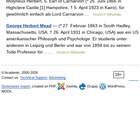
Molyneux Herbert, 5. Earl of Carnarvon (* 26. Juni 1866 in
Highclere Castle,[1] Hampshire; † 5. April 1923 in Kairo), für
gewöhnlich einfach als Lord Carnarvon …
Deutsch Wikipedia
George Herbert Mead
— (* 27. Februar 1863 in South Hadley,
Massachusetts, USA; † 26. April 1931 in Chicago, USA) war ein US
amerikanischer Philosoph und Psychologe. Er studierte unter
anderem in Leipzig und Berlin und war von 1894 bis zu seinem
Tode Professor für… …
Deutsch Wikipedia
© Academic, 2000-2026
18+
Contact us:
Technical Support
,
Advertising
Dictionaries export
, created on PHP,
Joomla,
Drupal,
WordPress,
MODx.