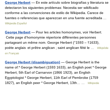
George Herbert
— En este artículo sobre biografías y literatura se
detectaron los siguientes problemas: Necesita ser wikificado
conforme a las convenciones de estilo de Wikipedia. Carece de
fuentes o referencias que aparezcan en una fuente acreditada …
Wikipedia Español
George Herbert
— Pour les articles homonymes, voir Herbert.
Cette page d’homonymie répertorie différentes personnes
partageant un même nom. George Herbert (°1593 – †1633),
poète anglais et prêtre anglican ; saint anglican fêté le …
Wikipédia
en Français
George Herbert (disambiguation)
— George Herbert is the
name of:* George Herbert (1593 1633), an English poet * George
Herbert, 5th Earl of Carnarvon (1866 1923), an English
Egyptologist * George Herbert, 11th Earl of Pembroke (1759
1827), an English peer * George Herbert, 13th… …
Wikipedia