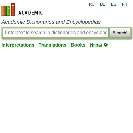
RU
DE
ES
FR
en-academic.com
Academic Dictionaries and Encyclopedias
Search!
Interpretations
Translations
Books
Игры ⚽