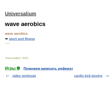
Universalium
wave aerobics
wave aerobics
➡
sport and fitness
* * *
Universalium
.
2010
.
Игры ⚽
Поможем написать реферат
video workouts
cardio kick-boxing