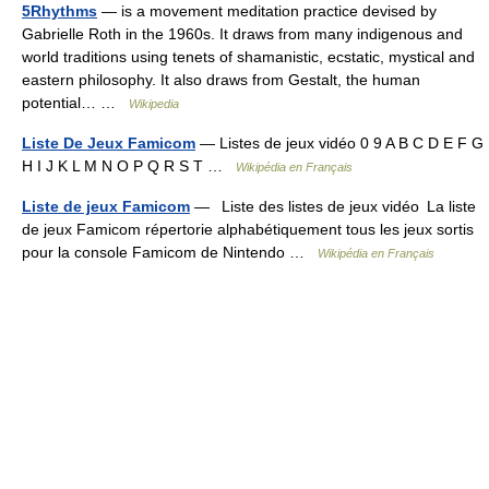
5Rhythms
— is a movement meditation practice devised by
Gabrielle Roth in the 1960s. It draws from many indigenous and
world traditions using tenets of shamanistic, ecstatic, mystical and
eastern philosophy. It also draws from Gestalt, the human
potential… …
Wikipedia
Liste De Jeux Famicom
— Listes de jeux vidéo 0 9 A B C D E F G
H I J K L M N O P Q R S T …
Wikipédia en Français
Liste de jeux Famicom
— Liste des listes de jeux vidéo La liste
de jeux Famicom répertorie alphabétiquement tous les jeux sortis
pour la console Famicom de Nintendo …
Wikipédia en Français