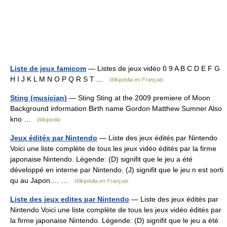
Liste de jeux famicom
— Listes de jeux vidéo 0 9 A B C D E F G
H I J K L M N O P Q R S T …
Wikipédia en Français
Sting (musician)
— Sting Sting at the 2009 premiere of Moon
Background information Birth name Gordon Matthew Sumner Also
kno …
Wikipedia
Jeux édités par Nintendo
— Liste des jeux édités par Nintendo
Voici une liste complète de tous les jeux vidéo édités par la firme
japonaise Nintendo. Légende: (D) signifit que le jeu a été
développé en interne par Nintendo. (J) signifit que le jeu n est sorti
qu au Japon.… …
Wikipédia en Français
Liste des jeux edites par Nintendo
— Liste des jeux édités par
Nintendo Voici une liste complète de tous les jeux vidéo édités par
la firme japonaise Nintendo. Légende: (D) signifit que le jeu a été