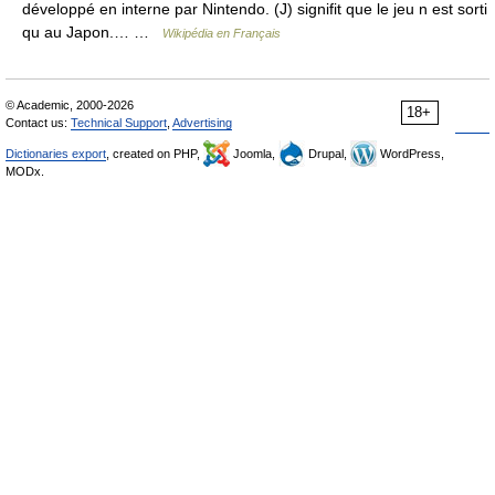
développé en interne par Nintendo. (J) signifit que le jeu n est sorti
qu au Japon.… …
Wikipédia en Français
© Academic, 2000-2026
18+
Contact us:
Technical Support
,
Advertising
Dictionaries export
, created on PHP,
Joomla,
Drupal,
WordPress,
MODx.