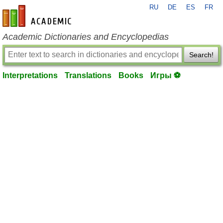
RU
DE
ES
FR
en-academic.com
Academic Dictionaries and Encyclopedias
Search!
Interpretations
Translations
Books
Игры ⚽