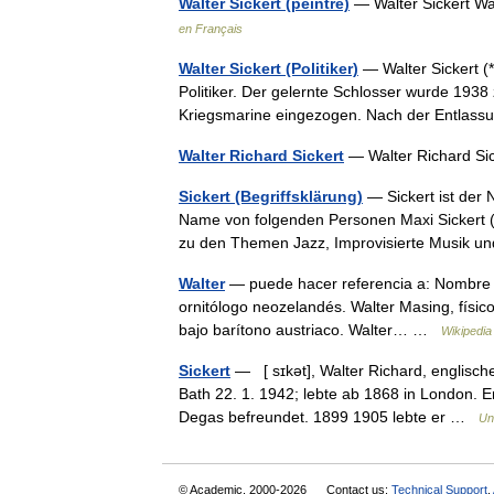
Walter Sickert (peintre)
— Walter Sickert W
en Français
Walter Sickert (Politiker)
— Walter Sickert (
Politiker. Der gelernte Schlosser wurde 193
Kriegsmarine eingezogen. Nach der Entlas
Walter Richard Sickert
— Walter Richard S
Sickert (Begriffsklärung)
— Sickert ist der 
Name von folgenden Personen Maxi Sickert (* 
zu den Themen Jazz, Improvisierte Musik 
Walter
— puede hacer referencia a: Nombre Wal
ornitólogo neozelandés. Walter Masing, físic
bajo barítono austriaco. Walter… …
Wikipedia
Sickert
— [ sɪkət], Walter Richard, englische
Bath 22. 1. 1942; lebte ab 1868 in London. E
Degas befreundet. 1899 1905 lebte er …
Un
© Academic, 2000-2026
Contact us:
Technical Support
,