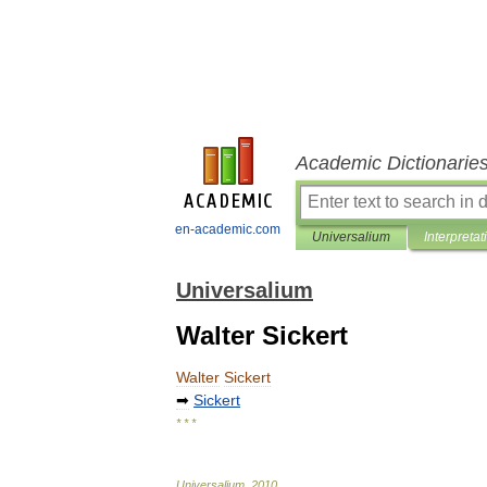
Academic Dictionarie
en-academic.com
Universalium
Interpretat
Universalium
Walter Sickert
Walter
Sickert
➡
Sickert
* * *
Universalium
.
2010
.