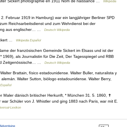
alter Sickert photographié en 1911 Nom de naissance …
Wikipédia
* 2. Februar 1919 in Hamburg) war ein langjähriger Berliner SPD
8 zum Reichsarbeitsdienst und zum Wehrdienst bei der
sung aus englischer… …
Deutsch Wikipedia
ickert …
Wikipedia Español
Name der französischen Gemeinde Sickert im Elsass und ist der
1969), als Journalistin für Die Zeit, Der Tagesspiegel und RBB
und Zeitgenössische… …
Deutsch Wikipedia
ter Brattain, físico estadounidense. Walter Buller, naturalista y
o alemán. Walter Sutton, biólogo estadounidense. Walter Berry,
 Español
r Maler dänisch britischer Herkunft, * München 31. 5. 1860, ✝
r war Schüler von J. Whistler und ging 1883 nach Paris, war mit E.
iversal-Lexikon
Advertising