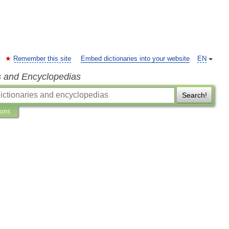
Remember this site
Embed dictionaries into your website
EN
s and Encyclopedias
Search!
ions