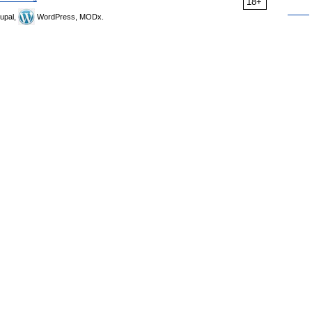
18+
upal,
WordPress, MODx.