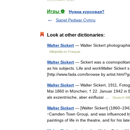
Игры ⚽
Нужна курсовая?
Sianel Pedwar Cymru
Look at other dictionaries:
Walter Sickert
— Walter Sickert photographi
Wikipédia en Français
Walter Sickert
— Sickert was a cosmopolitan
as his subjects. Life and workWalter Sickert 
[http://www.fada.com/browse by artist.htm
Walter Sickert
— Walter Sickert, 1911, Fotog
Mai 1860 in München; † 22. Januar 1942 in Ba
als exzentrische, aber einflussr …
Deutsch Wik
Walter Sickert
— [Walter Sickert] (1860–1942)
↑Camden Town Group, and was influenced by t
paintings of life in the theatre, and for his l