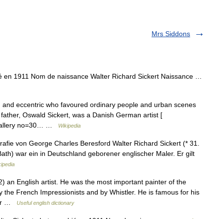
Mrs Siddons
é en 1911 Nom de naissance Walter Richard Sickert Naissance …
 and eccentric who favoured ordinary people and urban scenes
s father, Oswald Sickert, was a Danish German artist [
l?gallery no=30… …
Wikipedia
rafie von George Charles Beresford Walter Richard Sickert (* 31.
th) war ein in Deutschland geborener englischer Maler. Er gilt
ipedia
 an English artist. He was the most important painter of the
he French Impressionists and by Whistler. He is famous for his
ater …
Useful english dictionary