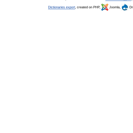
Dictionaries export
, created on PHP,
Joomla,
Dr