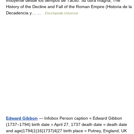
influyente desde los tiempos de Tácito. Su obra magna, The
History of the Decline and Fall of the Roman Empire (Historia de la
Decadencia y… …
Enciclopedia Universal
Edward Gibbon
— Infobox Person caption = Edward Gibbon
(1737–1794) birth date = April 27, 1737 death date = death date
and age|1794|1|16|1737|4|27 birth place = Putney, England, UK