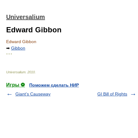
Universalium
Edward Gibbon
Edward Gibbon
➡
Gibbon
* * *
Universalium
.
2010
.
Игры ⚽
Поможем сделать НИР
Giant’s Causeway
GI Bill of Rights