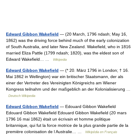
Edward Gibbon Wakefield
— (20 March, 1796 ndash; May 16,
1862) was the driving force behind much of the early colonization
of South Australia, and later New Zealand. Wakefield, who in 1816
married Eliza Pattle (1799 ndash; 1820), was the eldest son of
Edward Wakefield… …
Wikipedia
Edward Gibbon Wakefield
— (* 20. März 1796 in London; † 16.
Mai 1862 in Wellington) war ein britischer Staatsmann, der als
einer der Vertreter des Vereinigten Königreichs am Wiener
Kongress teilnahm und der maßgeblich an der Kolonialisierung …
Deutsch Wikipedia
Edward Gibbon Wakefield
— Edouard Gibbon Wakefield
Edouard Gibbon Wakefield Edouard Gibbon Wakefield (20 mars
1796 16 mai 1862) était un écrivain et homme politique
britannique, qui fut la force motrice de la plus grande partie de la
première colonisation de l Australie… …
Wikipédia en Français