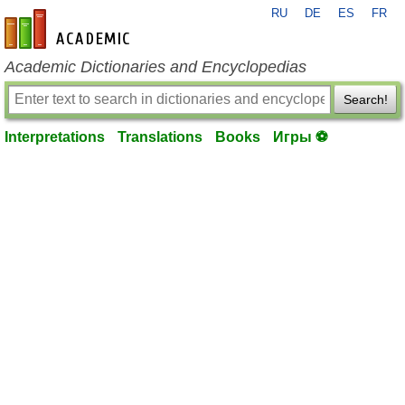
RU
DE
ES
FR
en-academic.com
Academic Dictionaries and Encyclopedias
Search!
Interpretations
Translations
Books
Игры ⚽