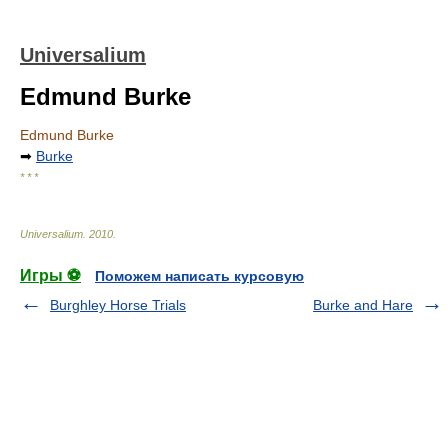
Universalium
Edmund Burke
Edmund Burke
➡
Burke
* * *
Universalium
.
2010
.
Игры ⚽
Поможем написать курсовую
Burghley Horse Trials
Burke and Hare