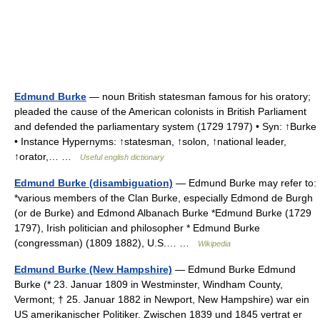
Edmund Burke
— noun British statesman famous for his oratory;
pleaded the cause of the American colonists in British Parliament
and defended the parliamentary system (1729 1797) • Syn: ↑Burke
• Instance Hypernyms: ↑statesman, ↑solon, ↑national leader,
↑orator,… …
Useful english dictionary
Edmund Burke (disambiguation)
— Edmund Burke may refer to:
*various members of the Clan Burke, especially Edmond de Burgh
(or de Burke) and Edmond Albanach Burke *Edmund Burke (1729
1797), Irish politician and philosopher * Edmund Burke
(congressman) (1809 1882), U.S.… …
Wikipedia
Edmund Burke (New Hampshire)
— Edmund Burke Edmund
Burke (* 23. Januar 1809 in Westminster, Windham County,
Vermont; † 25. Januar 1882 in Newport, New Hampshire) war ein
US amerikanischer Politiker. Zwischen 1839 und 1845 vertrat er