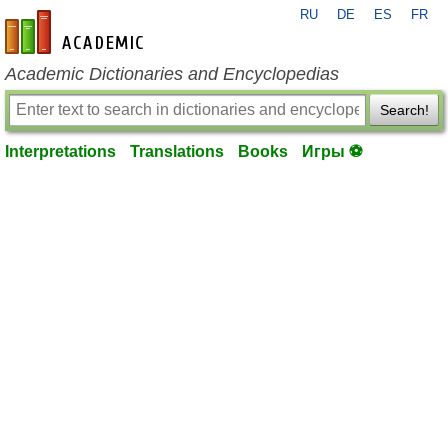
RU
DE
ES
FR
en-academic.com
Academic Dictionaries and Encyclopedias
Search!
Interpretations
Translations
Books
Игры ⚽