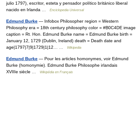
julio 1797), escritor, esteta y pensador político británico liberal
nacido en Irlanda …
Enciclopedia Universal
Edmund Burke
— Infobox Philosopher region = Western
Philosophy era = 18th century philosophy color = #B0C4DE image
caption = Rt. Hon. Edmund Burke name = Edmund Burke birth =
January 12, 1729 (Dublin, Ireland) death = Death date and
age|1797|7|9|1729|1|12… …
Wikipedia
Edmund Burke
— Pour les articles homonymes, voir Edmund
Burke (homonymie). Edmund Burke Philosophe irlandais
XVIIIe siècle …
Wikipédia en Français