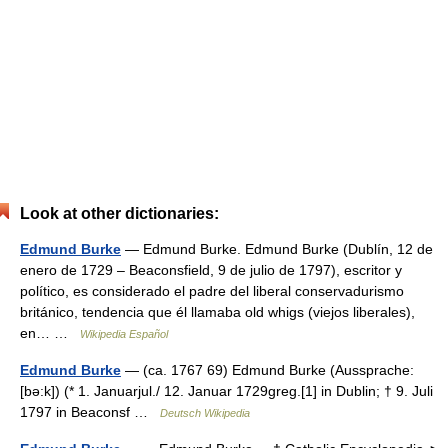
Look at other dictionaries:
Edmund Burke
— Edmund Burke. Edmund Burke (Dublín, 12 de
enero de 1729 – Beaconsfield, 9 de julio de 1797), escritor y
político, es considerado el padre del liberal conservadurismo
británico, tendencia que él llamaba old whigs (viejos liberales),
en… …
Wikipedia Español
Edmund Burke
— (ca. 1767 69) Edmund Burke (Aussprache:
[bə:k]) (* 1. Januarjul./ 12. Januar 1729greg.[1] in Dublin; † 9. Juli
1797 in Beaconsf …
Deutsch Wikipedia