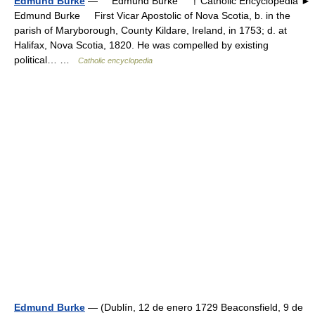
Edmund Burke
— Edmund Burke † Catholic Encyclopedia ►
Edmund Burke First Vicar Apostolic of Nova Scotia, b. in the
parish of Maryborough, County Kildare, Ireland, in 1753; d. at
Halifax, Nova Scotia, 1820. He was compelled by existing
political… …
Catholic encyclopedia
Edmund Burke
— (Dublín, 12 de enero 1729 Beaconsfield, 9 de