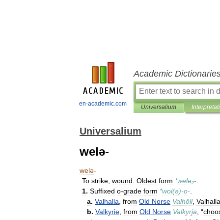
Academic Dictionarie
en-academic.com
Universalium
Interpretat
Universalium
welə-
welə
-
To
strike
,
wound
.
Oldest
form
*
welə
₂-
.
1
.
Suffixed
o
-
grade
form
*
wol
(
ə
)-
o
-
.
a
.
Valhalla
,
from
Old
Norse
Valhöll
,
Valhall
b
.
Valkyrie
,
from
Old
Norse
Valkyrja
, “
choo