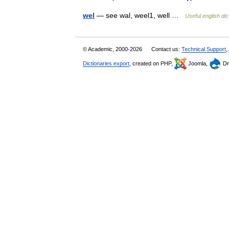
wel
— see wal, weel1, well …
Useful english dic
© Academic, 2000-2026
Contact us:
Technical Support
,
Dictionaries export
, created on PHP,
Joomla,
Dr