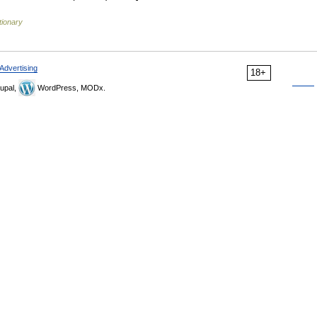
tionary
Advertising
18+
upal,
WordPress, MODx.