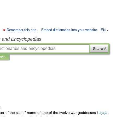
Remember this site
Embed dictionaries into your website
EN
s and Encyclopedias
Search!
ions
a
;
ser
of
the
slain
,”
name
of
one
of
the
twelve
war
goddesses
(
-
kyrja
,