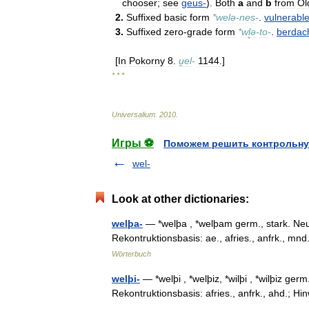
chooser
;
see
geus
-
).
Both
a
and
b
from
Ol
2
.
Suffixed
basic
form
*
welə
-
nes
-
.
vulnerabl
3
.
Suffixed
zero
-
grade
form
*
wl̥ə
-
to
-
.
berdac
[
In
Pokorny
8
.
u̯el
-
1144
.]
* * *
Universalium
.
2010
.
Игры ⚽
Поможем решить контрольну
wel-
Look at other dictionaries:
welþa-
— *welþa , *welþam germ., stark. Neu
Rekontruktionsbasis: ae., afries., anfrk., mnd
Wörterbuch
welþi-
— *welþi , *welþiz, *wilþi , *wilþiz ger
Rekontruktionsbasis: afries., anfrk., ahd.; H