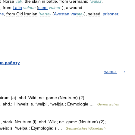
d
Norse
valr
,
the
slain
in
battle
,
from
Germanic
*
walaz
.
e
,
from
Latin
vulnus
(
stem
vulner
-
),
a
wound
.
he
,
from
Old
Iranian
*
varta
-
(
Avestan
var
əta
-
),
seized
,
prisoner
.
ю работу
wemə-
trum (a): nhd. Wild; ne. game (Neutrum) (2);
., ahd.; Hinweis: s. *welþi , *welþja ; Etymologie …
Germanisches
m., stark. Neutrum (i): nhd. Wild; ne. game (Neutrum) (2);
inweis: s. *welþa ; Etymologie: s …
Germanisches Wörterbuch