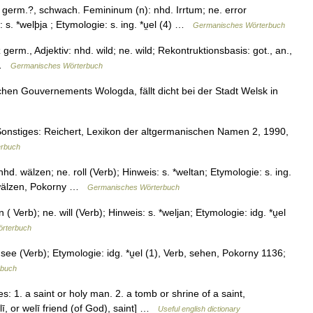
ōn germ.?, schwach. Femininum (n): nhd. Irrtum; ne. error
 s. *welþja ; Etymologie: s. ing. *u̯el (4) …
Germanisches Wörterbuch
z germ., Adjektiv: nhd. wild; ne. wild; Rekontruktionsbasis: got., an.,
r …
Germanisches Wörterbuch
hen Gouvernements Wologda, fällt dicht bei der Stadt Welsk in
nstiges: Reichert, Lexikon der altgermanischen Namen 2, 1990,
erbuch
d. wälzen; ne. roll (Verb); Hinweis: s. *weltan; Etymologie: s. ing.
en, wälzen, Pokorny …
Germanisches Wörterbuch
 Verb); ne. will (Verb); Hinweis: s. *weljan; Etymologie: idg. *u̯el
rterbuch
ee (Verb); Etymologie: idg. *u̯el (1), Verb, sehen, Pokorny 1136;
rbuch
 1. a saint or holy man. 2. a tomb or shrine of a saint,
, or welī friend (of God), saint] …
Useful english dictionary