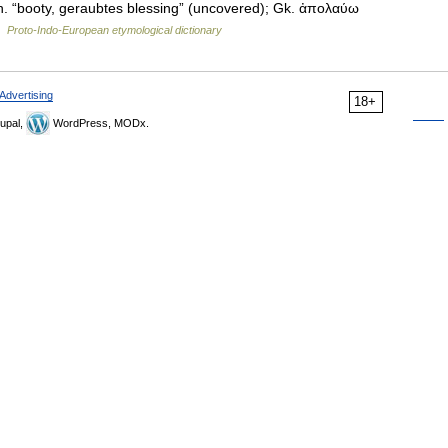
n. “booty, geraubtes blessing” (uncovered); Gk. ἀπολαύω
 …
Proto-Indo-European etymological dictionary
Advertising
18+
upal,
WordPress, MODx.