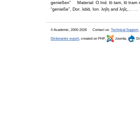
genießen” Material: O.Ind. lō tam, lō tram 
“genieße”, Dor. λᾱίᾱ, Ion. ληΐη and ληΐς,…
© Academic, 2000-2026
Contact us:
Technical Support
,
Dictionaries export
, created on PHP,
Joomla,
Dr