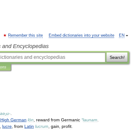
Remember this site
Embed dictionaries into your website
EN
s and Encyclopedias
Search!
ions
laə
₂
u
-
.
High
German
lōn
,
reward
from
Germanic
*
launam
.
,
lucre
,
from
Latin
lucrum
,
gain
,
profit
.