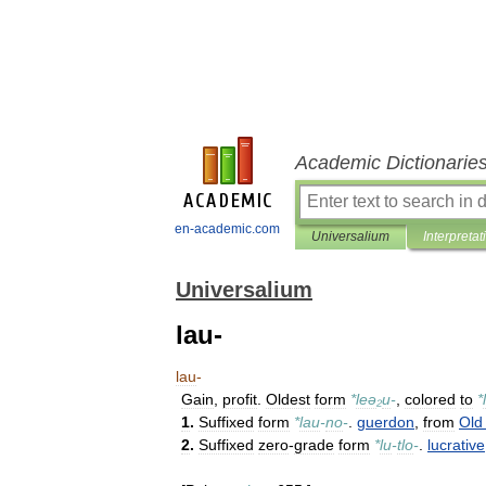
Academic Dictionarie
en-academic.com
Universalium
Interpretat
Universalium
lau-
lau
-
Gain
,
profit
.
Oldest
form
*
leə
₂
u
-
,
colored
to
*
1
.
Suffixed
form
*
lau
-
no
-
.
guerdon
,
from
Old
2
.
Suffixed
zero
-
grade
form
*
lu
-
tlo
-
.
lucrative