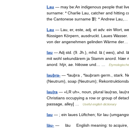
Lau
— may be:An indigenous people that liv
surname: * Charlie Lau, catcher and hitting 
the Cantonese surname 劉: * Andrew Lau
Lau
— Lau, er, este, adj. et adv. ein Wort,
flüssigen Körpern, ausdruckt. Laues Wasser. 
von der angenehmen gelinden Wärme de
lau
— Adj std. (9. Jh.), mhd. lā ( wes), ahd.
mit wohl sekundärem ja Stamm anord. hlær mil
anord. hlýr, ae. hlēowe und… …
Etymologische
lauþra-
— *lauþra , *lauþram germ., stark. N
(Neutrum), soap (Neutrum); Rekontruktionsba
lau|ra
— «LR uh», noun, plural lau|ras, lau|
Christians occupying a row or group of detach
passage, alley] …
Useful english dictionary
lau
— ; ein laues Lüftchen; für lau (umgang
lāu-
— lāu English meaning: to acquire, t