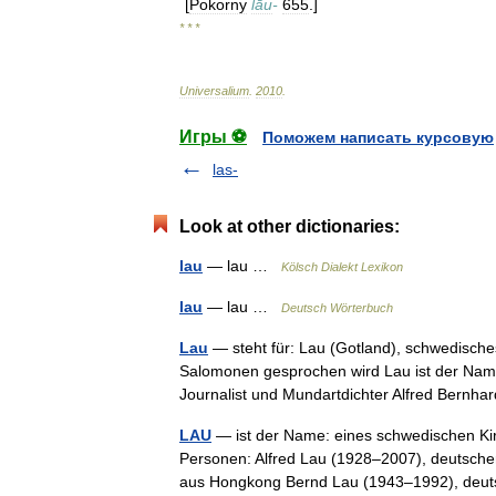
[
Pokorny
lāu
-
655
.]
* * *
Universalium
.
2010
.
Игры ⚽
Поможем написать курсовую
las-
Look at other dictionaries:
lau
— lau …
Kölsch Dialekt Lexikon
lau
— lau …
Deutsch Wörterbuch
Lau
— steht für: Lau (Gotland), schwedische
Salomonen gesprochen wird Lau ist der Name
Journalist und Mundartdichter Alfred Ber
LAU
— ist der Name: eines schwedischen Kir
Personen: Alfred Lau (1928–2007), deutscher
aus Hongkong Bernd Lau (1943–1992), d