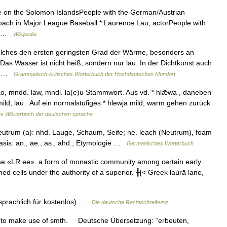
e on the Solomon IslandsPeople with the German/Austrian
coach in Major League Baseball * Laurence Lau, actorPeople with
,… …
Wikipedia
 welches den ersten geringsten Grad der Wärme, besonders an
Das Wasser ist nicht heiß, sondern nur lau. In der Dichtkunst auch
r… …
Grammatisch-kritisches Wörterbuch der Hochdeutschen Mundart
 lāo, mndd. law, mndl. la(e)u Stammwort. Aus vd. * hlǣwa , daneben
d, lau . Auf ein normalstufiges * hlewja mild, warm gehen zurück
s Wörterbuch der deutschen sprache
eutrum (a): nhd. Lauge, Schaum, Seife; ne. leach (Neutrum), foam
sis: an., ae., as., ahd.; Etymologie …
Germanisches Wörterbuch
rae «LR ee». a form of monastic community among certain early
ed cells under the authority of a superior. ╂[< Greek laúrā lane,
ssprachlich für kostenlos) …
Die deutsche Rechtschreibung
o make use of smth. Deutsche Übersetzung: “erbeuten,