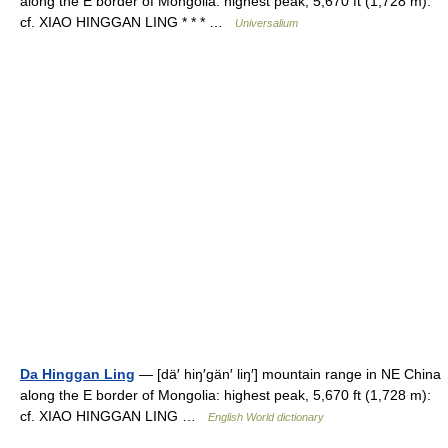
along the E border of Mongolia: highest peak, 5,670 ft (1,728 m):
cf. XIAO HINGGAN LING * * * …
Universalium
Da Hinggan Ling
— [dä′ hiŋ′gän′ liŋ′] mountain range in NE China
along the E border of Mongolia: highest peak, 5,670 ft (1,728 m):
cf. XIAO HINGGAN LING …
English World dictionary