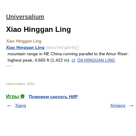
Universalium
Xiao Hinggan Ling
Xiao Hinggan Ling
Xiao Hinggan Ling
[shou′hiŋ′gän′liŋ′]
mountain range in NE China running parallel to the Amur River:
highest peak, 4,665 ft (1,422 m):
cf
.
DA HINGGAN LING
* * *
Universalium
.
2010
.
Игры ⚽
Поможем сделать НИР
Xiang
Xinjiang