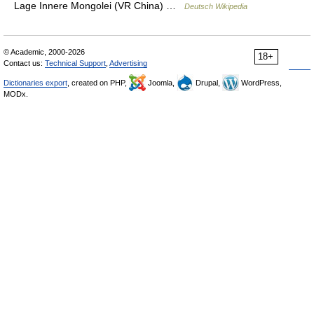
Lage Innere Mongolei (VR China) …
Deutsch Wikipedia
© Academic, 2000-2026
18+
Contact us:
Technical Support
,
Advertising
Dictionaries export
, created on PHP,
Joomla,
Drupal,
WordPress,
MODx.