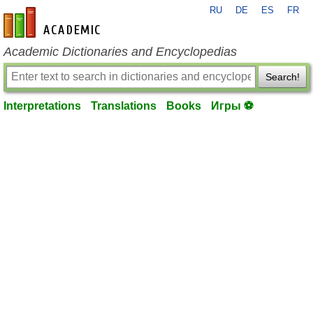
RU
DE
ES
FR
en-academic.com
Academic Dictionaries and Encyclopedias
Search!
Interpretations
Translations
Books
Игры ⚽