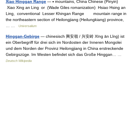
Xiao Hinggan Range
— ▪ mountains, China Chinese (Pinyin)
Xiao Xing an Ling or (Wade Giles romanization) Hsiao Hsing an
Ling, conventional Lesser Khingan Range mountain range in
the northeastern section of Heilongjiang (Heilungkiang) province,
… …
Universalium
Hinggan-Gebirge
— chinesisch 興安嶺 / 兴安岭 Xīng ān Lǐng) ist
ein Oberbegriff für drei sich im Nordosten der Inneren Mongolei
und dem Norden der Provinz Heilongjiang in China erstreckende
Gebirgszüge. Im Westen befindet sich das Große Hinggan… …
Deutsch Wikipedia