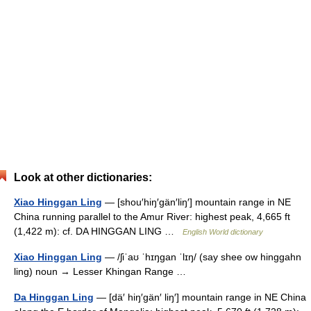
Look at other dictionaries:
Xiao Hinggan Ling
— [shou′hiŋ′gän′liŋ′] mountain range in NE
China running parallel to the Amur River: highest peak, 4,665 ft
(1,422 m): cf. DA HINGGAN LING …
English World dictionary
Xiao Hinggan Ling
— /ʃiˈaʊ ˈhɪŋgan ˈlɪŋ/ (say shee ow hinggahn
ling) noun → Lesser Khingan Range …
Da Hinggan Ling
— [dä′ hiŋ′gän′ liŋ′] mountain range in NE China