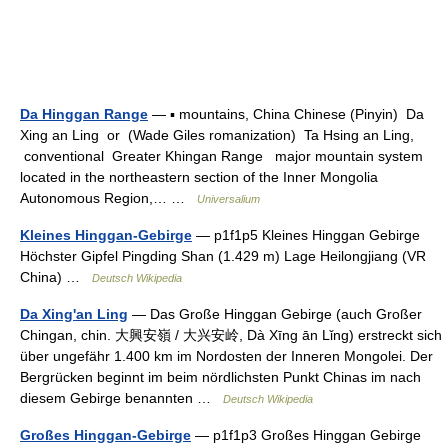
Da Hinggan Range
— ▪ mountains, China Chinese (Pinyin) Da
Xing an Ling or (Wade Giles romanization) Ta Hsing an Ling,
conventional Greater Khingan Range major mountain system
located in the northeastern section of the Inner Mongolia
Autonomous Region,… …
Universalium
Kleines Hinggan-Gebirge
— p1f1p5 Kleines Hinggan Gebirge
Höchster Gipfel Pingding Shan (1.429 m) Lage Heilongjiang (VR
China) …
Deutsch Wikipedia
Da Xing'an Ling
— Das Große Hinggan Gebirge (auch Großer
Chingan, chin. 大興安嶺 / 大兴安岭, Dà Xīng ān Lǐng) erstreckt sich
über ungefähr 1.400 km im Nordosten der Inneren Mongolei. Der
Bergrücken beginnt im beim nördlichsten Punkt Chinas im nach
diesem Gebirge benannten …
Deutsch Wikipedia
Großes Hinggan-Gebirge
— p1f1p3 Großes Hinggan Gebirge