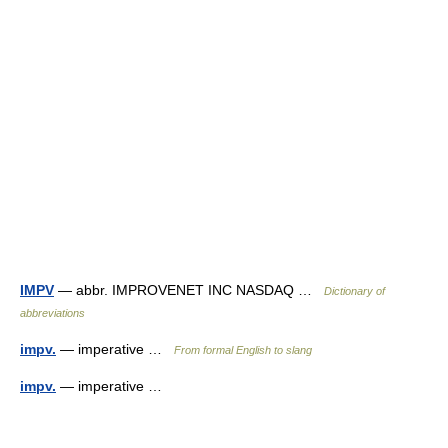
IMPV
— abbr. IMPROVENET INC NASDAQ …
Dictionary of
abbreviations
impv.
— imperative …
From formal English to slang
impv.
— imperative …