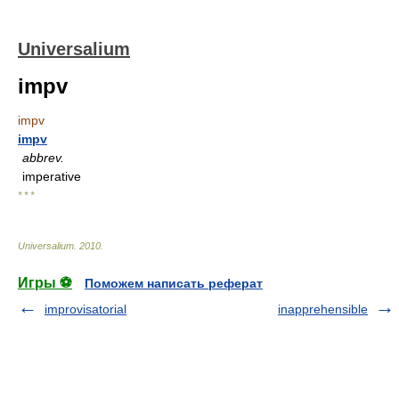
Universalium
impv
impv
impv
abbrev.
imperative
* * *
Universalium
.
2010
.
Игры ⚽
Поможем написать реферат
improvisatorial
inapprehensible