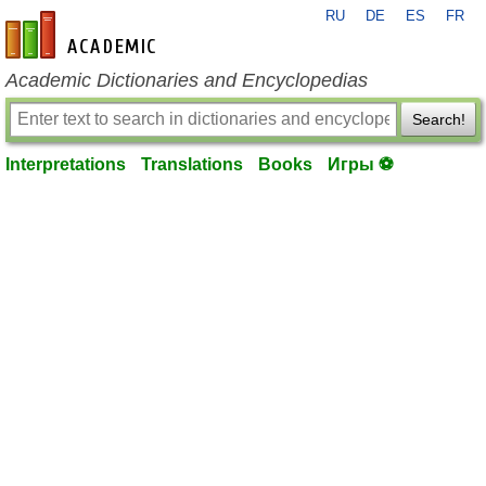
RU
DE
ES
FR
en-academic.com
Academic Dictionaries and Encyclopedias
Search!
Interpretations
Translations
Books
Игры ⚽