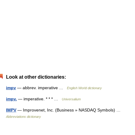
Look at other dictionaries:
impv
— abbrev. imperative …
English World dictionary
impv.
— imperative. * * * …
Universalium
IMPV
— Improvenet, Inc. (Business » NASDAQ Symbols) …
Abbreviations dictionary