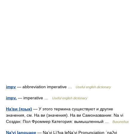
impv
— abbreviation imperative …
Useful english dictionary
impv.
— imperative …
Useful english dictionary
На'ви (язык)
— У этого термина существуют и другие
значения, см. На ви (значения). На ви Самоназвание: Na vi
Создан: Пол Фроммер Категория: вымышленный …
Википедия
Na'vi language
— Na’vi Lì’fya leNa’vi Pronunciation ˈnaʔvi