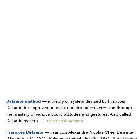
Delsarte method
— a theory or system devised by François
Delsarte for improving musical and dramatic expression through
the mastery of various bodily attitudes and gestures. Also called
Delsarte system …
Useful english dictionary
François Delsarte
— François Alexandre Nicolas Chéri Delsarte
(November 11, 1811, Solesmes mdash;July 20, 1871, Paris) was a