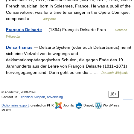
French musician, born in Solesmes, France. He was a pupil of the
Conservatoire, was for a time tenor singer in the Opéra Comique,
composed a… …
Wikipedia
François Delsarte
— (1864) François Delsarte Fran …
Deutsch
Wikipedia
Delsartismus
— Delsarte System (oder auch Delsartismus) nennt
sich eine Vielzahl von bewegungs und
deklamationspädagogischen Schulen, die gegen Ende des 19.
Jahrhunderts aus der Lehre von François Delsarte (1811–1871)
hervorgegangen sind. Darin geht es um die… …
Deutsch Wikipedia
© Academic, 2000-2026
18+
Contact us:
Technical Support
,
Advertising
Dictionaries export
, created on PHP,
Joomla,
Drupal,
WordPress,
MODx.