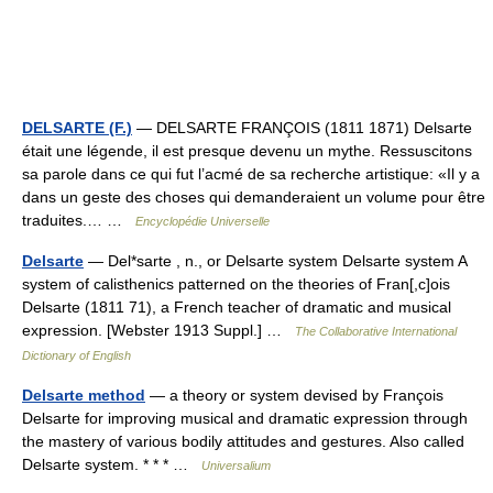
DELSARTE (F.)
— DELSARTE FRANÇOIS (1811 1871) Delsarte
était une légende, il est presque devenu un mythe. Ressuscitons
sa parole dans ce qui fut l’acmé de sa recherche artistique: «Il y a
dans un geste des choses qui demanderaient un volume pour être
traduites.… …
Encyclopédie Universelle
Delsarte
— Del*sarte , n., or Delsarte system Delsarte system A
system of calisthenics patterned on the theories of Fran[,c]ois
Delsarte (1811 71), a French teacher of dramatic and musical
expression. [Webster 1913 Suppl.] …
The Collaborative International
Dictionary of English
Delsarte method
— a theory or system devised by François
Delsarte for improving musical and dramatic expression through
the mastery of various bodily attitudes and gestures. Also called
Delsarte system. * * * …
Universalium