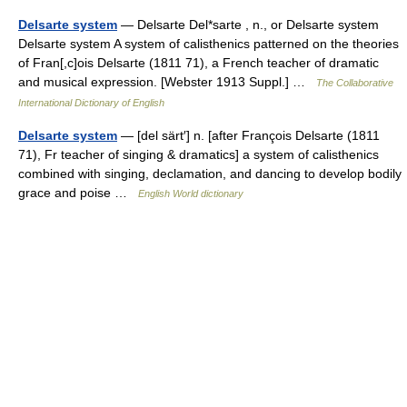
Delsarte system
— Delsarte Del*sarte , n., or Delsarte system
Delsarte system A system of calisthenics patterned on the theories
of Fran[,c]ois Delsarte (1811 71), a French teacher of dramatic
and musical expression. [Webster 1913 Suppl.] …
The Collaborative
International Dictionary of English
Delsarte system
— [del särt′] n. [after François Delsarte (1811
71), Fr teacher of singing & dramatics] a system of calisthenics
combined with singing, declamation, and dancing to develop bodily
grace and poise …
English World dictionary