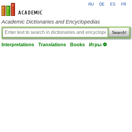
RU
DE
ES
FR
en-academic.com
Academic Dictionaries and Encyclopedias
Search!
Interpretations
Translations
Books
Игры ⚽