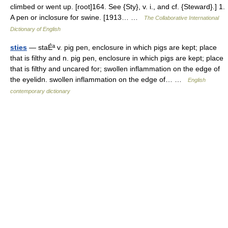
climbed or went up. [root]164. See {Sty}, v. i., and cf. {Steward}.] 1.
A pen or inclosure for swine. [1913… …
The Collaborative International
Dictionary of English
sties
— staÉª v. pig pen, enclosure in which pigs are kept; place
that is filthy and n. pig pen, enclosure in which pigs are kept; place
that is filthy and uncared for; swollen inflammation on the edge of
the eyelidn. swollen inflammation on the edge of… …
English
contemporary dictionary