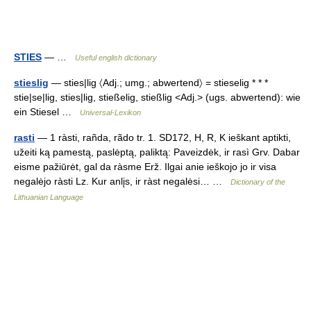
STIES
— …
Useful english dictionary
stieslig
— sties|lig 〈Adj.; umg.; abwertend〉 = stieselig * * *
stie|se|lig, sties|lig, stießelig, stießlig <Adj.> (ugs. abwertend): wie
ein Stiesel …
Universal-Lexikon
rasti
— 1 ràsti, rañda, rãdo tr. 1. SD172, H, R, K ieškant aptikti,
užeiti ką pamestą, paslėptą, paliktą: Paveizdėk, ir rasì Grv. Dabar
eisme pažiūrėt, gal da ràsme Erž. Ilgai anie ieškojo jo ir visa
negalėjo ràsti Lz. Kur anlįs, ir ràst negalėsi… …
Dictionary of the
Lithuanian Language