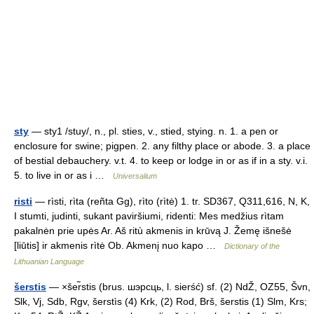
sty
— sty1 /stuy/, n., pl. sties, v., stied, stying. n. 1. a pen or
enclosure for swine; pigpen. 2. any filthy place or abode. 3. a place
of bestial debauchery. v.t. 4. to keep or lodge in or as if in a sty. v.i.
5. to live in or as i …
Universalium
risti
— rìsti, rìta (reñta Gg), rìto (rìtė) 1. tr. SD367, Q311,616, N, K,
I stumti, judinti, sukant paviršiumi, ridenti: Mes medžius rìtam
pakalnėn prie upės Ar. Aš ritù akmenis in krūvą J. Žemę išnešė
[liūtis] ir akmenis rìtė Ob. Akmenį nuo kapo …
Dictionary of the
Lithuanian Language
šerstis
— ×šer̃stis (brus. шэpcць, l. sierść) sf. (2) NdŽ, OZ55, Švn,
Slk, Vj, Sdb, Rgv, šerstìs (4) Krk, (2) Rod, Brš, šerstis (1) Slm, Krs;