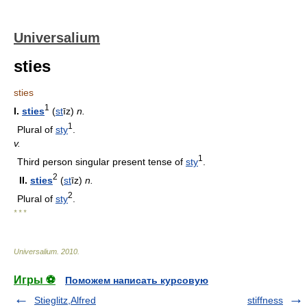
Universalium
sties
sties
1
I.
sties
(
st
īz)
n.
1
Plural of
sty
.
v.
1
Third person singular present tense of
sty
.
2
II.
sties
(
st
īz)
n.
2
Plural of
sty
.
* * *
Universalium
.
2010
.
Игры ⚽
Поможем написать курсовую
Stieglitz,Alfred
stiffness