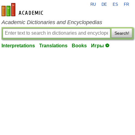
RU
DE
ES
FR
en-academic.com
Academic Dictionaries and Encyclopedias
Search!
Interpretations
Translations
Books
Игры ⚽