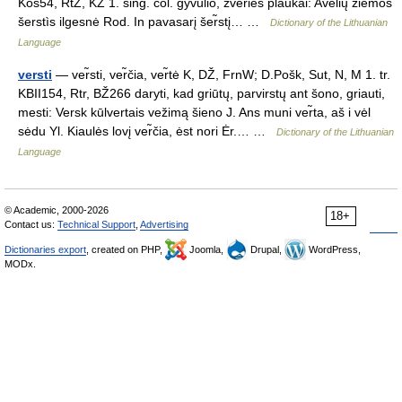
Kos54, RtŽ, KŽ 1. sing. col. gyvulio, žvėries plaukai: Avelių žiemos
šerstìs ilgesnė Rod. In pavasarį šer̃stį… …
Dictionary of the Lithuanian
Language
versti
— ver̃sti, ver̃čia, ver̃tė K, DŽ, FrnW; D.Pošk, Sut, N, M 1. tr.
KBII154, Rtr, BŽ266 daryti, kad griūtų, parvirstų ant šono, griauti,
mesti: Versk kūlvertais vežimą šieno J. Ans muni ver̃ta, aš i vėl
sėdu Yl. Kiaulės lovį ver̃čia, ėst nori Ėr.… …
Dictionary of the Lithuanian
Language
© Academic, 2000-2026
18+
Contact us:
Technical Support
,
Advertising
Dictionaries export
, created on PHP,
Joomla,
Drupal,
WordPress,
MODx.