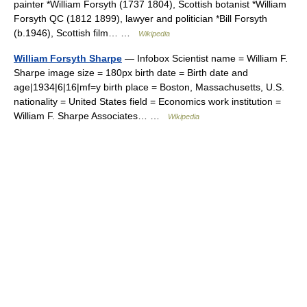
painter *William Forsyth (1737 1804), Scottish botanist *William
Forsyth QC (1812 1899), lawyer and politician *Bill Forsyth
(b.1946), Scottish film… …
Wikipedia
William Forsyth Sharpe
— Infobox Scientist name = William F.
Sharpe image size = 180px birth date = Birth date and
age|1934|6|16|mf=y birth place = Boston, Massachusetts, U.S.
nationality = United States field = Economics work institution =
William F. Sharpe Associates… …
Wikipedia