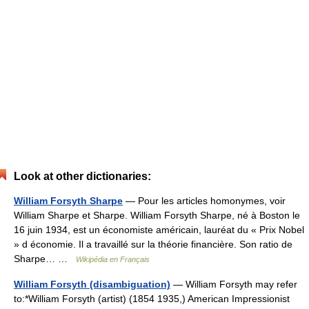
Look at other dictionaries:
William Forsyth Sharpe
— Pour les articles homonymes, voir
William Sharpe et Sharpe. William Forsyth Sharpe, né à Boston le
16 juin 1934, est un économiste américain, lauréat du « Prix Nobel
» d économie. Il a travaillé sur la théorie financière. Son ratio de
Sharpe… …
Wikipédia en Français
William Forsyth (disambiguation)
— William Forsyth may refer
to:*William Forsyth (artist) (1854 1935,) American Impressionist