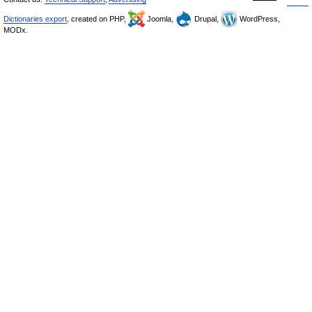
Dictionaries export
, created on PHP,
Joomla,
Drupal,
WordPress,
MODx.