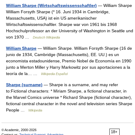
William Sharpe (Wirtschaftswissenschaftler)
— William Sharpe
William Forsyth Sharpe (* 16. Juni 1934 in Cambridge,
Massachusetts, USA) ist ein US amerikanischer
Wirtschaftswissenschaftler. Sharpe war von 1961 bis 1968
Hochschulprofessor an der University of Washington in Seattle und
von 1970 …
Deutsch Wikipedia
William Sharpe
— William Sharpe. William Forsyth Sharpe (16 de
junio de 1934, Cambridge (Massachusetts), EE. UU.) es un
economista estadounidense, Premio Nobel de Economía en 1990
junto a Merton Miller y Harry Markowitz por sus aportaciones a la
teoría de la… …
Wikipedia Español
Sharpe (surname)
— Sharpe is a surname, and may refer
to:Fictional characters: * Miriam Sharpe, a fictional character, in
the Marvel Comics universe * Richard Sharpe (fictional character),
fictional central character in the novel and television series Sharpe
People …
Wikipedia
© Academic, 2000-2026
18+
Contact us:
Technical Support
,
Advertising