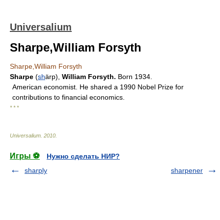
Universalium
Sharpe,William Forsyth
Sharpe,William Forsyth
Sharpe
(
sh
ärp),
William Forsyth.
Born 1934.
American economist. He shared a 1990 Nobel Prize for
contributions to financial economics.
* * *
Universalium
.
2010
.
Игры ⚽
Нужно сделать НИР?
sharply
sharpener