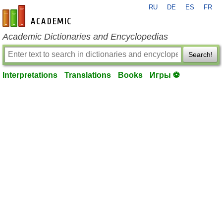
RU
DE
ES
FR
en-academic.com
Academic Dictionaries and Encyclopedias
Search!
Interpretations
Translations
Books
Игры ⚽