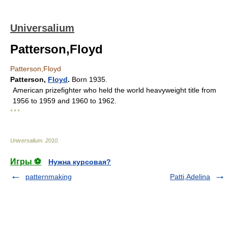
Universalium
Patterson,Floyd
Patterson,Floyd
Patterson
,
Floyd
.
Born 1935.
American prizefighter who held the world heavyweight title from
1956 to 1959 and 1960 to 1962.
* * *
Universalium
.
2010
.
Игры ⚽
Нужна курсовая?
patternmaking
Patti,Adelina