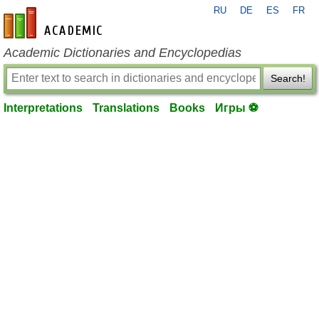
RU
DE
ES
FR
en-academic.com
Academic Dictionaries and Encyclopedias
Search!
Interpretations
Translations
Books
Игры ⚽