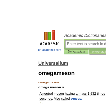
Academic Dictionarie
en-academic.com
Universalium
Interpretat
Universalium
omegameson
omegameson
omega
meson
n
.
A
neutral
meson
having
a
mass
1
,
532
times
seconds
.
Also
called
omega
.
* * *