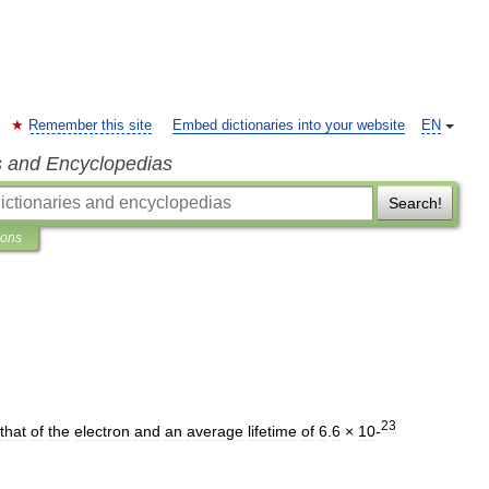
Remember this site
Embed dictionaries into your website
EN
s and Encyclopedias
Search!
ions
23
that
of
the
electron
and
an
average
lifetime
of
6
.
6
×
10
-