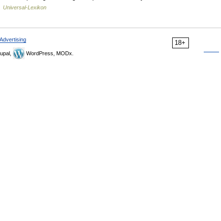
…
Universal-Lexikon
Advertising
18+
upal,
WordPress, MODx.