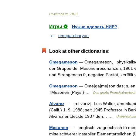
Universalium
.
2010
.
Игры ⚽
Нужно сделать НИР?
omega-cbaryon
Look at other dictionaries:
Omegameson
— Omegameson, physikalische
der Gruppe der Mesonenresonanzen; 1961 von
und Strangeness 0, negative Parität, zerfäll
Omegameson
— Ome|ga|me|son das; s, en: 
↑Mesonen (Phys.) …
Das große Fremdwörterbuc
Alvarez
— [æl vərɪz], Luis Walter, amerikanis
(Calif.) 1. 9. 1988; seit 1945 Professor in B
Alvarez entdeckte 1937 den… …
Universal-Le
Mesonen
— [englisch, zu griechisch tò méso
mittelschwerer instabiler Elementarteilchen 