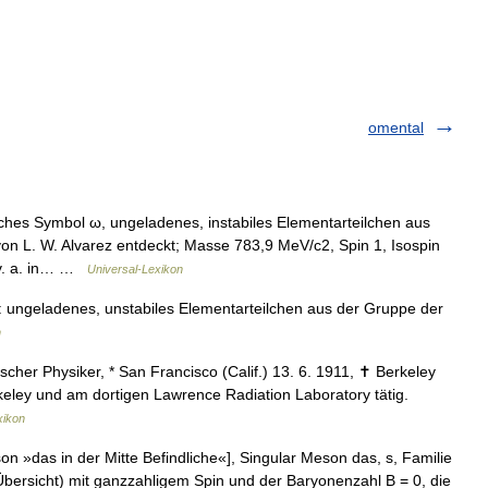
omental
s Symbol ω, ungeladenes, instabiles Elementarteilchen aus
 L. W. Alvarez entdeckt; Masse 783,9 MeV/c2, Spin 1, Isospin
t v. a. in… …
Universal-Lexikon
ungeladenes, unstabiles Elementarteilchen aus der Gruppe der
h
cher Physiker, * San Francisco (Calif.) 13. 6. 1911, ✝ Berkeley
erkeley und am dortigen Lawrence Radiation Laboratory tätig.
xikon
n »das in der Mitte Befindliche«], Singular Meson das, s, Familie
(Übersicht) mit ganzzahligem Spin und der Baryonenzahl B = 0, die